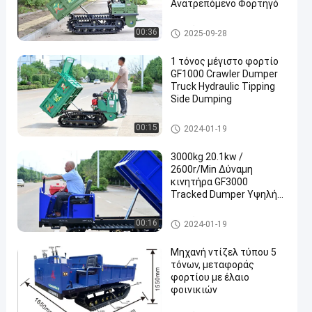
Ανατρεπόμενο Φορτηγό
Τροχόφορο-καθαριστήρα
00:36
2025-09-28
1 τόνος μέγιστο φορτίο
GF1000 Crawler Dumper
Truck Hydraulic Tipping
Side Dumping
Τροχόφορο-καθαριστήρα
00:15
2024-01-19
3000kg 20.1kw /
2600r/Min Δύναμη
κινητήρα GF3000
Tracked Dumper Υψηλής
Αποδοτικότητας
Μηχανές συγκομιδής
Τροχόφορο-καθαριστήρα
00:16
2024-01-19
durian
Μηχανή ντίζελ τύπου 5
τόνων, μεταφοράς
φορτίου με έλαιο
φοινικιών