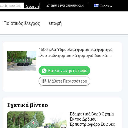
Ζητήστε ένα απόσπασμα
|
Greek
Search
Ποιοτικός έλεγχος
επαφή
1500 κιλά Υδραυλικά φορτωτικά φορτηγά
ελαστικών φορτωτικά φορτηγά δασικά
μηχανήματα 1-20km/h GF1500c
Επικοινωνήστε τώρα
Μάθετε Περισσότερα
Σχετικά βίντεο
Εξαιρετικά Βαρύ Όχημα
Εκτός Δρόμου
Ερπυστριοφόρο Ευφυές