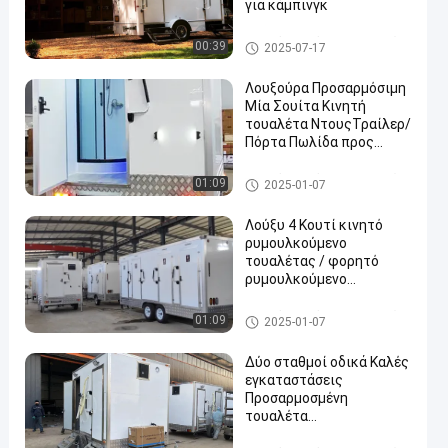
για κάμπινγκ
Κινητό τροχόσπιτο τουαλέτ
00:39
2025-07-17
ας
Λουξούρα Προσαρμόσιμη
Μία Σουίτα Κινητή
τουαλέτα ΝτουςΤραίλερ/
Πόρτα Πωλίδα προς
ενοικίαση για γάμους
Φεστιβάλ, εξωτερικά,
Κινητό τροχόσπιτο τουαλέτ
01:09
2025-01-07
ταξίδια
ας
Λούξυ 4 Κουτί κινητό
ρυμουλκούμενο
τουαλέτας / φορητό
ρυμουλκούμενο
τουαλέτας
Κινητό τροχόσπιτο τουαλέτ
01:09
2025-01-07
ας
Δύο σταθμοί οδικά Καλές
εγκαταστάσεις
Προσαρμοσμένη
τουαλέτα
Μετακινούμενο