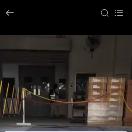
2026
LAKER
AUTOPARTS
CO.,LIMITED.
All
Rights
Reserved.
ΑΡΧΙΚΉ
ΣΕΛΊΔΑ
ΠΡΟΪΌΝΤΑ
ΣΧΕΤΙΚΆ
ΜΕ
ΕΜΆΣ
ΓΎΡΟΣ
ΕΡΓΟΣΤΑΣΊΩΝ