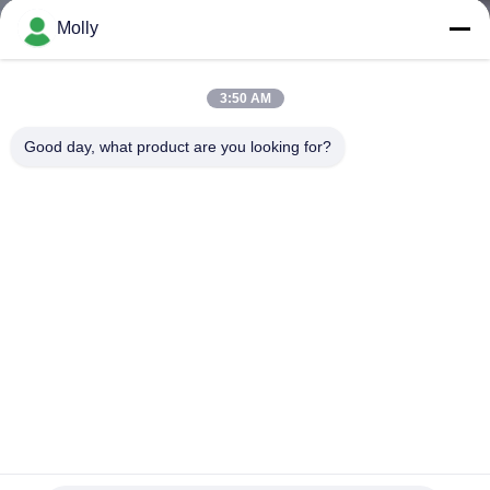
Molly
ΠΟΙΟΤΙΚΌΣ
ΈΛΕΓΧΟΣ
3:50 AM
Good day, what product are you looking for?
ΕΠΑΦΉ
ΝΈΑ
SITEMAP
ΠΟΛΙΤΙΚΉ
ΑΠΟΡΡΉΤΟΥ
Στάσιμη υδραυλική αποβάθρα Leveler, κεκλιμένες ράμπες
DCQ8-0.7 συνήθειας αποβαθρών αποθηκών εμπορευμάτων