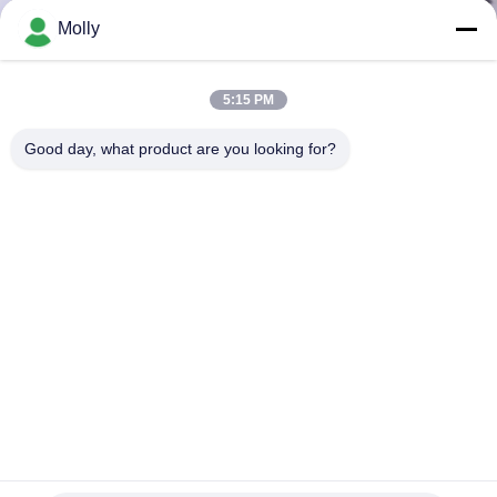
Molly
ΠΟΙΟΤΙΚΌΣ
ΈΛΕΓΧΟΣ
5:15 PM
Good day, what product are you looking for?
ΕΠΑΦΉ
ΝΈΑ
SITEMAP
ΠΟΛΙΤΙΚΉ
ΑΠΟΡΡΉΤΟΥ
6.00 Forklift X9 βιομηχανικά στερεά ελαστικά αυτοκινήτου
αντικατάστασης ροδών με την υψηλή σταθερότητα