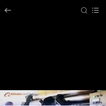
2026
LAKER
AUTOPARTS
CO.,LIMITED.
All
Rights
Reserved.
ΑΡΧΙΚΉ
ΣΕΛΊΔΑ
ΠΡΟΪΌΝΤΑ
ΣΧΕΤΙΚΆ
ΜΕ
ΕΜΆΣ
ΓΎΡΟΣ
ΕΡΓΟΣΤΑΣΊΩΝ