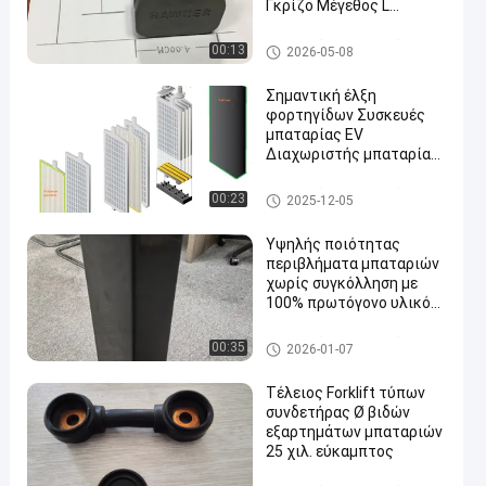
Γκρίζο Μέγεθος L
Διάστημα 92 mm
Forklift μέρη μπαταριών
00:13
2026-05-08
Σημαντική έλξη
φορτηγίδων Συσκευές
μπαταρίας EV
Διαχωριστής μπαταρίας
μπαταρίας Γάντια
Forklift μέρη μπαταριών
00:23
2025-12-05
Υψηλής ποιότητας
περιβλήματα μπαταριών
χωρίς συγκόλληση με
100% πρωτόγονο υλικό
PP και προσαρμόσιμα
μεγέθη - BCI Box
Forklift μέρη μπαταριών
00:35
2026-01-07
Τέλειος Forklift τύπων
συνδετήρας Ø βιδών
εξαρτημάτων μπαταριών
25 χιλ. εύκαμπτος