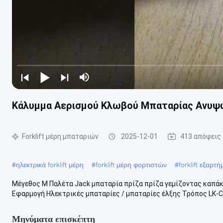
Κάλυμμα Αερισμού Κλωβού Μπαταρίας Ανυψ
Forklift μέρη μπαταριών
2025-12-01
413 απόψεις
#
ηλεκτρικά forklift μέρη
#
forklift μέρη φορτιστών
#
forklift εξαρ
Μέγεθος M Παλέτα Jack μπαταρία πρίζα πρίζα γεμίζοντας καπά
Εφαρμογή Ηλεκτρικές μπαταρίες / μπαταρίες έλξης Τρόπος LK-CAP
Μηνύματα επισκέπτη