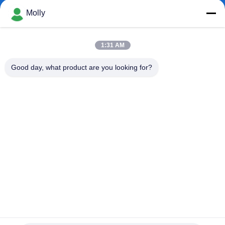
Molly
ΠΟΙΟΤΙΚΌΣ
ΈΛΕΓΧΟΣ
1:31 AM
Good day, what product are you looking for?
ΕΠΑΦΉ
ΝΈΑ
SITEMAP
ΠΟΛΙΤΙΚΉ
ΑΠΟΡΡΉΤΟΥ
1 τόνος Ελαφρύ φορτίο Μίνι-Κράουλερ Ντάμπερ για
μεταφορά ορυχείων