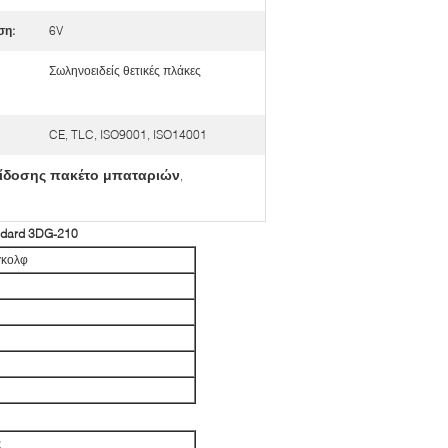
ση:
6V
Σωληνοειδείς θετικές πλάκες
CE, TLC, ISO9001, ISO14001
επίδοσης πακέτο μπαταριών
,
ndard 3DG-210
γκολφ
ς