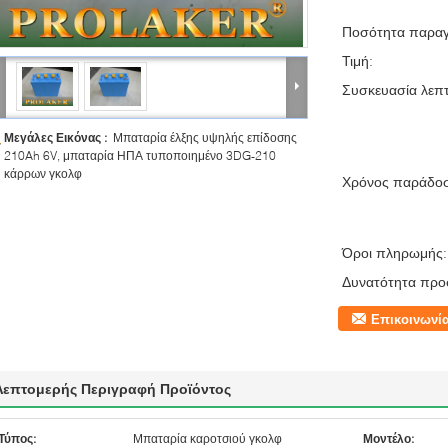
Ποσότητα παραγ
Τιμή:
Συσκευασία λεπτ
Μεγάλες Εικόνας :
Μπαταρία έλξης υψηλής επίδοσης
210Ah 6V, μπαταρία ΗΠΑ τυποποιημένο 3DG-210
κάρρων γκολφ
Χρόνος παράδο
Όροι πληρωμής:
Δυνατότητα προ
Επικοινωνί
Λεπτομερής Περιγραφή Προϊόντος
Τύπος:
Μπαταρία καροτσιού γκολφ
Μοντέλο: