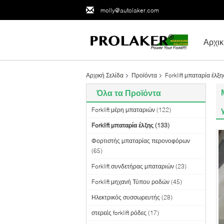
molly@autolaker.com
Αρχικ
Αρχική Σελίδα
Προϊόντα
Forklift μπαταρία έλξη
Όλα τα Προϊόντα
Forklift μέρη μπαταριών
(122)
Forklift μπαταρία έλξης
(133)
Φορτιστής μπαταρίας περονοφόρων
(65)
Forklift συνδετήρας μπαταριών
(23)
Forklift μηχανή Τύπου ροδών
(45)
Ηλεκτρικός συσσωρευτής
(28)
στερεές forklift ρόδες
(17)