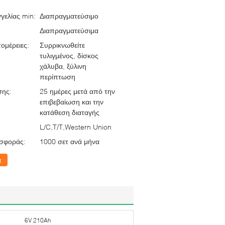
γελίας min:
Διαπραγματεύσιμο
Διαπραγματεύσιμα
ομέρειες:
Συρρικνωθείτε
τυλιγμένος, δίσκος
χάλυβα, ξύλινη
περίπτωση
σης:
25 ημέρες μετά από την
επιβεβαίωση και την
κατάθεση διαταγής
L/C,T/T,Western Union
σφοράς:
1000 σετ ανά μήνα
α
6V 210Ah