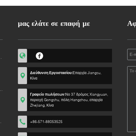
ανυ
αντιβαθμίσματος
PzS600/48V600Ah
eli 2,5 τόνων
μας ελάτε σε επαφή με
Αφ
Διεύθυνση Εργοστασίου:
Επαρχία Jiangsu,
Κίνα
Γραφείο πωλήσεων:
Νο 37 δρόμος Xiangyuan,
περιοχή Gongshu, πόλη Hangzhou, επαρχία
Zhejiang, Κίνα
ν
+86-571-88053525
ο