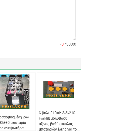
(
0
/ 3000)
6 βολτ 210Ah 3-δ-210
οσαρμοσμένη 24v
Forklift μολύβδου
BS560 μπαταρία
όξινος βαθύς κύκλος
ξης ανυψωτήρα
μπαταριών έλξης για το
ρύς κύκλος ζωής για
κάρρο γκολφ