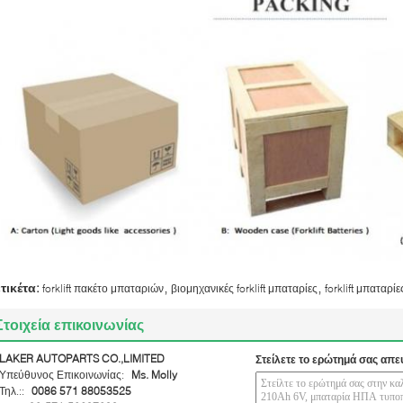
,
,
ετικέτα:
forklift πακέτο μπαταριών
βιομηχανικές forklift μπαταρίες
forklift μπαταρ
Στοιχεία επικοινωνίας
LAKER AUTOPARTS CO.,LIMITED
Στείλετε το ερώτημά σας απε
Υπεύθυνος Επικοινωνίας:
Ms. Molly
Τηλ.::
0086 571 88053525