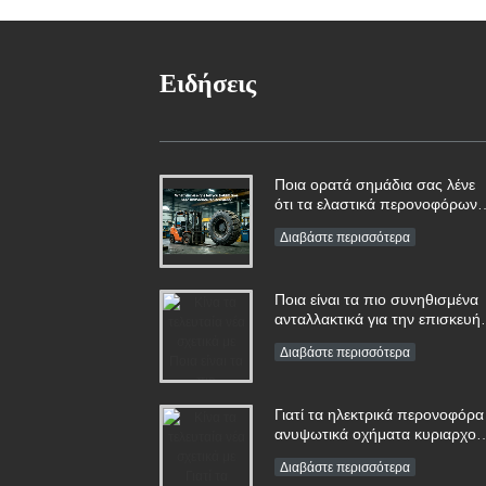
5
H
Ειδήσεις
Ποια ορατά σημάδια σας λένε
ότι τα ελαστικά περονοφόρων
ανυψωτικών οχημάτων
Διαβάστε περισσότερα
χρειάζονται άμεση
αντικατάσταση;
Ποια είναι τα πιο συνηθισμένα
ανταλλακτικά για την επισκευή
μπαταριών περονοφόρου
Διαβάστε περισσότερα
ανυψωτικού οχήματος;
Γιατί τα ηλεκτρικά περονοφόρα
ανυψωτικά οχήματα κυριαρχού
στις παγκόσμιες προμήθειες τ
Διαβάστε περισσότερα
2026;