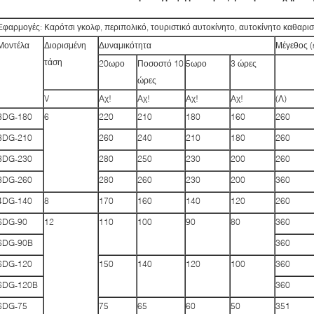
Εφαρμογές: Καρότσι γκολφ, περιπολικό, τουριστικό αυτοκίνητο, αυτοκίνητο καθαρισ
Μοντέλα
Διορισμένη
Δυναμικότητα
Μέγεθος 
τάση
20ωρο
Ποσοστό 10
5ωρο
3 ώρες
ώρες
V
Αχ!
Αχ!
Αχ!
Αχ!
(Λ)
3DG-180
6
220
210
180
160
260
3DG-210
260
240
210
180
260
3DG-230
280
250
230
200
260
3DG-260
280
260
230
200
360
4DG-140
8
170
160
140
120
260
6DG-90
12
110
100
90
80
360
6DG-90B
360
6DG-120
150
140
120
100
360
6DG-120B
360
6DG-75
75
65
60
50
351