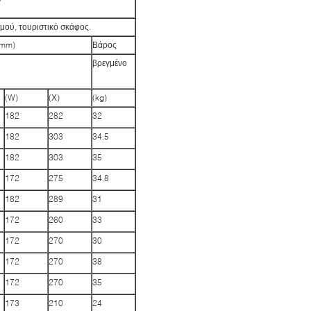
μού, τουριστικό σκάφος.
(mm)
Βάρος
βρεγμένο
(W)
(Χ)
(kg)
182
282
32
182
303
34.5
182
303
35
172
275
34.8
182
289
31
172
260
33
172
270
30
172
270
38
172
270
35
173
210
24