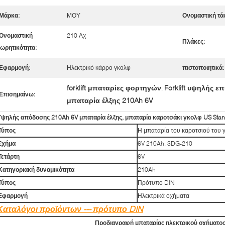
Μάρκα:
ΜΟΥ
Ονομαστική τά
Ονομαστική
210 Αχ
Πλάκες:
ωρητικότητα:
Εφαρμογή:
Ηλεκτρικό κάρρο γκολφ
πιστοποιητικά:
forklift μπαταρίες φορτηγών
Forklift υψηλής 
,
Επισημαίνω:
μπαταρία έλξης 210Ah 6V
Υψηλής απόδοσης 210Ah 6V μπαταρία έλξης, μπαταρία καροτσάκι γκολφ US Sta
Τύπος
Η μπαταρία του καροτσιού του 
Σχήμα
6V 210Ah, 3DG-210
Τετάρτη
6V
Κατηγοριακή δυναμικότητα
210Ah
Τύπος
Πρότυπο DIN
Εφαρμογή
Ηλεκτρικά οχήματα
Καταλόγοι προϊόντων --- πρότυπο DIN
Προδιαγραφή μπαταρίας ηλεκτρικού οχήματο