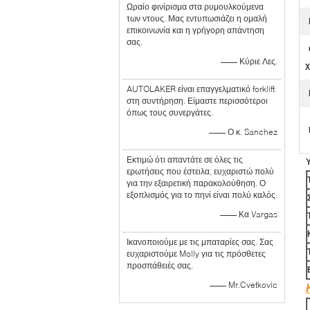
Ωραίο φινίρισμα στα ρυμουλκούμενα
των ντους. Μας εντυπωσιάζει η ομαλή
επικοινωνία και η γρήγορη απάντηση
σας.
—— Κύριε Λες.
χ
AUTOLAKER είναι επαγγελματικό forklift
στη συντήρηση. Είμαστε περισσότεροι
όπως τους συνεργάτες.
—— Ο κ. Sanchez
Εκτιμώ ότι απαντάτε σε όλες τις
ερωτήσεις που έστειλα, ευχαριστώ πολύ
για την εξαιρετική παρακολούθηση. Ο
εξοπλισμός για το πηνί είναι πολύ καλός.
—— Κα Vargas
Ικανοποιούμε με τις μπαταρίες σας. Σας
ευχαριστούμε Molly για τις πρόσθετες
προσπάθειές σας.
—— Mr.Cvetkovic