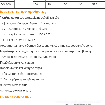
6DG-200
200
190
160
140
522
Δυνατότητα του προϊόντος
Υψηλής ποιότητας μπαταρία με μολύβι και οξύ
2. Υψηλής απόδοσης σωληνωτές θετικές πλάκες
. >= 1500 φορές την διάρκεια κύκλου.
. ανταποκρίνεται στο πρότυπο IEC 60254.
. CE, ISO9001 και ISO14001.
6Αυτοματοποιημένο σύστημα άρδευσης και σύστημα ατμοσφαιρικής ροής.
Μεγαλύτερη και παχύτερη πλάκα σημαίνει λιγότερη εσωτερική διάβρωση
8. Λιγότερη κατανάλωση αποσταγμένου νερού
Περιβαλλοντικά και υγιεινά
0Ωραίο σχέδιο και καλή ποιότητα.
1Εύκολο στη χρήση και ανθεκτικό
12. Επαναφόρτιση χαμηλού ρεύματος
3. Ανταγωνιστική τιμή
4. Πακέτο ξύλινης θήκης
Η συσκευασία μας