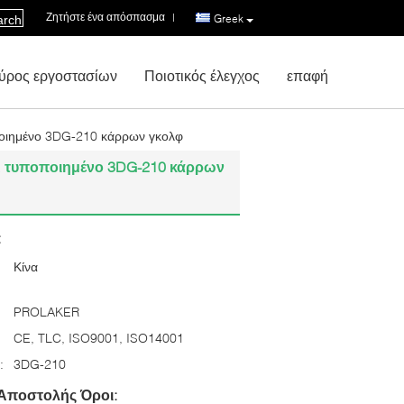
Ζητήστε ένα απόσπασμα
|
Greek
arch
ύρος εργοστασίων
Ποιοτικός έλεγχος
επαφή
οιημένο 3DG-210 κάρρων γκολφ
Α τυποποιημένο 3DG-210 κάρρων
:
Κίνα
PROLAKER
CE, TLC, ISO9001, ISO14001
:
3DG-210
Αποστολής Όροι: