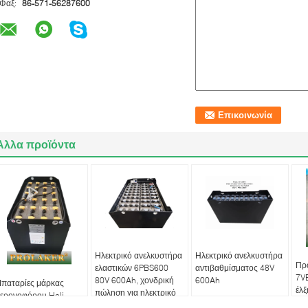
Φαξ:
86-571-56287600
Άλλα προϊόντα
Ηλεκτρικό ανελκυστήρα
Ηλεκτρικό ανελκυστήρα
Πρ
ελαστικών 6PBS600
αντιβαθμίσματος 48V
7V
80V 600Ah, χονδρική
600Ah
παταρίες μάρκας
έλ
πώληση για ηλεκτρικό
ερονοφόρου Heli
μακ
ανελκυστήρα
PD20