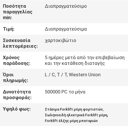
Ποσότητα
Διαπραγματεύσιμο
παραγγελίας
ΠΟΙΟΤΙΚΌΣ
min:
ΈΛΕΓΧΟΣ
Τιμή:
Διαπραγματεύσιμα
ΕΠΑΦΉ
Συσκευασία
χαρτοκιβώτιο
λεπτομέρειες:
Χρόνος
5 ημέρες μετά από την επιβεβαίωση
ΝΈΑ
παράδοσης:
και την κατάθεση διαταγής
Όροι
L / C, T / T, Western Union
SITEMAP
πληρωμής:
Δυνατότητα
500000 PC το μήνα
ΠΟΛΙΤΙΚΉ
προσφοράς:
ΑΠΟΡΡΉΤΟΥ
Υψηλό φως:
,
Στάσιμα Forklift μέρη φορτιστών
,
Σωληνοειδή ηλεκτρικά Forklift μέρη
Forklift έλξης μέρη μπαταριών