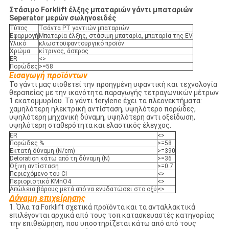
Στάσιμο Forklift έλξης μπαταριών γάντι μπαταριών
Seperator μερών σωληνοειδές
Τύπος
Τσάντα PT γαντιών μπαταριών
Εφαρμογή
Μπαταρία έλξης, στάσιμη μπαταρία, μπαταρία της EV
Υλικό
κλωστοϋφαντουργικό προϊόν
Χρώμα
κίτρινος, άσπρος
ER
<>
Πορώδες
>=58
Εισαγωγή προϊόντων
Το γάντι μας υιοθετεί την προηγμένη υφαντική και τεχνολογία
θεραπείας με την ικανότητα παραγωγής τετραγωνικών μέτρων
1 εκατομμυρίου. Το γάντι terylene έχει τα πλεονεκτήματα:
χαμηλότερη ηλεκτρική αντίσταση, υψηλότερο πορώδες,
υψηλότερη μηχανική δύναμη, υψηλότερη αντι οξείδωση,
υψηλότερη σταθερότητα και ελαστικός έλεγχος.
ER
<>
Πορώδες %
>=58
Εκτατή δύναμη (N/cm)
>=390
Detoration κάτω από τη δύναμη (Ν)
>=36
Όξινη αντίσταση
>=0.7
Περιεχόμενο του CI
<>
Περιοριστικό KMnO4
<>
Απώλεια βάρους μετά από να ενυδατώσει στο οξύ
<>
Δύναμη επιχείρησης
1. Όλα τα Forklift σχετικά προϊόντα και τα ανταλλακτικά
επιλέγονται αρχικά από τους τοπ κατασκευαστές κατηγορίας
την επιθεώρηση, που υποστηρίζεται κάτω από από τους