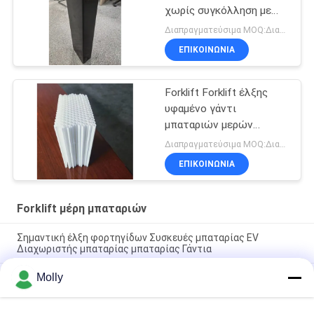
χωρίς συγκόλληση με
100% πρωτόγονο υλικό
Διαπραγματεύσιμα MOQ:Διαπραγματεύσιμος
PP και προσαρμόσιμα
ΕΠΙΚΟΙΝΩΝΙΑ
μεγέθη - BCI Box
Forklift Forklift έλξης
υφαμένο γάντι
μπαταριών μερών
μπαταριών
Διαπραγματεύσιμα MOQ:Διαπραγματεύσιμος
15tubesTubular
ΕΠΙΚΟΙΝΩΝΙΑ
Forklift μέρη μπαταριών
Σημαντική έλξη φορτηγίδων Συσκευές μπαταρίας EV
Διαχωριστής μπαταρίας μπαταρίας Γάντια
Molly
Επαγγελματικό μαύρο χρώμα βιδών μπουλονιών μπαταριών
έλξης M10 με το πλαστικό κεφάλι