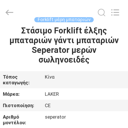
2026
LAKER
AUTOPARTS
CO.,LIMITED.
All
Forklift μέρη μπαταριών
Rights
Reserved.
Στάσιμο Forklift έλξης
ΑΡΧΙΚΉ
μπαταριών γάντι μπαταριών
ΣΕΛΊΔΑ
Seperator μερών
ΠΡΟΪΌΝΤΑ
σωληνοειδές
ΣΧΕΤΙΚΆ
Τόπος
Κίνα
καταγωγής:
ΜΕ
ΕΜΆΣ
Μάρκα:
LAKER
Πιστοποίηση:
CE
ΓΎΡΟΣ
Αριθμό
seperator
ΕΡΓΟΣΤΑΣΊΩΝ
μοντέλου: