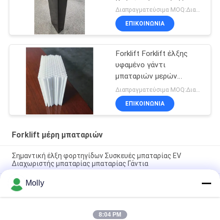
100% πρωτόγονο υλικό
Διαπραγματεύσιμα MOQ:Διαπραγματεύσιμος
PP και προσαρμόσιμα
ΕΠΙΚΟΙΝΩΝΙΑ
μεγέθη - BCI Box
Forklift Forklift έλξης
υφαμένο γάντι
μπαταριών μερών
μπαταριών
Διαπραγματεύσιμα MOQ:Διαπραγματεύσιμος
15tubesTubular
ΕΠΙΚΟΙΝΩΝΙΑ
Forklift μέρη μπαταριών
Σημαντική έλξη φορτηγίδων Συσκευές μπαταρίας EV
Διαχωριστής μπαταρίας μπαταρίας Γάντια
Molly
Επαγγελματικό μαύρο χρώμα βιδών μπουλονιών μπαταριών
έλξης M10 με το πλαστικό κεφάλι
Forklift μεγέθους Μ μέρη μπαταριών, μήκος 67mm
8:04 PM
επιπλεόντων σωμάτων βουλωμάτων διεξόδων μπαταριών