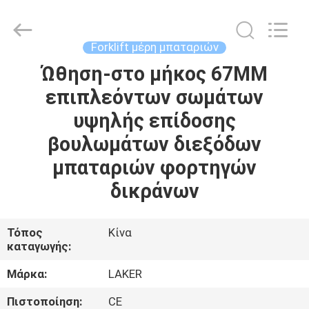
2026
LAKER
AUTOPARTS
CO.,LIMITED.
All
Forklift μέρη μπαταριών
Rights
Reserved.
Ώθηση-στο μήκος 67MM
ΑΡΧΙΚΉ
επιπλεόντων σωμάτων
ΣΕΛΊΔΑ
υψηλής επίδοσης
ΠΡΟΪΌΝΤΑ
βουλωμάτων διεξόδων
μπαταριών φορτηγών
ΣΧΕΤΙΚΆ
δικράνων
ΜΕ
ΕΜΆΣ
Τόπος
Κίνα
καταγωγής:
ΓΎΡΟΣ
Μάρκα:
LAKER
ΕΡΓΟΣΤΑΣΊΩΝ
Πιστοποίηση:
CE