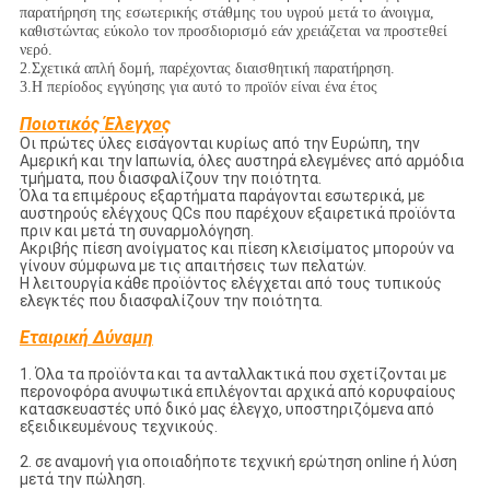
παρατήρηση της εσωτερικής στάθμης του υγρού μετά το άνοιγμα,
καθιστώντας εύκολο τον προσδιορισμό εάν χρειάζεται να προστεθεί
νερό.
2.
Σχετικά απλή δομή, παρέχοντας διαισθητική παρατήρηση.
3.
Η περίοδος εγγύησης για αυτό το προϊόν είναι ένα έτος
Ποιοτικός Έλεγχος
Οι πρώτες ύλες εισάγονται κυρίως από την Ευρώπη, την
Αμερική και την Ιαπωνία, όλες αυστηρά ελεγμένες από αρμόδια
τμήματα, που διασφαλίζουν την ποιότητα.
Όλα τα επιμέρους εξαρτήματα παράγονται εσωτερικά, με
αυστηρούς ελέγχους QCs που παρέχουν εξαιρετικά προϊόντα
πριν και μετά τη συναρμολόγηση.
Ακριβής πίεση ανοίγματος και πίεση κλεισίματος μπορούν να
γίνουν σύμφωνα με τις απαιτήσεις των πελατών.
Η λειτουργία κάθε προϊόντος ελέγχεται από τους τυπικούς
ελεγκτές που διασφαλίζουν την ποιότητα.
Εταιρική Δύναμη
1. Όλα τα προϊόντα και τα ανταλλακτικά που σχετίζονται με
περονοφόρα ανυψωτικά επιλέγονται αρχικά από κορυφαίους
κατασκευαστές υπό δικό μας έλεγχο, υποστηριζόμενα από
εξειδικευμένους τεχνικούς.
2. σε αναμονή για οποιαδήποτε τεχνική ερώτηση online ή λύση
μετά την πώληση.