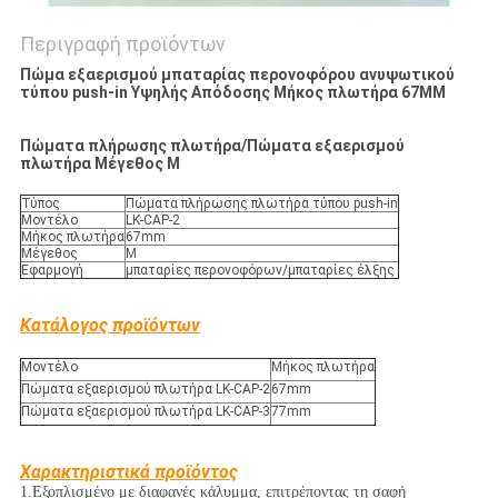
Περιγραφή προϊόντων
Πώμα εξαερισμού μπαταρίας περονοφόρου ανυψωτικού
τύπου push-in Υψηλής Απόδοσης Μήκος πλωτήρα 67MM
Πώματα πλήρωσης πλωτήρα/Πώματα εξαερισμού
πλωτήρα Μέγεθος M
Τύπος
Πώματα πλήρωσης πλωτήρα τύπου push-in
Μοντέλο
LK-CAP-2
Μήκος πλωτήρα
67mm
Μέγεθος
M
Εφαρμογή
μπαταρίες περονοφόρων/μπαταρίες έλξης
Κατάλογος προϊόντων
Μοντέλο
Μήκος πλωτήρα
Πώματα εξαερισμού πλωτήρα LK-CAP-2
67mm
Πώματα εξαερισμού πλωτήρα LK-CAP-3
77mm
Χαρακτηριστικά προϊόντος
1.
Εξοπλισμένο με διαφανές κάλυμμα, επιτρέποντας τη σαφή