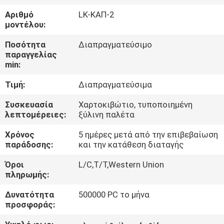
Αριθμό
LK-ΚΑΠ-2
ΠΟΙΟΤΙΚΌΣ
μοντέλου:
ΈΛΕΓΧΟΣ
Ποσότητα
Διαπραγματεύσιμο
παραγγελίας
min:
ΕΠΑΦΉ
Τιμή:
Διαπραγματεύσιμα
ΝΈΑ
Συσκευασία
Χαρτοκιβώτιο, τυποποιημένη
λεπτομέρειες:
ξύλινη παλέτα
SITEMAP
Χρόνος
5 ημέρες μετά από την επιβεβαίωση
παράδοσης:
και την κατάθεση διαταγής
Όροι
L/C,T/T,Western Union
ΠΟΛΙΤΙΚΉ
πληρωμής:
ΑΠΟΡΡΉΤΟΥ
Δυνατότητα
500000 PC το μήνα
προσφοράς: