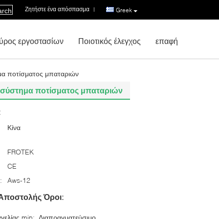
Ζητήστε ένα απόσπασμα
|
Greek
arch
ύρος εργοστασίων
Ποιοτικός έλεγχος
επαφή
ημα ποτίσματος μπαταριών
το σύστημα ποτίσματος μπαταριών
:
Κίνα
FROTEK
CE
:
Aws-12
Αποστολής Όροι:
γελίας min:
Διαπραγματεύσιμο