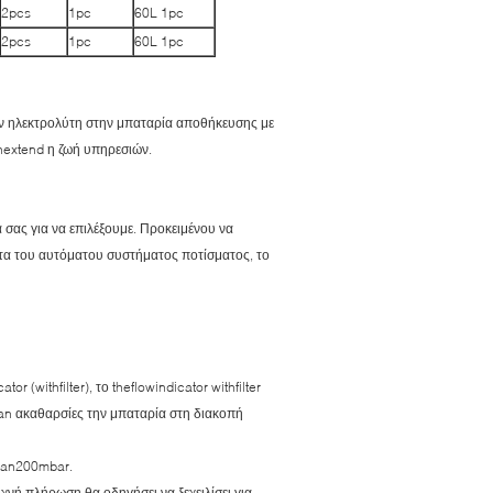
2pcs
1pc
60L 1pc
2pcs
1pc
60L 1pc
 τον ηλεκτρολύτη στην μπαταρία αποθήκευσης με
anextend η ζωή υπηρεσιών.
 σας για να επιλέξουμε. Προκειμένου να
τητα του αυτόματου συστήματος ποτίσματος, το
withfilter), το theflowindicator withfilter
ean ακαθαρσίες την μπαταρία στη διακοπή
than200mbar.
νή πλήρωση θα οδηγήσει να ξεχειλίσει για