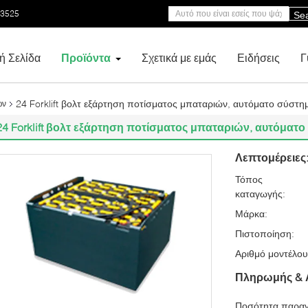
53525
Se
ή Σελίδα
Προϊόντα
Σχετικά με εμάς
Ειδήσεις
Γ
24 Forklift βολτ εξάρτηση ποτίσματος μπαταριών, αυτόματο σύστ
ών
24 Forklift βολτ εξάρτηση ποτίσματος μπαταριών, αυτόμα
Λεπτομέρειες
Τόπος
καταγωγής:
Μάρκα:
Πιστοποίηση:
Αριθμό μοντέλου
Πληρωμής & 
Ποσότητα παραγ