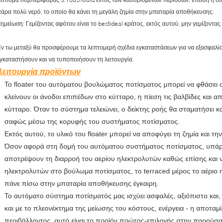
άρα πολύ νερό, το οποίο θα κάνει τη μεγάλη ζημία στην μπαταρία αποθήκευσης.
ημείωση: Γεμίζοντας αφότου είναι το bestideal κράτος, εκτός αυτού, μην γεμίζοντας 
ν τω μεταξύ θα προσφέρουμε τα λεπτομερή σχέδια εγκαταστάσεων για να εξασφαλί
γκαταστήσουν και να τυποποιήσουν τη λειτουργία.
Λειτουργία προϊόντων
Το floater του αυτόματου βουλώματος ποτίσματος μπορεί να φθάσει
κλείνουν οι άνοδοι επιπέδων στο κύτταρο, η πίεση τις βαλβίδες και 
κύτταρο. Όταν το σύστημα τελειώνει, ο δείκτης ροής θα σταματήσει και
σαφώς μέσω της κορυφής του συστήματος ποτίσματος.
Εκτός αυτού, το υλικό του floater μπορεί να αποφύγει τη ζημία και τ
Όσον αφορά στη δομή του αυτόματου συστήματος ποτίσματος, υπάρχ
αποτρέψουν τη διαρροή του αερίου ηλεκτρολυτών καθώς επίσης και ν
ηλεκτρολυτών στο βούλωμα ποτίσματος, το terraced μέρος το αέριο 
πάνε πίσω στην μπαταρία αποθήκευσης έγκαιρη.
Το αυτόματο σύστημα ποτίσματός μας ισχύει ασφαλές, αξιόπιστο και,
και με το πλεονέκτημα της μείωσης του κόστους, ενέργεια - η αποταμ
περιβάλλοντος, αυτό είναι το προϊόν πρώτος-επιλογής στην παρούσα