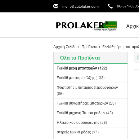
86-571-880
molly@autolaker.com
Αρχικ
Αρχική Σελίδα
Προϊόντα
Forklift μέρη μπαταρι
Όλα τα Προϊόντα
Forklift μέρη μπαταριών
(122)
Forklift μπαταρία έλξης
(133)
Φορτιστής μπαταρίας περονοφόρων
(65)
Forklift συνδετήρας μπαταριών
(23)
Forklift μηχανή Τύπου ροδών
(45)
Ηλεκτρικός συσσωρευτής
(28)
στερεές forklift ρόδες
(17)