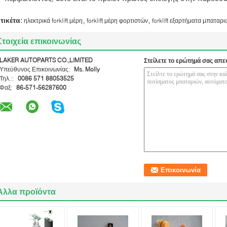
,
,
ετικέτα:
ηλεκτρικά forklift μέρη
forklift μέρη φορτιστών
forklift εξαρτήματα μπαταρ
Στοιχεία επικοινωνίας
LAKER AUTOPARTS CO.,LIMITED
Στείλετε το ερώτημά σας απε
Υπεύθυνος Επικοινωνίας:
Ms. Molly
Τηλ.::
0086 571 88053525
Φαξ:
86-571-56287600
Άλλα προϊόντα