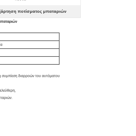
ξάρτηση ποτίσματος μπαταριών
 μπαταριών
ία
 η συμπίεση διαρροών του αυτόματου
 ελεύθερη,
ταριών.