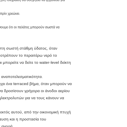
πρίν χρεώνει.
σουμε ότι οι πελάτες μπορούν σωστά να
 στη σωστή στάθμη ύδατος, όταν
αποτρέπουν το περαιτέρω νερό το
 μπορείτε να δείτε το water-level δείκτη
ην αναποτελεσματικότητα.
ει ένα terraced βήμα, όταν μπορούν να
α δροσίσουν γρήγορα οι άνοδοι αερίου
ηλεκτρολυτών για να τους κάνουν να
 εκτός αυτού, από την οικονομική πτυχή
ίευση και η προστασία του
 αγορά.