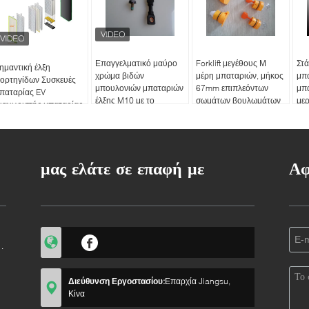
Επαγγελματικό μαύρο
Forklift μεγέθους Μ
Στά
ημαντική έλξη
χρώμα βιδών
μέρη μπαταριών, μήκος
μπα
ορτηγίδων Συσκευές
μπουλονιών μπαταριών
67mm επιπλεόντων
μπ
παταρίας EV
έλξης M10 με το
σωμάτων βουλωμάτων
με
ιαχωριστής μπαταρίας
πλαστικό κεφάλι
διεξόδων μπαταριών
παταρίας Γάντια
υλικά PP
μας ελάτε σε επαφή με
Αφ
Διεύθυνση Εργοστασίου:
Επαρχία Jiangsu,
Κίνα