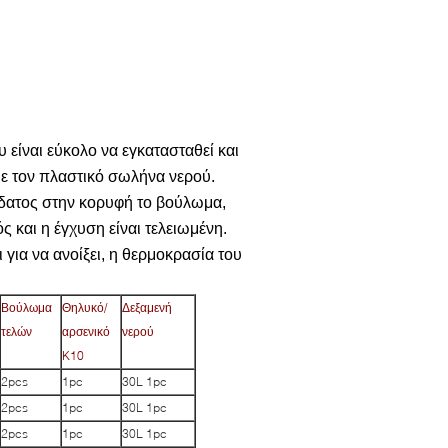
υ είναι εύκολο να εγκατασταθεί και
 με τον πλαστικό σωλήνα νερού.
ύδατος στην κορυφή το βούλωμα,
ς και η έγχυση είναι τελειωμένη.
για να ανοίξει, η θερμοκρασία του
Βούλωμα
Θηλυκό/
Δεξαμενή
τελών
αρσενικό
νερού
K10
2pcs
1pc
30L 1pc
2pcs
1pc
30L 1pc
2pcs
1pc
30L 1pc