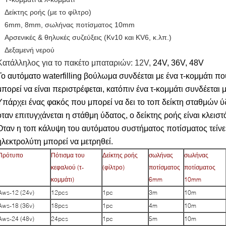
Δείκτης ροής (με το φίλτρο)
6mm, 8mm, σωλήνας ποτίσματος 10mm
Αρσενικές & θηλυκές συζεύξεις (Kv10 και KV6, κ.λπ.)
Δεξαμενή νερού
Κατάλληλος για το πακέτο μπαταριών: 12V,
24V, 36V, 48V
Το αυτόματο waterfilling βούλωμα συνδέεται με ένα τ-κομμάτι πο
μπορεί να είναι περιστρέφεται, κατόπιν ένα τ-κομμάτι συνδέεται
Υπάρχει ένας φακός που μπορεί να δει το τοπ δείκτη σταθμών 
όταν επιτυγχάνεται η στάθμη ύδατος, ο δείκτης ροής είναι κλειστό
Όταν η τοπ κάλυψη του αυτόματου συστήματος ποτίσματος τείνει 
ηλεκτρολύτη μπορεί να μετρηθεί.
Πρότυπο
Πότισμα του
Δείκτης ροής
σωλήνας
σωλήνας
κεφαλιού (τ-
(φίλτρο)
ποτίσματος
ποτίσματος
κομμάτι)
6mm
10mm
Aws-12 (24v)
12pcs
1pc
3m
10m
Aws-18 (36v)
18pcs
1pc
4m
10m
Aws-24 (48v)
24pcs
1pc
5m
10m