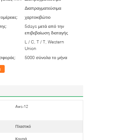
Διαπραγματεύσιμα
ομέρειες:
χαρτοκιβώτιο
σης:
5days μετά από την
επιβεβαίωση διαταγής
L / C, T / T, Western
Union
σφοράς:
5000 σύνολα το μήνα
α
Aws-12
Πλαστικό
Κουτιά