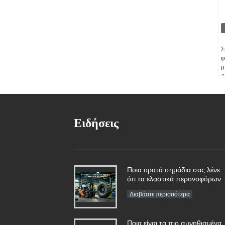
Σ
φ
μ
Δ
μ
Ειδήσεις
Ποια ορατά σημάδια σας λένε
ότι τα ελαστικά περονοφόρων
ανυψωτικών οχημάτων
Διαβάστε περισσότερα
χρειάζονται άμεση
αντικατάσταση;
Ποια είναι τα πιο συνηθισμένα