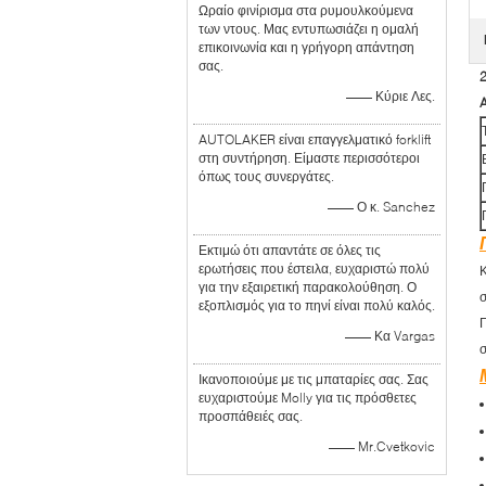
Ωραίο φινίρισμα στα ρυμουλκούμενα
των ντους. Μας εντυπωσιάζει η ομαλή
επικοινωνία και η γρήγορη απάντηση
σας.
—— Κύριε Λες.
A
AUTOLAKER είναι επαγγελματικό forklift
στη συντήρηση. Είμαστε περισσότεροι
όπως τους συνεργάτες.
—— Ο κ. Sanchez
Εκτιμώ ότι απαντάτε σε όλες τις
ερωτήσεις που έστειλα, ευχαριστώ πολύ
Κ
για την εξαιρετική παρακολούθηση. Ο
σ
εξοπλισμός για το πηνί είναι πολύ καλός.
Γ
—— Κα Vargas
Ικανοποιούμε με τις μπαταρίες σας. Σας
ευχαριστούμε Molly για τις πρόσθετες
προσπάθειές σας.
—— Mr.Cvetkovic