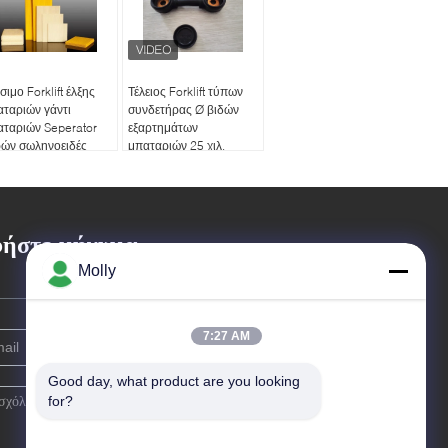
σιμο Forklift έλξης
Τέλειος Forklift τύπων
ταριών γάντι
συνδετήρας Ø βιδών
αταριών Seperator
εξαρτημάτων
ρών σωληνοειδές
μπαταριών 25 χιλ.
εύκαμπτος
ήστε μήνυμα
Molly
7:27 AM
Good day, what product are you looking 
for?