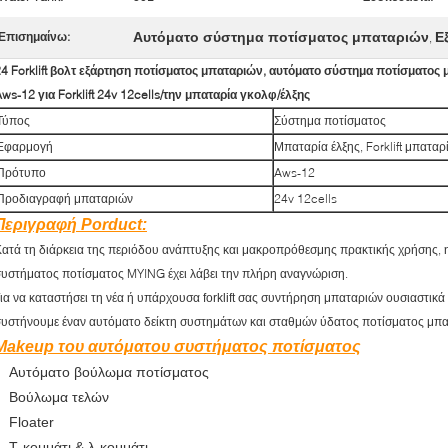
Αυτόματο σύστημα ποτίσματος μπαταριών
Ε
Επισημαίνω:
,
24 Forklift βολτ εξάρτηση ποτίσματος μπαταριών, αυτόματο σύστημα ποτίσματος
ws-12 για Forklift 24v 12cells/την μπαταρία γκολφ/έλξης
Τύπος
Σύστημα ποτίσματος
Εφαρμογή
Μπαταρία έλξης, Forklift μπαταρ
Πρότυπο
Aws-12
Προδιαγραφή μπαταριών
24v 12cells
Περιγραφή Porduct:
ατά τη διάρκεια της περιόδου ανάπτυξης και μακροπρόθεσμης πρακτικής χρήσης,
υστήματος ποτίσματος MYING έχει λάβει την πλήρη αναγνώριση.
ια να καταστήσει τη νέα ή υπάρχουσα forklift σας συντήρηση μπαταριών ουσιαστικά
συστήνουμε
έναν αυτόματο δείκτη συστημάτων και σταθμών ύδατος ποτίσματος μπα
Makeup του αυτόματου συστήματος ποτίσματος
Αυτόματο βούλωμα ποτίσματος
Βούλωμα τελών
Floater
Τ-κομμάτι & λ-κομμάτι