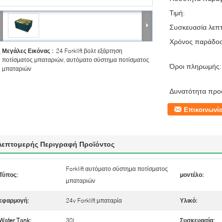
Τιμή:
Συσκευασία λεπτ
Χρόνος παράδο
Μεγάλες Εικόνας :
24 Forklift βολτ εξάρτηση
ποτίσματος μπαταριών, αυτόματο σύστημα ποτίσματος
Όροι πληρωμής:
μπαταριών
Δυνατότητα προ
Επικοινωνί
Λεπτομερής Περιγραφή Προϊόντος
Forklift αυτόματο σύστημα ποτίσματος
Τύπος:
μοντέλο:
μπαταριών
εφαρμογή:
24v Forklift μπαταρία
Υλικό:
Water Tank:
30L
Συσκευασία: