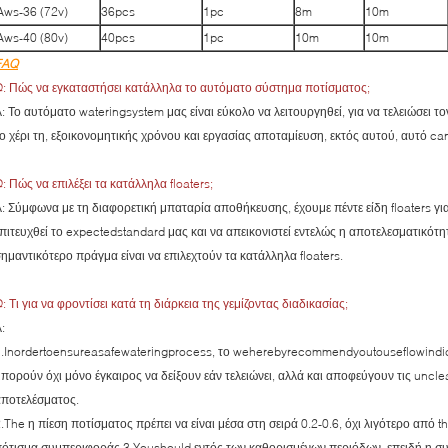
Aws-36 (72v)
36pcs
1pc
8m
10m
Aws-40 (80v)
40pcs
1pc
10m
10m
FAQ
: Πώς να εγκαταστήσει κατάλληλα το αυτόματο σύστημα ποτίσματος;
: Το αυτόματο wateringsystem μας είναι εύκολο να λειτουργηθεί, για να τελειώσει
ο χέρι τη, εξοικονομητικής χρόνου και εργασίας αποταμίευση, εκτός αυτού, αυτό c
: Πώς να επιλέξει τα κατάλληλα floaters;
: Σύμφωνα με τη διαφορετική μπαταρία αποθήκευσης, έχουμε πέντε είδη floaters για
πιτευχθεί το expectedstandard μας και να απεικονιστεί εντελώς η αποτελεσματικό
ημαντικότερο πράγμα είναι να επιλεχτούν τα κατάλληλα floaters.
: Τι για να φροντίσει κατά τη διάρκεια της γεμίζοντας διαδικασίας;
:
.Inordertoensureasafewateringprocess, το weherebyrecommendyoutouseflowindicator (
πορούν όχι μόνο έγκαιρος να δείξουν εάν τελειώνει, αλλά και αποφεύγουν τις uncl
αποτελέσματος.
.The η πίεση ποτίσματος πρέπει να είναι μέσα στη σειρά 0.2-0.6, όχι λιγότερο από 
ότισμα συμπεριφοράς 3.Youshould εντός των καθορισμένων περιόδων, επειδή η συχ