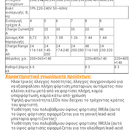
στοιχείο
20A/24V
25A/24V
30A/24V
35A/24V
20A/48V
40A/24V
στοιχείων
Βολτ
1Ph.220-240V 50~60Hz
εισαγωγής. Β,
Hz
Εισαγωγή
4
5
6
7
8
8
τρέχον Α
Charge.Current
20
25
30
35
20
40
Α
Δύναμη KW
0,72
0,9
1.08
1.26
1.44
1.44
παραγωγής
Charge.Range
24
24
24
24
48
24
Β
116-160
145-
174-240
200-280
116-160
230-320
Ah
200
Μέγεθος χιλ.
200×365×140
220x405x140
220×405
×140
Καθαρό βάρος
6.6
8.3
8.3
κλ
Χαρακτηριστικά γνωρίσματα προϊόντων:
Ηλεκτρικός έλεγχος ποσότητας, έλεγχος συγχρονισμού για
να εξασφαλίσει πλήρη φόρτιση μπαταριών, αυτόματος-που
κλείνει κάτω μετά από να φορτίσει πλήρη, καμία
υπερφόρτωση, καμία κάτω από-χρέωση
Υψηλή φωτεινότητα LEDs που δείχνει το τρέχοντας κράτος
του φορτιστή
Υιοθέτηση του πολυβάθμιου ύφους φόρτισης IWUIa (αυτό
το ύφος φόρτισης εφαρμόζεται για τη γενική lead-acid
μπαταρία φορτίζοντας)
Υιοθέτηση του πολυβάθμιου ύφους φόρτισης IWUUa (αυτό
το ύφος φόρτισης εφαρμόζεται για την ελεύθερη lead-acid