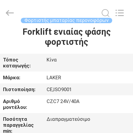
2026
LAKER
AUTOPARTS
CO.,LIMITED.
All
Φορτιστής μπαταρίας περονοφόρων
Rights
Reserved.
Forklift ενιαίας φάσης
ΑΡΧΙΚΉ
φορτιστής
ΣΕΛΊΔΑ
ΠΡΟΪΌΝΤΑ
Τόπος
Κίνα
καταγωγής:
ΣΧΕΤΙΚΆ
Μάρκα:
LAKER
ΜΕ
Πιστοποίηση:
CE,ISO9001
ΕΜΆΣ
Αριθμό
CZC7 24V/40A
μοντέλου:
ΓΎΡΟΣ
Ποσότητα
Διαπραγματεύσιμο
παραγγελίας
ΕΡΓΟΣΤΑΣΊΩΝ
min: