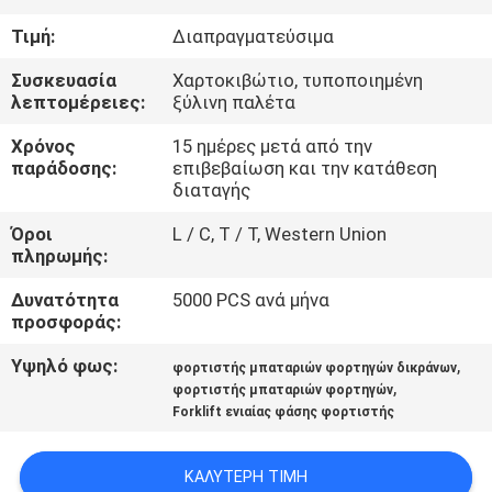
Τιμή:
Διαπραγματεύσιμα
ΠΟΙΟΤΙΚΌΣ
Συσκευασία
Χαρτοκιβώτιο, τυποποιημένη
ΈΛΕΓΧΟΣ
λεπτομέρειες:
ξύλινη παλέτα
Χρόνος
15 ημέρες μετά από την
ΕΠΑΦΉ
παράδοσης:
επιβεβαίωση και την κατάθεση
διαταγής
ΝΈΑ
Όροι
L / C, T / T, Western Union
πληρωμής:
SITEMAP
Δυνατότητα
5000 PCS ανά μήνα
προσφοράς:
ΠΟΛΙΤΙΚΉ
Υψηλό φως:
,
φορτιστής μπαταριών φορτηγών δικράνων
,
φορτιστής μπαταριών φορτηγών
ΑΠΟΡΡΉΤΟΥ
Forklift ενιαίας φάσης φορτιστής
ΚΑΛΎΤΕΡΗ ΤΙΜΉ