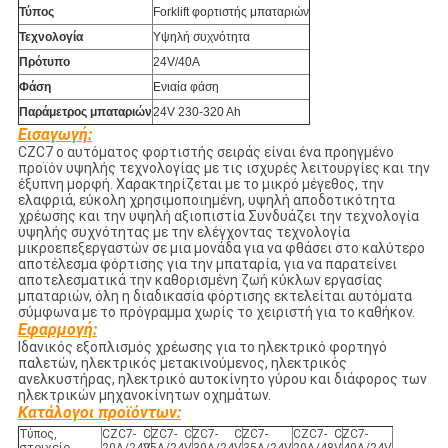
Τύπος
Forklift φορτιστής μπαταριών
Τεχνολογία
Υψηλή συχνότητα
Πρότυπο
24V/40A
Φάση
Ενιαία φάση
Παράμετρος μπαταριών
24V 230-320 Ah
Εισαγωγή:
CZC7 ο αυτόματος φορτιστής σειράς είναι ένα προηγμένο
προϊόν υψηλής τεχνολογίας με τις ισχυρές λειτουργίες και την
έξυπνη μορφή. Χαρακτηρίζεται με το μικρό μέγεθος, την
ελαφριά, εύκολη χρησιμοποιημένη, υψηλή αποδοτικότητα
χρέωσης και την υψηλή αξιοπιστία Συνδυάζει την τεχνολογία
υψηλής συχνότητας με την ελέγχοντας τεχνολογία
μικροεπεξεργαστών σε μια μονάδα για να φθάσει στο καλύτερο
αποτέλεσμα φόρτισης για την μπαταρία, για να παρατείνει
αποτελεσματικά την καθορισμένη ζωή κύκλων εργασίας
μπαταριών, όλη η διαδικασία φόρτισης εκτελείται αυτόματα
σύμφωνα με το πρόγραμμα χωρίς το χειριστή για το καθήκον.
Εφαρμογή:
Ιδανικός εξοπλισμός χρέωσης για το ηλεκτρικό φορτηγό
παλετών, ηλεκτρικός μετακινούμενος, ηλεκτρικός
ανελκυστήρας, ηλεκτρικό αυτοκίνητο γύρου και διάφορος των
ηλεκτρικών μηχανοκίνητων οχημάτων.
Κατάλογοι προϊόντων:
Τύπος,
CZC7-
CZC7-
CZC7-
CZC7-
CZC7-
CZC7-