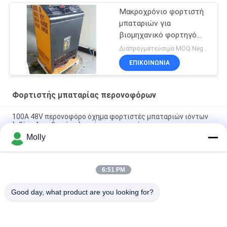
Μακροχρόνιο φορτιστή
μπαταριών για
βιομηχανικό φορτηγό
48V 80A
Διαπραγματεύσιμα MOQ:Negotiable
ΕΠΙΚΟΙΝΩΝΙΑ
Φορτιστής μπαταρίας περονοφόρων
100A 48V περονοφόρο όχημα φορτιστές μπαταριών ιόντων
λιθίου Ανορθωτής ελεγχόμενου πυριτίου
Molly
Συσκευή φόρτισης μπαταριών CZB5C 24V/45A με αθόρυβο
ανεμιστήρα ψύξης
6:51 PM
Προστασία φόρτισης 48 Volt φορτιστή μπαταρίας
περονοφόρου 120A
Good day, what product are you looking for?
Λαϊκή κατηγορία
Όλα