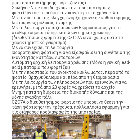
μπαταρία συντήρησης φορτίζοντας)
Σωλήνες Nixie που δείχνουν την τάση μπαταριών,
φορτίζοντας το ρεύμα, την ικανότητα, το χρόνο κ.λπ.
Με τον αυτόματος-έλεγχο, έναρξη χρονικής καθυστέρησης,
λειτουργίες μαλακός-έναρξης
Με τη λειτουργία αποζημιώσεων θερμοκρασίας για το
σταθερό σημείο τάσης, επιπλέον σημείο χρέωσης
(διευθετήσιμος φορτιστής CZC 7A είναι χωρίς αυτό το
χαρακτηριστικό γνώρισμα)
Με να συνεχίσει τη λειτουργία
Ισορροπημένη φόρτιση για να εξασφαλίσει τη συνέπεια της
ικανότητας κυττάρων μπαταριών
Αυτόματη αρχική λειτουργία χρέωσης (Μόνο η γενική lead-
acid μπαταρία που φορτίζει)
Με την προστασία του ανοικτού κυκλώματος, πέρα από το
φορτίο, βραχυκύκλωμα και πέρα από τη θερμοκρασία
Με τη λειτουργία των πληροφοριών που ερευνούν, για να
ερευνήσει μετά από 20 φορές να χρεώσει το αρχείο
Μνήμη κατά τη διάρκεια της διακοπής δύναμης και της
μόνης έναρξης πάλι
CZC7A ο διευθετήσιμος φορτιστής μπορεί να θέσει την
τάση φόρτισης/την τρέχουσα, πολλαπλάσια εφαρμογή για
τις διάφορες προδιαγραφές της μπαταρίας.