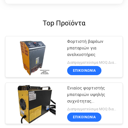
Top Προϊόντα
Φορτιστή βαρέων
μπαταριών για
ανελκυστήρες
Διαπραγματεύσιμα MOQ:Διαπραγματεύσιμο
ΕΠΙΚΟΙΝΩΝΙΑ
Ενιαίος φορτιστής
μπαταριών υψηλής
συχνότητας
μικροϋπολογιστών τσιπ
Διαπραγματεύσιμα MOQ:διαπραγματεύσιμος
ESCH48V/65A 48v 65A
ΕΠΙΚΟΙΝΩΝΙΑ