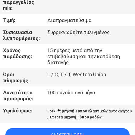
παραγγελίας
min:
ΠΟΙΟΤΙΚΌΣ
Τιμή:
Διαπραγματεύσιμα
ΈΛΕΓΧΟΣ
Συσκευασία
Συρρικνωθείτε τυλιγμένος
λεπτομέρειες:
ΕΠΑΦΉ
Χρόνος
15 ημέρες μετά από την
παράδοσης:
επιβεβαίωση και την κατάθεση
ΝΈΑ
διαταγής
Όροι
L / C, T / T, Western Union
πληρωμής:
SITEMAP
Δυνατότητα
100 σύνολα ανά μήνα
προσφοράς:
ΠΟΛΙΤΙΚΉ
ΑΠΟΡΡΉΤΟΥ
Υψηλό φως:
Forklift μηχανή Τύπου ελαστικών αυτοκινήτου
,
Στερεά μηχανή Τύπου ροδών