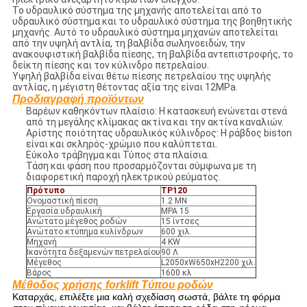
Το υδραυλικό σύστημα της μηχανής αποτελείται από το
υδραυλικό σύστημα και το υδραυλικό σύστημα της βοηθητικής
μηχανής. Αυτό το υδραυλικό σύστημα μηχανών αποτελείται
από την υψηλή αντλία, τη βαλβίδα σωληνοειδών, την
ανακουφιστική βαλβίδα πίεσης, τη βαλβίδα αντεπιστροφής, το
δείκτη πίεσης και τον κύλινδρο πετρελαίου.
Υψηλή βαλβίδα είναι θέτω πίεσης πετρελαίου της υψηλής
αντλίας, η μέγιστη θέτοντας αξία της είναι 12MPa.
Προδιαγραφή προϊόντων
Βαρέων καθηκόντων πλαίσιο: Η κατασκευή ενώνεται στενά
από τη μεγάλης κλίμακας ακτίνα και την ακτίνα καναλιών.
Αρίστης ποιότητας υδραυλικός κύλινδρος: Η ράβδος biston
είναι και σκληρός-χρώμιο που καλύπτεται.
Εύκολο τράβηγμα και Τύπος στα πλαίσια.
Τάση και φάση που προσαρμόζονται σύμφωνα με τη
διαφορετική παροχή ηλεκτρικού ρεύματος.
Πρότυπο
TP120
Ονομαστική πίεση
1.2 ΜΝ
Εργασία υδραυλική
MPA 15
Ανώτατο μέγεθος ροδών
15 ίντσες
Ανώτατο κτύπημα κυλίνδρων
600 χιλ.
Μηχανή
4 KW
Ικανότητα δεξαμενών πετρελαίου
90 Λ
Μέγεθος
L2050xW650xH2200 χιλ.
Βάρος
1600 κλ
Μέθοδος χρήσης forklift Τύπου ροδών
Καταρχάς, επιλέξτε μια καλή σχεδίαση σωστά, βάλτε τη φόρμα