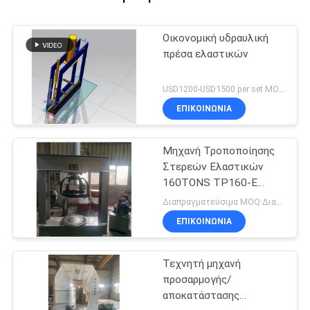
Οικονομική υδραυλική
πρέσα ελαστικών
USD1200-USD1500 per set MOQ:1 σύνολο
ΕΠΙΚΟΙΝΩΝΙΑ
Μηχανή Τροποποίησης
Στερεών Ελαστικών
160TONS TP160-E
Κινητήρας 5.5KW
Διαπραγματεύσιμα MOQ:Διαπραγματεύσιμος
ΕΠΙΚΟΙΝΩΝΙΑ
Τεχνητή μηχανή
προσαρμογής/
αποκατάστασης