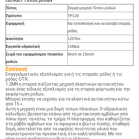
ISO9001 Τύπου ροδών
Τύπος
Στερεά μηχανή Τύπου ροδών
Πρότυπο
TP120
Εφαρμογή
Να τοποθετήσει και να κατεβεί στερεές
ρόδες
Ικανότητα
120Ton
Εργασία υδραυλική
15Mpa
Σειρά του εφαρμόσιμου πλαισίου
8inch σε 15inch
ροδών
Εισαγωγή
Επαγγελματικός εξοπλισμός για ή τις στερεές ρόδες ή τις
ρόδες OTR.
1.2MN η στερεά πιέζοντας μηχανή ελαστικών αυτοκινήτου
είναι ένας ειδικός εξοπλισμός για τη στερεά φόρτωση και την
εκφόρτωση ροδών,
Μπορεί επίσης να ισχύσει για τα ελαστικά αυτοκινήτου κάτω
από 15 «.
Αυτή η μηχανή είναι μια δομή τύπων πλαισίων. Ο υδραυλικός
κύλινδρος βρίσκεται επάνω από τη μετακίνηση εμβόλων από
πάνω προς τα κάτω, το τμήμα. Η πλατφόρμα, που καθορίζεται
στη ράβδο εμβόλων και το σφαιρικό κιβώτιο πίεσης, σταθερή
δομή, αποτελείται από τα υψηλής ποιότητας υλικά που
συγκεντρώνονται προσεκτικά, έτσι καλή απόδοση. Με τον
ηλεκτρικό ανεξάρτητο κιβωτίων ελέγχου.