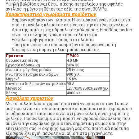
Υψηλή βαλβίδα είναι θέτω πίεσης πετρελαίου της υψηλής
αντλίας, η μέγιστη θέτοντας αξία της είναι 30MPa.
Χαρακτηριστικά γνωρίσματα προϊόντων
Βαρέων καθηκόντων πλαίσιο: Η κατασκευή ενώνεται στενά
από τη μεγάλης κλίμακας ακτίνα και την ακτίνα καναλιών.
Αρίστης ποιότητας υδραυλικός κύλινδρος: Η ράβδος biston
είναι και σκληρός-χρώμιο που καλύπτεται.
Εύκολο τράβηγμα και Τύπος στα πλαίσια.
Τάση και φάση που προσαρμόζονται σύμφωνα με τη
διαφορετική παροχή ηλεκτρικού ρεύματος.
Πρότυπο
TP400
Ονομαστική πίεση
4.0 ΜΝ
Εργασία υδραυλική
MPA 30
Ανώτατο μέγεθος ροδών
25 ίντσες
Ανώτατο κτύπημα κυλίνδρων
900 χιλ.
Μηχανή
15 KW
Ικανότητα δεξαμενών πετρελαίου
90 Λ
Μέγεθος
L2770xW850xH2880 χιλ.
Βάρος
4000 κλ
Ασφάλεια χειριστών
Με τα πολλαπλάσια χαρακτηριστικά γνωρίσματα των Τύπων
μας που είναι και τυποποιημένοι και προαιρετικοί, ξέρουμε ότι
οι υδραυλικοί Τύποι μας είναι όχι μόνο καλοί, είναι χειριστής
φιλικός. Προσφέρουμε μια μπροστινή φρουρά ασφάλειας που
αυξάνει την ασφάλεια χειριστών, σημαντική σε μας και στην
επιχείρησή σας. Η ακριβής εμμονή μας στα ποιοτικά πρότυπα
εξασφαλίζει υγιή, ασφαλή και αξιόπιστα μηχανήματα.