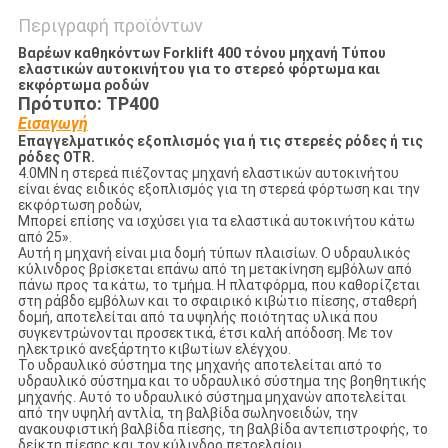
Περιγραφή προϊόντων
Βαρέων καθηκόντων Forklift 400 τόνου μηχανή Τύπου
ελαστικών αυτοκινήτου για το στερεό φόρτωμα και
εκφόρτωμα ροδών
Πρότυπο: TP400
Εισαγωγή
Επαγγελματικός εξοπλισμός για ή τις στερεές ρόδες ή τις
ρόδες OTR.
4.0MN η στερεά πιέζοντας μηχανή ελαστικών αυτοκινήτου
είναι ένας ειδικός εξοπλισμός για τη στερεά φόρτωση και την
εκφόρτωση ροδών,
Μπορεί επίσης να ισχύσει για τα ελαστικά αυτοκινήτου κάτω
από 25».
Αυτή η μηχανή είναι μια δομή τύπων πλαισίων. Ο υδραυλικός
κύλινδρος βρίσκεται επάνω από τη μετακίνηση εμβόλων από
πάνω προς τα κάτω, το τμήμα. Η πλατφόρμα, που καθορίζεται
στη ράβδο εμβόλων και το σφαιρικό κιβώτιο πίεσης, σταθερή
δομή, αποτελείται από τα υψηλής ποιότητας υλικά που
συγκεντρώνονται προσεκτικά, έτσι καλή απόδοση. Με τον
ηλεκτρικό ανεξάρτητο κιβωτίων ελέγχου.
Το υδραυλικό σύστημα της μηχανής αποτελείται από το
υδραυλικό σύστημα και το υδραυλικό σύστημα της βοηθητικής
μηχανής. Αυτό το υδραυλικό σύστημα μηχανών αποτελείται
από την υψηλή αντλία, τη βαλβίδα σωληνοειδών, την
ανακουφιστική βαλβίδα πίεσης, τη βαλβίδα αντεπιστροφής, το
δείκτη πίεσης και τον κύλινδρο πετρελαίου.