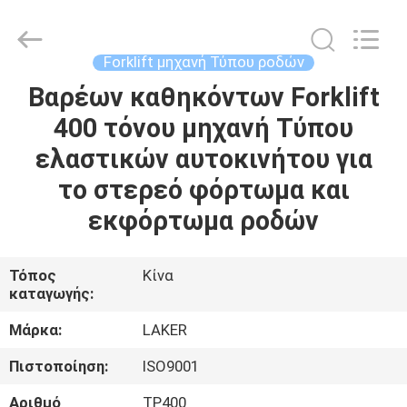
2026
LAKER
AUTOPARTS
CO.,LIMITED.
All
Forklift μηχανή Τύπου ροδών
Rights
Reserved.
Βαρέων καθηκόντων Forklift
ΑΡΧΙΚΉ
400 τόνου μηχανή Τύπου
ΣΕΛΊΔΑ
ελαστικών αυτοκινήτου για
ΠΡΟΪΌΝΤΑ
το στερεό φόρτωμα και
εκφόρτωμα ροδών
ΣΧΕΤΙΚΆ
ΜΕ
Τόπος
Κίνα
καταγωγής:
ΕΜΆΣ
Μάρκα:
LAKER
ΓΎΡΟΣ
Πιστοποίηση:
ISO9001
ΕΡΓΟΣΤΑΣΊΩΝ
Αριθμό
TP400