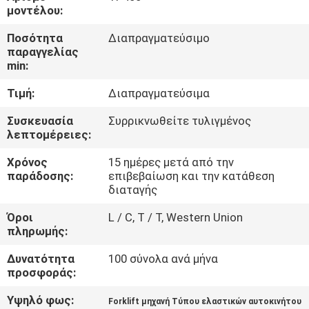
μοντέλου:
ΠΟΙΟΤΙΚΌΣ
Ποσότητα
Διαπραγματεύσιμο
παραγγελίας
ΈΛΕΓΧΟΣ
min:
Τιμή:
Διαπραγματεύσιμα
ΕΠΑΦΉ
Συσκευασία
Συρρικνωθείτε τυλιγμένος
λεπτομέρειες:
ΝΈΑ
Χρόνος
15 ημέρες μετά από την
παράδοσης:
επιβεβαίωση και την κατάθεση
SITEMAP
διαταγής
Όροι
L / C, T / T, Western Union
ΠΟΛΙΤΙΚΉ
πληρωμής:
ΑΠΟΡΡΉΤΟΥ
Δυνατότητα
100 σύνολα ανά μήνα
προσφοράς:
Υψηλό φως:
Forklift μηχανή Τύπου ελαστικών αυτοκινήτου