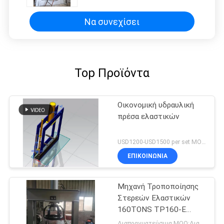
φόρτωμα και εκφόρτωμα ροδών
Να συνεχίσει
Top Προϊόντα
Οικονομική υδραυλική
πρέσα ελαστικών
USD1200-USD1500 per set MOQ:1 σύνολο
ΕΠΙΚΟΙΝΩΝΙΑ
Μηχανή Τροποποίησης
Στερεών Ελαστικών
160TONS TP160-E
Κινητήρας 5.5KW
Διαπραγματεύσιμα MOQ:Διαπραγματεύσιμος