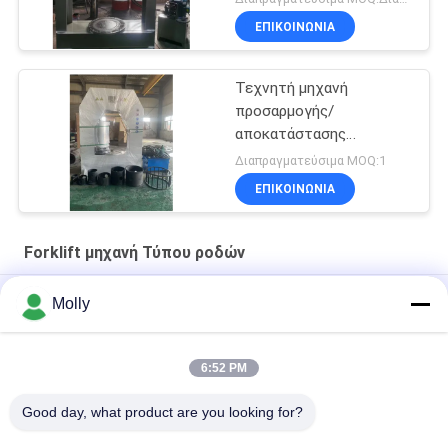
ΕΠΙΚΟΙΝΩΝΙΑ
Τεχνητή μηχανή
προσαρμογής/
αποκατάστασης
ελαστικών 500 τόνων
Διαπραγματεύσιμα MOQ:1
Τεχνητή μηχανή
ΕΠΙΚΟΙΝΩΝΙΑ
συντριβής στερεών
ελαστικών 11KW 480V
με μετασχηματιστές
Forklift μηχανή Τύπου ροδών
CHINT, διακόπτες και
επαγγέλτες
TP 250 Βιομηχανικό ανελκυστήρα
Molly
Βιομηχανική Forklift μηχανή Τύπου ελαστικών αυτοκινήτου
6:52 PM
Μηχανή πίεσης ελαστικών φορτηγίδων βαρέων
επιβαρύνσεων για την εγκατάσταση ταχείας πλάκας
Good day, what product are you looking for?