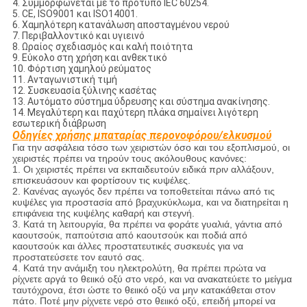
4. Συμμορφώνεται με το πρότυπο IEC 60254.
5. CE, ISO9001 και ISO14001.
6. Χαμηλότερη κατανάλωση αποσταγμένου νερού
7. Περιβαλλοντικό και υγιεινό
8. Ωραίος σχεδιασμός και καλή ποιότητα
9. Εύκολο στη χρήση και ανθεκτικό
10. Φόρτιση χαμηλού ρεύματος
11. Ανταγωνιστική τιμή
12. Συσκευασία ξύλινης κασέτας
13. Αυτόματο σύστημα ύδρευσης και σύστημα ανακίνησης.
14. Μεγαλύτερη και παχύτερη πλάκα σημαίνει λιγότερη
εσωτερική διάβρωση
Οδηγίες χρήσης μπαταρίας περονοφόρου/ελκυσμού
Για την ασφάλεια τόσο των χειριστών όσο και του εξοπλισμού, οι
χειριστές πρέπει να τηρούν τους ακόλουθους κανόνες:
1. Οι χειριστές πρέπει να εκπαιδευτούν ειδικά πριν αλλάξουν,
επισκευάσουν και φορτίσουν τις κυψέλες.
2. Κανένας αγωγός δεν πρέπει να τοποθετείται πάνω από τις
κυψέλες για προστασία από βραχυκύκλωμα, και να διατηρείται η
επιφάνεια της κυψέλης καθαρή και στεγνή.
3. Κατά τη λειτουργία, θα πρέπει να φοράτε γυαλιά, γάντια από
καουτσούκ, παπούτσια από καουτσούκ και ποδιά από
καουτσούκ και άλλες προστατευτικές συσκευές για να
προστατεύσετε τον εαυτό σας.
4. Κατά την ανάμιξη του ηλεκτρολύτη, θα πρέπει πρώτα να
ρίχνετε αργά το θειικό οξύ στο νερό, και να ανακατεύετε το μείγμα
ταυτόχρονα, έτσι ώστε το θειικό οξύ να μην κατακάθεται στον
πάτο. Ποτέ μην ρίχνετε νερό στο θειικό οξύ, επειδή μπορεί να