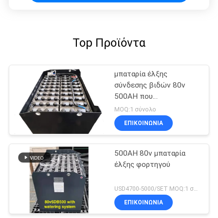
Top Προϊόντα
μπαταρία έλξης
σύνδεσης βιδών 80v
500AH που
προσαρμόζεται για
MOQ:1 σύνολο
Forklift MHE
ΕΠΙΚΟΙΝΩΝΙΑ
500AH 80v μπαταρία
έλξης φορτηγού
USD4700-5000/SET MOQ:1 σύνολο
ΕΠΙΚΟΙΝΩΝΙΑ