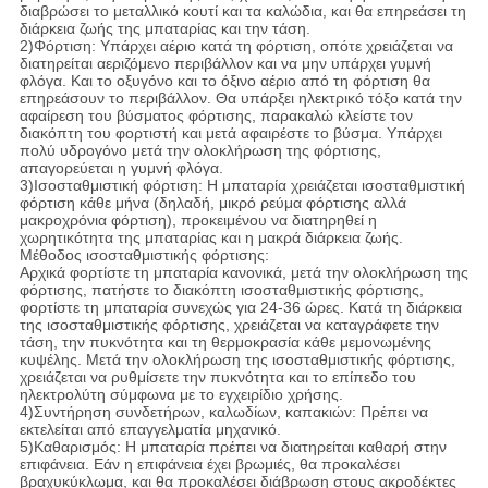
διαβρώσει το μεταλλικό κουτί και τα καλώδια, και θα επηρεάσει τη
διάρκεια ζωής της μπαταρίας και την τάση.
2)Φόρτιση: Υπάρχει αέριο κατά τη φόρτιση, οπότε χρειάζεται να
διατηρείται αεριζόμενο περιβάλλον και να μην υπάρχει γυμνή
φλόγα. Και το οξυγόνο και το όξινο αέριο από τη φόρτιση θα
επηρεάσουν το περιβάλλον. Θα υπάρξει ηλεκτρικό τόξο κατά την
αφαίρεση του βύσματος φόρτισης, παρακαλώ κλείστε τον
διακόπτη του φορτιστή και μετά αφαιρέστε το βύσμα. Υπάρχει
πολύ υδρογόνο μετά την ολοκλήρωση της φόρτισης,
απαγορεύεται η γυμνή φλόγα.
3)Ισοσταθμιστική φόρτιση: Η μπαταρία χρειάζεται ισοσταθμιστική
φόρτιση κάθε μήνα (δηλαδή, μικρό ρεύμα φόρτισης αλλά
μακροχρόνια φόρτιση), προκειμένου να διατηρηθεί η
χωρητικότητα της μπαταρίας και η μακρά διάρκεια ζωής.
Μέθοδος ισοσταθμιστικής φόρτισης:
Αρχικά φορτίστε τη μπαταρία κανονικά, μετά την ολοκλήρωση της
φόρτισης, πατήστε το διακόπτη ισοσταθμιστικής φόρτισης,
φορτίστε τη μπαταρία συνεχώς για 24-36 ώρες. Κατά τη διάρκεια
της ισοσταθμιστικής φόρτισης, χρειάζεται να καταγράφετε την
τάση, την πυκνότητα και τη θερμοκρασία κάθε μεμονωμένης
κυψέλης. Μετά την ολοκλήρωση της ισοσταθμιστικής φόρτισης,
χρειάζεται να ρυθμίσετε την πυκνότητα και το επίπεδο του
ηλεκτρολύτη σύμφωνα με το εγχειρίδιο χρήσης.
4)Συντήρηση συνδετήρων, καλωδίων, καπακιών: Πρέπει να
εκτελείται από επαγγελματία μηχανικό.
5)Καθαρισμός: Η μπαταρία πρέπει να διατηρείται καθαρή στην
επιφάνεια. Εάν η επιφάνεια έχει βρωμιές, θα προκαλέσει
βραχυκύκλωμα, και θα προκαλέσει διάβρωση στους ακροδέκτες