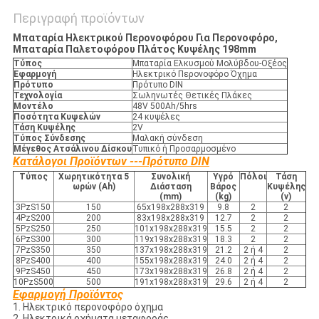
Περιγραφή προϊόντων
Μπαταρία Ηλεκτρικού Περονοφόρου Για Περονοφόρο,
Μπαταρία Παλετοφόρου Πλάτος Κυψέλης 198mm
Τύπος
Μπαταρία Ελκυσμού Μολύβδου-Οξέος
Εφαρμογή
Ηλεκτρικό Περονοφόρο Όχημα
Πρότυπο
Πρότυπο DIN
Τεχνολογία
Σωληνωτές Θετικές Πλάκες
Μοντέλο
48V 500Ah/5hrs
Ποσότητα Κυψελών
24 κυψέλες
Τάση Κυψέλης
2V
Τύπος Σύνδεσης
Μαλακή σύνδεση
Μέγεθος Ατσάλινου Δίσκου
Τυπικό ή Προσαρμοσμένο
Κατάλογοι Προϊόντων ---Πρότυπο DIN
Τύπος
Χωρητικότητα 5
Συνολική
Υγρό
Πόλοι
Τάση
ωρών (Ah)
Διάσταση
Βάρος
Κυψέλης
(mm)
(kg)
(v)
3PzS150
150
65x198x288x319
9.8
2
2
4PzS200
200
83x198x288x319
12.7
2
2
5PzS250
250
101x198x288x319
15.5
2
2
6PzS300
300
119x198x288x319
18.3
2
2
7PzS350
350
137x198x288x319
21.2
2 ή 4
2
8PzS400
400
155x198x288x319
24.0
2 ή 4
2
9PzS450
450
173x198x288x319
26.8
2 ή 4
2
10PzS500
500
191x198x288x319
29.6
2 ή 4
2
Εφαρμογή Προϊόντος
1. Ηλεκτρικό περονοφόρο όχημα
2. Ηλεκτρικά οχήματα μεταφοράς