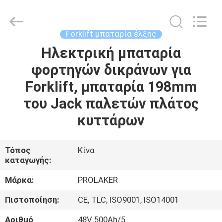
2026
LAKER
AUTOPARTS
CO.,LIMITED.
All
Forklift μπαταρία έλξης
Rights
Reserved.
Ηλεκτρική μπαταρία
ΑΡΧΙΚΉ
φορτηγών δικράνων για
ΣΕΛΊΔΑ
Forklift, μπαταρία 198mm
ΠΡΟΪΌΝΤΑ
του Jack παλετών πλάτος
κυττάρων
ΣΧΕΤΙΚΆ
ΜΕ
Τόπος
Κίνα
καταγωγής:
ΕΜΆΣ
Μάρκα:
PROLAKER
ΓΎΡΟΣ
Πιστοποίηση:
CE, TLC, ISO9001, ISO14001
ΕΡΓΟΣΤΑΣΊΩΝ
Αριθμό
48V 500Ah/5