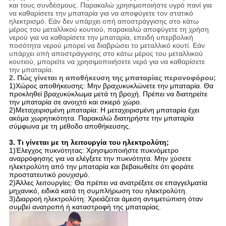
και τους συνδέσμους. Παρακαλώ χρησιμοποιήστε υγρό πανί για
να καθαρίσετε την μπαταρία για να αποφύγετε τον στατικό
ηλεκτρισμό. Εάν δεν υπάρχει οπή αποστράγγισης στο κάτω
μέρος του μεταλλικού κουτιού, παρακαλώ αποφύγετε τη χρήση
νερού για να καθαρίσετε την μπαταρία, επειδή υπερβολική
ποσότητα νερού μπορεί να διαβρώσει το μεταλλικό κουτί. Εάν
υπάρχει οπή αποστράγγισης στο κάτω μέρος του μεταλλικού
κουτιού, μπορείτε να χρησιμοποιήσετε νερό για να καθαρίσετε
την μπαταρία.
2. Πώς γίνεται η αποθήκευση της μπαταρίας περονοφόρου;
1)Χώρος αποθήκευσης: Μην βραχυκυκλώνετε την μπαταρία. Θα
προκληθεί βραχυκύκλωμα μετά τη βροχή. Πρέπει να διατηρείτε
την μπαταρία σε ανοιχτό και σκιερό χώρο.
2)
Μεταχειρισμένη μπαταρία: Η μεταχειρισμένη μπαταρία έχει
ακόμα χωρητικότητα. Παρακαλώ διατηρήστε την μπαταρία
σύμφωνα με τη μέθοδο αποθήκευσης.
3. Τι γίνεται με τη λειτουργία του ηλεκτρολύτη;
1)Έλεγχος πυκνότητας: Χρησιμοποιήστε πυκνόμετρο
αναρρόφησης για να ελέγξετε την πυκνότητα. Μην χύσετε
ηλεκτρολύτη από την μπαταρία και βεβαιωθείτε ότι φοράτε
προστατευτικό ρουχισμό.
2)Άλλες λειτουργίες: Θα πρέπει να ανατρέξετε σε επαγγελματία
μηχανικό, ειδικά κατά τη συμπλήρωση του ηλεκτρολύτη.
3)Διαρροή ηλεκτρολύτη: Χρειάζεται άμεση αντιμετώπιση όταν
συμβεί ανατροπή ή καταστροφή της μπαταρίας.