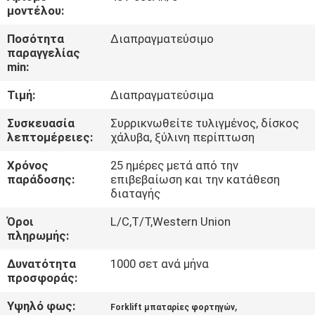
μοντέλου:
ΠΟΙΟΤΙΚΌΣ
Ποσότητα
Διαπραγματεύσιμο
παραγγελίας
ΈΛΕΓΧΟΣ
min:
Τιμή:
Διαπραγματεύσιμα
ΕΠΑΦΉ
Συσκευασία
Συρρικνωθείτε τυλιγμένος, δίσκος
λεπτομέρειες:
χάλυβα, ξύλινη περίπτωση
ΝΈΑ
Χρόνος
25 ημέρες μετά από την
παράδοσης:
επιβεβαίωση και την κατάθεση
SITEMAP
διαταγής
Όροι
L/C,T/T,Western Union
ΠΟΛΙΤΙΚΉ
πληρωμής:
ΑΠΟΡΡΉΤΟΥ
Δυνατότητα
1000 σετ ανά μήνα
προσφοράς:
Υψηλό φως:
,
Forklift μπαταρίες φορτηγών