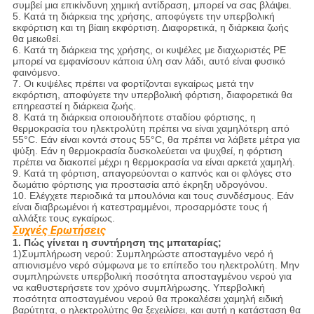
συμβεί μια επικίνδυνη χημική αντίδραση, μπορεί να σας βλάψει.
5. Κατά τη διάρκεια της χρήσης, αποφύγετε την υπερβολική
εκφόρτιση και τη βίαιη εκφόρτιση. Διαφορετικά, η διάρκεια ζωής
θα μειωθεί.
6. Κατά τη διάρκεια της χρήσης, οι κυψέλες με διαχωριστές PE
μπορεί να εμφανίσουν κάποια ύλη σαν λάδι, αυτό είναι φυσικό
φαινόμενο.
7. Οι κυψέλες πρέπει να φορτίζονται εγκαίρως μετά την
εκφόρτιση, αποφύγετε την υπερβολική φόρτιση, διαφορετικά θα
επηρεαστεί η διάρκεια ζωής.
8. Κατά τη διάρκεια οποιουδήποτε σταδίου φόρτισης, η
θερμοκρασία του ηλεκτρολύτη πρέπει να είναι χαμηλότερη από
55°C. Εάν είναι κοντά στους 55°C, θα πρέπει να λάβετε μέτρα για
ψύξη. Εάν η θερμοκρασία δυσκολεύεται να ψυχθεί, η φόρτιση
πρέπει να διακοπεί μέχρι η θερμοκρασία να είναι αρκετά χαμηλή.
9. Κατά τη φόρτιση, απαγορεύονται ο καπνός και οι φλόγες στο
δωμάτιο φόρτισης για προστασία από έκρηξη υδρογόνου.
10. Ελέγχετε περιοδικά τα μπουλόνια και τους συνδέσμους. Εάν
είναι διαβρωμένοι ή κατεστραμμένοι, προσαρμόστε τους ή
αλλάξτε τους εγκαίρως.
Συχνές Ερωτήσεις
1. Πώς γίνεται η συντήρηση της μπαταρίας;
1)Συμπλήρωση νερού: Συμπληρώστε αποσταγμένο νερό ή
απιονισμένο νερό σύμφωνα με το επίπεδο του ηλεκτρολύτη. Μην
συμπληρώνετε υπερβολική ποσότητα αποσταγμένου νερού για
να καθυστερήσετε τον χρόνο συμπλήρωσης. Υπερβολική
ποσότητα αποσταγμένου νερού θα προκαλέσει χαμηλή ειδική
βαρύτητα, ο ηλεκτρολύτης θα ξεχειλίσει, και αυτή η κατάσταση θα