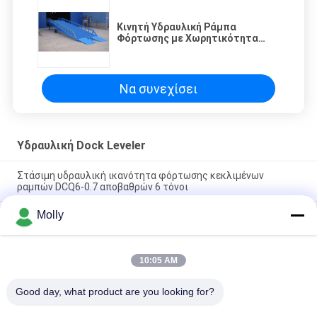
Κινητή Υδραυλική Ράμπα
Φόρτωσης με Χωρητικότητα
8000KG, Ρυθμιζόμενο Ύψος 1.0-
1.8m και Αντιολισθητικό Δάπεδο
για Φορτωτές
Να συνεχίσει
Υδραυλική Dock Leveler
Στάσιμη υδραυλική ικανότητα φόρτωσης κεκλιμένων
ραμπών DCQ6-0.7 αποβαθρών 6 τόνοι
Molly
10 ο τόνος καθόρισε την υδραυλική αποβάθρα Leveler,
φορητές κεκλιμένες ράμπες DCQ10-0.7 αποβαθρών
φόρτωσης
10:05 AM
Στάσιμη υδραυλική αποβάθρα Leveler, κεκλιμένες ράμπες
DCQ8-0.7 συνήθειας αποβαθρών αποθηκών εμπορευμάτων
Good day, what product are you looking for?