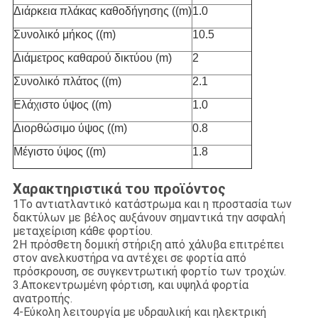
Διάρκεια πλάκας καθοδήγησης ((m)
1.0
Συνολικό μήκος ((m)
10.5
Διάμετρος καθαρού δικτύου (m)
2
Συνολικό πλάτος ((m)
2.1
Ελάχιστο ύψος ((m)
1.0
Διορθώσιμο ύψος ((m)
0.8
Μέγιστο ύψος ((m)
1.8
Χαρακτηριστικά του προϊόντος
1Το αντιατλαντικό κατάστρωμα και η προστασία των
δακτύλων με βέλος αυξάνουν σημαντικά την ασφαλή
μεταχείριση κάθε φορτίου.
2Η πρόσθετη δομική στήριξη από χάλυβα επιτρέπει
στον ανελκυστήρα να αντέχει σε φορτία από
πρόσκρουση, σε συγκεντρωτική φορτίο των τροχών.
3.Αποκεντρωμένη φόρτιση, και υψηλά φορτία
ανατροπής.
4-Εύκολη λειτουργία με υδραυλική και ηλεκτρική