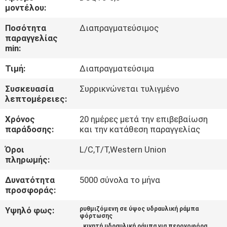
μοντέλου:
ΠΟΙΟΤΙΚΌΣ
Ποσότητα
Διαπραγματεύσιμος
παραγγελίας
ΈΛΕΓΧΟΣ
min:
Τιμή:
Διαπραγματεύσιμα
ΕΠΑΦΉ
Συσκευασία
Συρρικνώνεται τυλιγμένο
λεπτομέρειες:
ΝΈΑ
Χρόνος
20 ημέρες μετά την επιβεβαίωση
παράδοσης:
και την κατάθεση παραγγελίας
SITEMAP
Όροι
L/C,T/T,Western Union
πληρωμής:
ΠΟΛΙΤΙΚΉ
Δυνατότητα
5000 σύνολα το μήνα
ΑΠΟΡΡΉΤΟΥ
προσφοράς:
Υψηλό φως:
ρυθμιζόμενη σε ύψος υδραυλική ράμπα
φόρτωσης
,
,
κινητή υδραυλική ράμπα για περονοφόρα