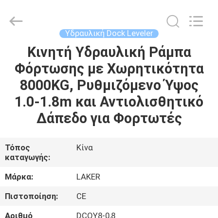
2026
LAKER
AUTOPARTS
CO.,LIMITED.
All
Υδραυλική Dock Leveler
Rights
Reserved.
Κινητή Υδραυλική Ράμπα
ΑΡΧΙΚΉ
Φόρτωσης με Χωρητικότητα
ΣΕΛΊΔΑ
8000KG, Ρυθμιζόμενο Ύψος
ΠΡΟΪΌΝΤΑ
1.0-1.8m και Αντιολισθητικό
Δάπεδο για Φορτωτές
ΣΧΕΤΙΚΆ
ΜΕ
Τόπος
Κίνα
καταγωγής:
ΕΜΆΣ
Μάρκα:
LAKER
ΓΎΡΟΣ
Πιστοποίηση:
CE
ΕΡΓΟΣΤΑΣΊΩΝ
Αριθμό
DCQY8-0,8