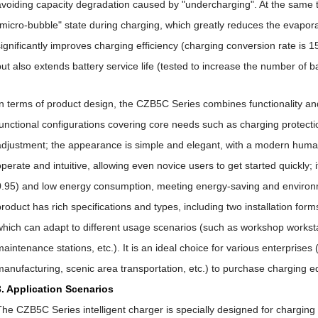
avoiding capacity degradation caused by "undercharging". At the same ti
"micro-bubble" state during charging, which greatly reduces the evaporati
significantly improves charging efficiency (charging conversion rate is 
but also extends battery service life (tested to increase the number of 
In terms of product design, the CZB5C Series combines functionality and
functional configurations covering core needs such as charging protectio
adjustment; the appearance is simple and elegant, with a modern human
operate and intuitive, allowing even novice users to get started quickly; 
0.95) and low energy consumption, meeting energy-saving and environm
product has rich specifications and types, including two installation form
which can adapt to different usage scenarios (such as workshop workst
maintenance stations, etc.). It is an ideal choice for various enterprise
manufacturing, scenic area transportation, etc.) to purchase charging 
3. Application Scenarios
The CZB5C Series intelligent charger is specially designed for charging 