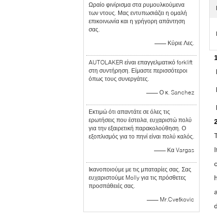
Ωραίο φινίρισμα στα ρυμουλκούμενα
των ντους. Μας εντυπωσιάζει η ομαλή
επικοινωνία και η γρήγορη απάντηση
σας.
—— Κύριε Λες.
AUTOLAKER είναι επαγγελματικό forklift
στη συντήρηση. Είμαστε περισσότεροι
όπως τους συνεργάτες.
—— Ο κ. Sanchez
Εκτιμώ ότι απαντάτε σε όλες τις
ερωτήσεις που έστειλα, ευχαριστώ πολύ
για την εξαιρετική παρακολούθηση. Ο
εξοπλισμός για το πηνί είναι πολύ καλός.
—— Κα Vargas
Ικανοποιούμε με τις μπαταρίες σας. Σας
ευχαριστούμε Molly για τις πρόσθετες
προσπάθειές σας.
—— Mr.Cvetkovic