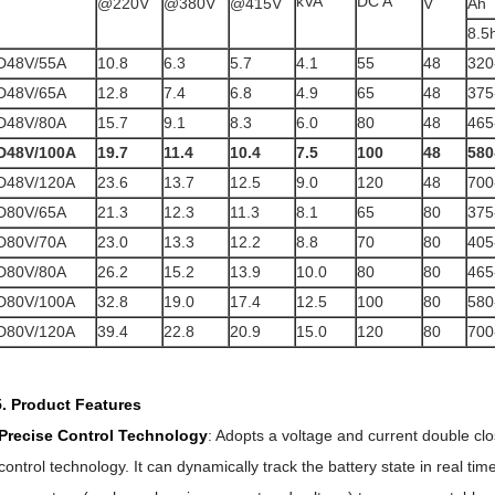
kVA
DC A
@220V
@380V
@415V
V
Ah
8.5
D48V/55A
10.8
6.3
5.7
4.1
55
48
320
D48V/65A
12.8
7.4
6.8
4.9
65
48
375
D48V/80A
15.7
9.1
8.3
6.0
80
48
465
D48V/100A
19.7
11.4
10.4
7.5
100
48
580
D48V/120A
23.6
13.7
12.5
9.0
120
48
700
D80V/65A
21.3
12.3
11.3
8.1
65
80
375
D80V/70A
23.0
13.3
12.2
8.8
70
80
405
D80V/80A
26.2
15.2
13.9
10.0
80
80
465
D80V/100A
32.8
19.0
17.4
12.5
100
80
580
D80V/120A
39.4
22.8
20.9
15.0
120
80
700
5. Product Features
Precise Control Technology
: Adopts a voltage and current double c
control technology. It can dynamically track the battery state in real ti