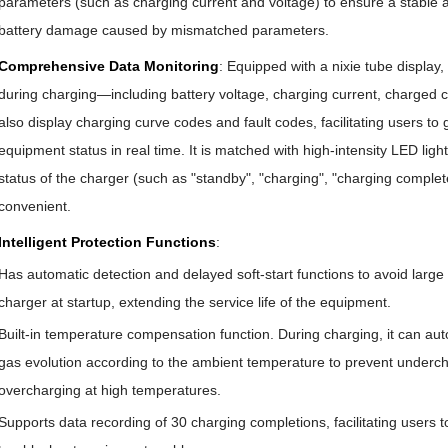
parameters (such as charging current and voltage) to ensure a stable a
battery damage caused by mismatched parameters.
Comprehensive Data Monitoring
: Equipped with a nixie tube display
during charging—including battery voltage, charging current, charged ca
also display charging curve codes and fault codes, facilitating users t
equipment status in real time. It is matched with high-intensity LED lights
status of the charger (such as "standby", "charging", "charging complete
convenient.
Intelligent Protection Functions
:
Has automatic detection and delayed soft-start functions to avoid large
charger at startup, extending the service life of the equipment.
Built-in temperature compensation function. During charging, it can autom
gas evolution according to the ambient temperature to prevent underc
overcharging at high temperatures.
Supports data recording of 30 charging completions, facilitating users t