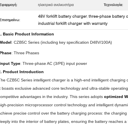
Εφαρμογή:
ηλεκτρικό ανελκυστήρα
Τεχνολογία:
48V forklift battery charger
three-phase battery 
,
Επισημαίνω:
industrial forklift charger with warranty
1. Basic Product Information
Model
: CZB5C Series (including key specification D48V/100A)
Phase
: Three Phases
Input Type
: Three-phase AC (3/PE) input power
2. Product Introduction
The CZB5C Series intelligent charger is a high-end intelligent charging 
It boasts exclusive advanced core technology and ultra-stable operating 
competitive advantages in the industry. This series adopts
optimized W
high-precision microprocessor control technology and intelligent dynam
achieve precise control over the battery charging process: the charging
deeply into the interior of battery plates, ensuring the battery reaches a 