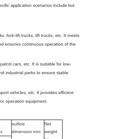
cific application scenarios include but
s, fork-lift trucks, lift trucks, etc. It meets
d ensures continuous operation of the
patrol cars, etc. It is suitable for low-
nd industrial parks to ensure stable
port vehicles, etc. It provides efficient
ric operation equipment.
outline
Net
rs
dimension mm
weight