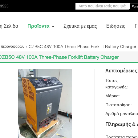
53525
Se
ή Σελίδα
Προϊόντα
Σχετικά με εμάς
Ειδήσεις
Γ
CZB5C 48V 100A Three-Phase Forklift Battery Charger
ς περονοφόρων
CZB5C 48V 100A Three-Phase Forklift Battery Charger
Λεπτομέρειες
Τόπος
καταγωγής:
Μάρκα:
Πιστοποίηση:
Αριθμό μοντέλου
Πληρωμής & 
Ποσότητα παραγ