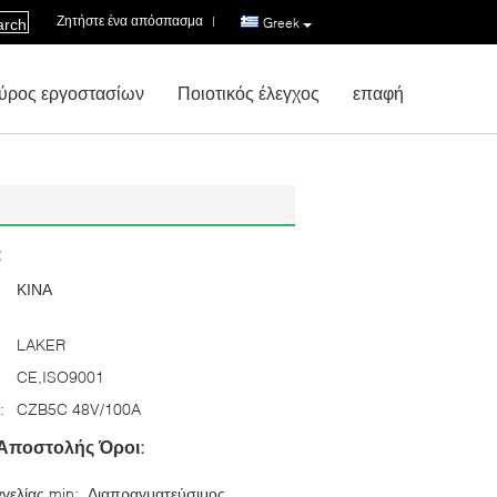
Ζητήστε ένα απόσπασμα
|
Greek
arch
ύρος εργοστασίων
Ποιοτικός έλεγχος
επαφή
:
ΚΙΝΑ
LAKER
CE,ISO9001
:
CZB5C 48V/100A
Αποστολής Όροι:
γελίας min:
Διαπραγματεύσιμος