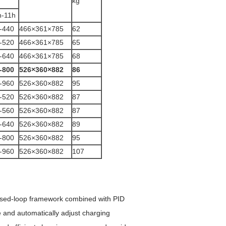
kg
h-11h
-440
466×361×785
62
-520
466×361×785
65
-640
466×361×785
68
-800
526×360×882
86
-960
526×360×882
95
-520
526×360×882
87
-560
526×360×882
87
-640
526×360×882
89
-800
526×360×882
95
-960
526×360×882
107
losed-loop framework combined with PID
me and automatically adjust charging