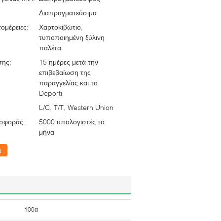
Διαπραγματεύσιμα
ομέρειες:
Χαρτοκιβώτιο,
τυποποιημένη ξύλινη
παλέτα
σης:
15 ημέρες μετά την
επιβεβαίωση της
παραγγελίας και το
Deporti
L/C, T/T, Western Union
σφοράς:
5000 υπολογιστές το
μήνα
α
100α