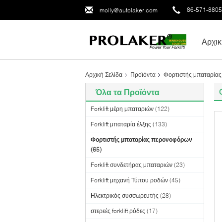
86-571-880
molly@autolaker.com
Αρχικ
Αρχική Σελίδα
Προϊόντα
Φορτιστής μπαταρία
Όλα τα Προϊόντα
Forklift μέρη μπαταριών
(122)
Forklift μπαταρία έλξης
(133)
Φορτιστής μπαταρίας περονοφόρων
(65)
Forklift συνδετήρας μπαταριών
(23)
Forklift μηχανή Τύπου ροδών
(45)
Ηλεκτρικός συσσωρευτής
(28)
στερεές forklift ρόδες
(17)