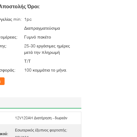
Αποστολής Όροι:
γελίας min:
1pc
Διαπραγματεύσιμα
ομέρειες:
Γυμνό πακέτο
σης:
25-30 εργάσιμες ημέρες
μετά την πληρωμή
Τ/Τ
σφοράς:
100 κομμάτια το μήνα.
α
12V120AH Διατήρηση - δωρεάν
Εσωτερικός έξυπνος φορτιστής:
ικού: