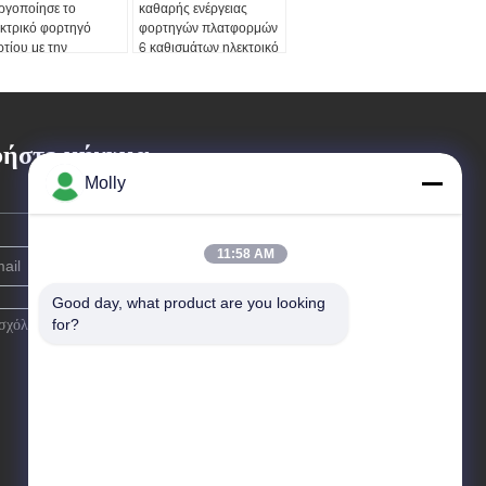
ργοποίησε το
καθαρής ενέργειας
κτρικό φορτηγό
φορτηγών πλατφορμών
τίου με την
6 καθισμάτων ηλεκτρικό
ατφόρμα ικανότητας
ρτωσης 3 τόνου
ήστε μήνυμα
Molly
11:58 AM
Good day, what product are you looking 
for?