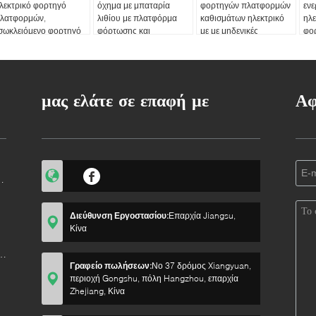
λεκτρικό φορτηγό
όχημα με μπαταρία
φορτηγών πλατφορμών
ενε
λατφορμών,
λιθίου με πλατφόρμα
καθισμάτων ηλεκτρικό
ηλε
σωκλειόμενο φορτηγό
φόρτωσης και
με με μηδενικές
φορ
λατφορμών αμαξιών
αναδιπλούμενο
εκπομπές φιλικό προς
πλ
ρησιμοποιημένο
περιφράγιο
το περιβάλλον
φό
παταρία
μας ελάτε σε επαφή με
Αφ
Διεύθυνση Εργοστασίου:
Επαρχία Jiangsu,
Κίνα
Γραφείο πωλήσεων:
Νο 37 δρόμος Xiangyuan,
περιοχή Gongshu, πόλη Hangzhou, επαρχία
Zhejiang, Κίνα