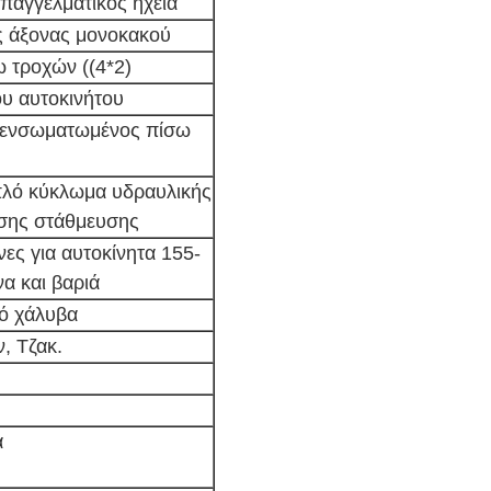
παγγελματικός ηχεία
 άξονας μονοκακού
 τροχών ((4*2)
υ αυτοκινήτου
+ενσωματωμένος πίσω
πλό κύκλωμα υδραυλικής
σης στάθμευσης
ες για αυτοκίνητα 155-
α και βαριά
ό χάλυβα
ν, Τζακ.
ά