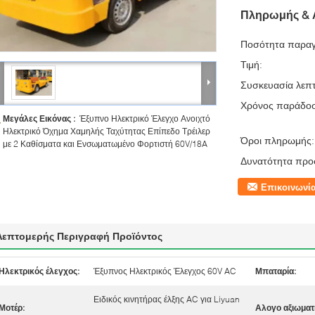
Πληρωμής & 
Ποσότητα παραγ
Τιμή:
Συσκευασία λεπτ
Χρόνος παράδο
Μεγάλες Εικόνας :
Έξυπνο Ηλεκτρικό Έλεγχο Ανοιχτό
Ηλεκτρικό Όχημα Χαμηλής Ταχύτητας Επίπεδο Τρέιλερ
Όροι πληρωμής:
με 2 Καθίσματα και Ενσωματωμένο Φορτιστή 60V/18A
Δυνατότητα προ
Επικοινωνί
Λεπτομερής Περιγραφή Προϊόντος
Ηλεκτρικός έλεγχος:
Έξυπνος Ηλεκτρικός Έλεγχος 60V AC
Μπαταρία:
Ειδικός κινητήρας έλξης AC για Liyuan
Μοτέρ:
Αλογο αξιωματ