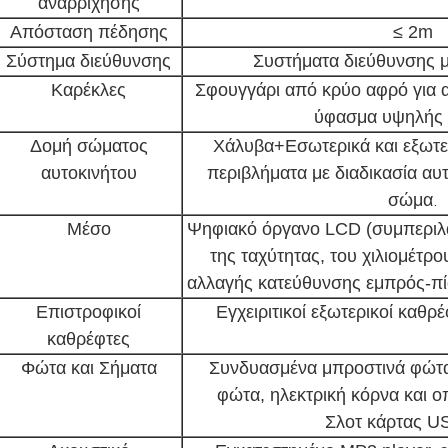
αναρρίχησης
Απόσταση πέδησης
≤ 2m
Σύστημα διεύθυνσης
Συστήματα διεύθυνσης με
Καρέκλες
Σφουγγάρι από κρύο αφρό για 
ύφασμα υψηλής 
Δομή σώματος
Χάλυβα+Εσωτερικά και εξωτ
αυτοκινήτου
περιβλήματα με διαδικασία αυ
σώμα.
Μέσο
Ψηφιακό όργανο LCD (συμπεριλ
της ταχύτητας, του χιλιομέτρ
αλλαγής κατεύθυνσης εμπρός-π
Επιστροφικοί
Εγχειριτικοί εξωτερικοί καθρ
καθρέφτες
Φώτα και Σήματα
Συνδυασμένα μπροστινά φώτ
φώτα, ηλεκτρική κόρνα και ο
Σλοτ κάρτας 