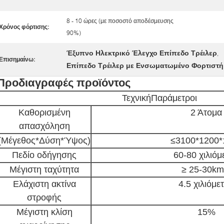
8 - 10 ώρες (με ποσοστό αποδέσμευσης
Χρόνος φόρτισης:
90%)
Έξυπνο Ηλεκτρικό Έλεγχο Επίπεδο Τρέιλερ
,
Επισημαίνω:
Επίπεδο Τρέιλερ με Ενσωματωμένο Φορτιστή
Προδιαγραφές προϊόντος
Τεχνική
Παράμετροι
Καθορισμένη
2 Άτομα
απασχόληση
(Μέγεθος*Δύση*Ύψος)
≤3100*1200*
Πεδίο οδήγησης
60-80 χιλιόμ
Μέγιστη ταχύτητα
≥ 25-30km
Ελάχιστη ακτίνα
4.5 χιλιόμε
στροφής
Μέγιστη κλίση
15%