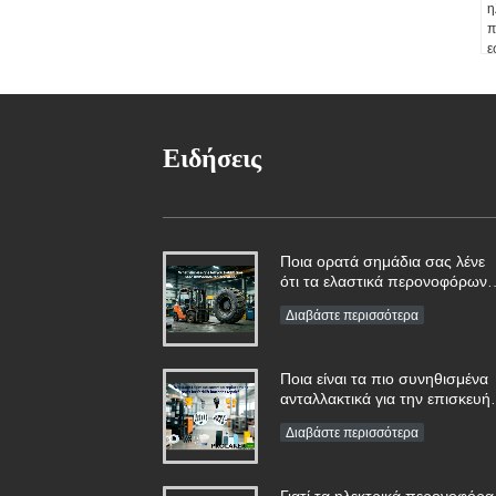
η
π
ε
π
χ
μ
Ειδήσεις
Ποια ορατά σημάδια σας λένε
ότι τα ελαστικά περονοφόρων
ανυψωτικών οχημάτων
Διαβάστε περισσότερα
χρειάζονται άμεση
αντικατάσταση;
Ποια είναι τα πιο συνηθισμένα
ανταλλακτικά για την επισκευή
μπαταριών περονοφόρου
Διαβάστε περισσότερα
ανυψωτικού οχήματος;
Γιατί τα ηλεκτρικά περονοφόρα