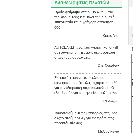
Αναθεωρήσεις πελατών
Ωραίο φινίρισμα στα ρυμουλκούμενα
των ντους. Μας εντυπωσιάζει η ομαλή
επικοινωνία και η γρήγορη απάντηση
σας.
—— Κύριε Λες.
AUTOLAKER είναι επαγγελματικό forklift
στη συντήρηση. Είμαστε περισσότεροι
όπως τους συνεργάτες.
—— Ο κ. Sanchez
Εκτιμώ ότι απαντάτε σε όλες τις
ερωτήσεις που έστειλα, ευχαριστώ πολύ
για την εξαιρετική παρακολούθηση. Ο
εξοπλισμός για το πηνί είναι πολύ καλός.
—— Κα Vargas
Ικανοποιούμε με τις μπαταρίες σας. Σας
ευχαριστούμε Molly για τις πρόσθετες
προσπάθειές σας.
—— Mr.Cvetkovic