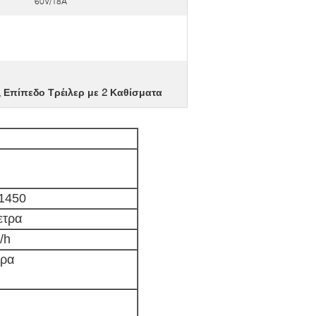
60V/18A
Επίπεδο Τρέιλερ με 2 Καθίσματα
,
1450
ετρα
/h
τρα