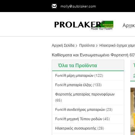
molly@autolaker.com
Αρχικ
Αρχική Σελίδα
Προϊόντα
Ηλεκτρικό όχημα χαμ
Καθίσματα και Ενσωματωμένο Φορτιστή 60
Όλα τα Προϊόντα
Forklift μέρη μπαταριών
(122)
Forklift μπαταρία έλξης
(133)
Φορτιστής μπαταρίας περονοφόρων
(65)
Forklift συνδετήρας μπαταριών
(23)
Forklift μηχανή Τύπου ροδών
(45)
Ηλεκτρικός συσσωρευτής
(28)