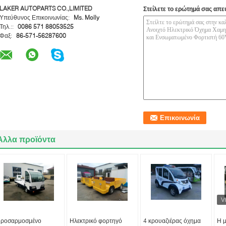
LAKER AUTOPARTS CO.,LIMITED
Στείλετε το ερώτημά σας απε
Υπεύθυνος Επικοινωνίας:
Ms. Molly
Τηλ.::
0086 571 88053525
Φαξ:
86-571-56287600
Άλλα προϊόντα
ροσαρμοσμένο
Ηλεκτρικό φορτηγό
4 κρουαζιέρας όχημα
Η 