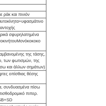
 ράκ και πινιόν
αυτοκίνητα+υφασμάτινο
αντοχής
ερικά σφυρηλατημένα
Μονόκοκοκο
τοκινήτου
αμβανομένης της τάσης,
ου, των φωτισμών, της
ίσω και άλλων σημάτων)
έφτες οπίσθιας θέσης
α, συνδυασμένα πίσω
πισθοδρομικό πιπερ.
USB+SD