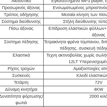
Ακουστικό
Εγκατεστημένο MP3 player, ε
Προσωρινός άξονας
Ενσωματωμένος μπροστινός
Τρόπος οδήγησης
Μεσαία κίνηση των πίσω
Σύστημα διεύθυνσης
Στήλη διεύθυνσης τύπο
Πίσω άξονας
Επίδρυση ελαστικών φύλλων
άξονας
Σύστημα πέδησης
Τετρακίνητα φρένα τύμπανου, δι
πέδησης, συσκευή πέδη
Ελαστικά
Τεχνη ακτινοβολίας χωρίς σωλήν
12LT Υπερενισχυμέν
Ρίχτες τροχών
Αμαξοστοιχίες απ
Συσκευές
Κλειδί ελαστικώ
Τετάρτη
72V
Δύναμη κινητήρα
4KW
Δυνατότητα φόρτωσης/
2000 κιλ
φωτιά