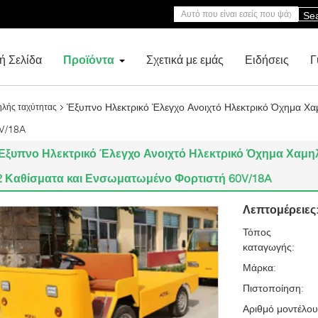
Se
ή Σελίδα
Προϊόντα
Σχετικά με εμάς
Ειδήσεις
Γ
Έξυπνο Ηλεκτρικό Έλεγχο Ανοιχτό Ηλεκτρικό Όχημα Χα
ηλής ταχύτητας
V/18A
Έξυπνο Ηλεκτρικό Έλεγχο Ανοιχτό Ηλεκτρικό Όχημα Χαμηλ
2 Καθίσματα και Ενσωματωμένο Φορτιστή 60V/18A
Λεπτομέρειες
Τόπος
καταγωγής:
Μάρκα:
Πιστοποίηση:
Αριθμό μοντέλου