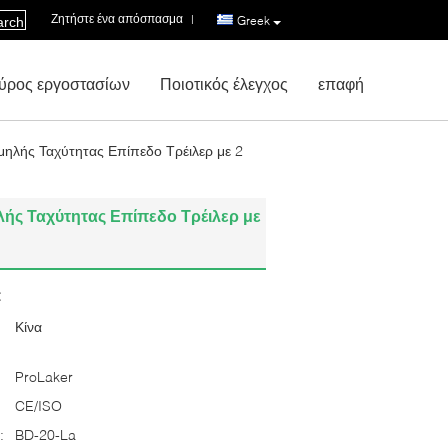
Ζητήστε ένα απόσπασμα
|
Greek
arch
ύρος εργοστασίων
Ποιοτικός έλεγχος
επαφή
μηλής Ταχύτητας Επίπεδο Τρέιλερ με 2
ής Ταχύτητας Επίπεδο Τρέιλερ με
:
Κίνα
ProLaker
CE/ISO
:
BD-20-La