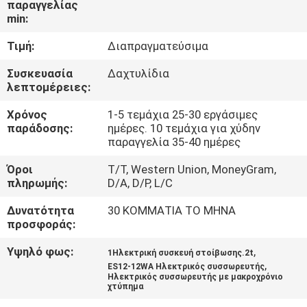
παραγγελίας
min:
ΠΟΙΟΤΙΚΌΣ
Τιμή:
Διαπραγματεύσιμα
ΈΛΕΓΧΟΣ
Συσκευασία
Δαχτυλίδια
λεπτομέρειες:
ΕΠΑΦΉ
Χρόνος
1-5 τεμάχια 25-30 εργάσιμες
παράδοσης:
ημέρες. 10 τεμάχια για χύδην
ΝΈΑ
παραγγελία 35-40 ημέρες
Όροι
T/T, Western Union, MoneyGram,
πληρωμής:
D/A, D/P, L/C
SITEMAP
Δυνατότητα
30 ΚΟΜΜΑΤΙΑ ΤΟ ΜΗΝΑ
προσφοράς:
ΠΟΛΙΤΙΚΉ
ΑΠΟΡΡΉΤΟΥ
Υψηλό φως:
,
1Ηλεκτρική συσκευή στοίβωσης.2t
,
ES12-12WA Ηλεκτρικός συσσωρευτής
Ηλεκτρικός συσσωρευτής με μακροχρόνιο
χτύπημα