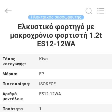
2026
LAKER
AUTOPARTS
CO.,LIMITED.
All
Ηλεκτρικός συσσωρευτής
Rights
Reserved.
Ελκυστικό φορτηγό με
ΑΡΧΙΚΉ
μακροχρόνιο φορτιστή 1.2t
ΣΕΛΊΔΑ
ES12-12WA
ΠΡΟΪΌΝΤΑ
Τόπος
Κίνα
καταγωγής:
ΣΧΕΤΙΚΆ
ΜΕ
Μάρκα:
EP
ΕΜΆΣ
Πιστοποίηση:
ISO&ECE
Αριθμό
ES12-12WA
ΓΎΡΟΣ
μοντέλου:
ΕΡΓΟΣΤΑΣΊΩΝ
Ποσότητα
1