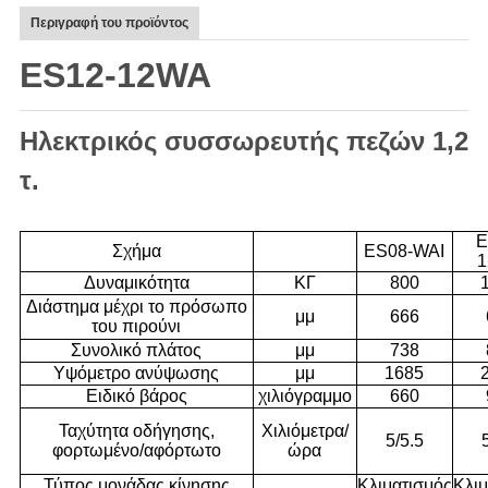
Περιγραφή του προϊόντος
ES12-12WA
Ηλεκτρικός συσσωρευτής πεζών 1,2
τ.
E
Σχήμα
ES08-WAI
Δυναμικότητα
ΚΓ
800
Διάστημα μέχρι το πρόσωπο
μμ
666
του πιρούνι
Συνολικό πλάτος
μμ
738
Υψόμετρο ανύψωσης
μμ
1685
Ειδικό βάρος
χιλιόγραμμο
660
Ταχύτητα οδήγησης,
Χιλιόμετρα/
5/5.5
φορτωμένο/αφόρτωτο
ώρα
Τύπος μονάδας κίνησης
Κλιματισμός
Κλιμ