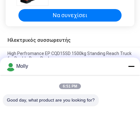
Να συνεχίσει
Ηλεκτρικός συσσωρευτής
High Perfromance EP CQD15SD 1500kg Standing Reach Truck
for Double Deep Racks
Molly
EP RSL16 PRO 1600kg Αναδιπλούμενος στοίβαξης λιθίου για
στενούς διαδρόμους αποθήκης
6:51 PM
Ελκτρικός συσσωρευτής αποθήκευσης βαρέος φορτίου 1,2
τόνων με ελεγκτή εναλλασσόμενου ρεύματος ES12-25WA
Good day, what product are you looking for?
Λαϊκή κατηγορία
Όλα
Forklift Μέρη 
Forklift Μπαταρία 
Μπαταριών
Έλξης