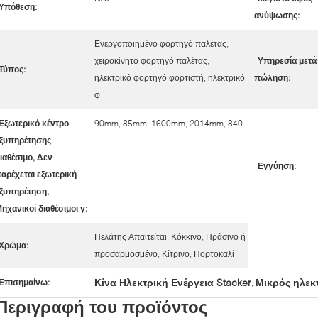
Υπόθεση:
ανύψωσης:
Ενεργοποιημένο φορτηγό παλέτας,
χειροκίνητο φορτηγό παλέτας,
Υπηρεσία μετά
Τύπος:
ηλεκτρικό φορτηγό φορτιστή, ηλεκτρικό
πώληση:
φ
Εξωτερικό κέντρο
90mm, 85mm, 1600mm, 2014mm, 840
ξυπηρέτησης
ιαθέσιμο, Δεν
Εγγύηση:
αρέχεται εξωτερική
ξυπηρέτηση,
ηχανικοί διαθέσιμοι γ:
Πελάτης Απαιτείται, Κόκκινο, Πράσινο ή
Χρώμα:
προσαρμοσμένο, Κίτρινο, Πορτοκαλί
Κίνα Ηλεκτρική Ενέργεια Stacker
Μικρός ηλεκ
Επισημαίνω:
,
Περιγραφή του προϊόντος