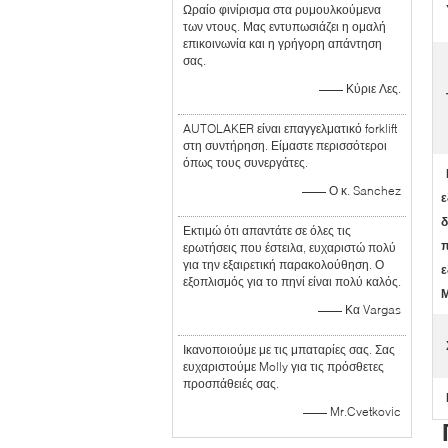
Ωραίο φινίρισμα στα ρυμουλκούμενα
των ντους. Μας εντυπωσιάζει η ομαλή
επικοινωνία και η γρήγορη απάντηση
σας.
—— Κύριε Λες.
AUTOLAKER είναι επαγγελματικό forklift
στη συντήρηση. Είμαστε περισσότεροι
όπως τους συνεργάτες.
—— Ο κ. Sanchez
ε
δ
Εκτιμώ ότι απαντάτε σε όλες τις
π
ερωτήσεις που έστειλα, ευχαριστώ πολύ
για την εξαιρετική παρακολούθηση. Ο
ε
εξοπλισμός για το πηνί είναι πολύ καλός.
Μ
—— Κα Vargas
Ικανοποιούμε με τις μπαταρίες σας. Σας
ευχαριστούμε Molly για τις πρόσθετες
προσπάθειές σας.
—— Mr.Cvetkovic