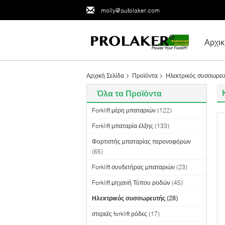
molly@autolaker.com
Αρχικ
Αρχική Σελίδα
Προϊόντα
Ηλεκτρικός συσσωρε
Όλα τα Προϊόντα
Forklift μέρη μπαταριών
(122)
Forklift μπαταρία έλξης
(133)
Φορτιστής μπαταρίας περονοφόρων
(65)
Forklift συνδετήρας μπαταριών
(23)
Forklift μηχανή Τύπου ροδών
(45)
Ηλεκτρικός συσσωρευτής
(28)
στερεές forklift ρόδες
(17)