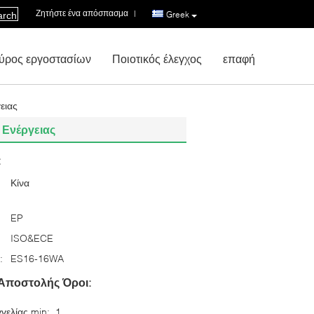
Ζητήστε ένα απόσπασμα
|
Greek
arch
ύρος εργοστασίων
Ποιοτικός έλεγχος
επαφή
ειας
 Ενέργειας
:
Κίνα
EP
ISO&ECE
:
ES16-16WA
Αποστολής Όροι:
γελίας min:
1