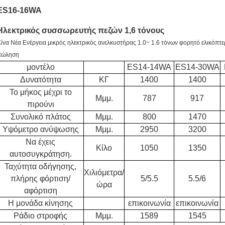
ES16-16WA
Ηλεκτρικός συσσωρευτής πεζών 1,6 τόνους
ίνα Νέα Ενέργεια μικρός ηλεκτρικός ανελκυστήρας 1.0~ 1.6 τόνων φορητό ελικόπτερ
πώληση
μοντέλο
ES14-14WA
ES14-30WA
Δυνατότητα
ΚΓ
1400
1400
Το μήκος μέχρι το
Μμμ.
787
917
πιρούνι
Συνολικό πλάτος
Μμμ.
800
1470
Υψόμετρο ανύψωσης
Μμμ.
2950
3200
Να έχεις
Κίλο
1050
1350
αυτοσυγκράτηση.
Ταχύτητα οδήγησης,
Χιλιόμετρα/
πλήρης φόρτιση/
5/5.5
5.5/6
ώρα
αφόρτιση
Η μονάδα κίνησης
επικοινωνία
επικοινωνία
Ράδιο στροφής
Μμμ.
1589
1545