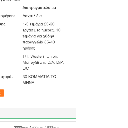
Διαπραγματεύσιμα
ομέρειες:
Δαχτυλίδια
σης:
1-5 τεμάχια 25-30
εργάσιμες ημέρες. 10
τεμάχια για χύδην
παραγγελία 35-40
ημέρες
T/T, Western Union,
MoneyGram, D/A, D/P,
L/C
σφοράς:
30 ΚΟΜΜΑΤΙΑ ΤΟ
ΜΗΝΑ
α
3000mm, 4500mm, 1600mm,