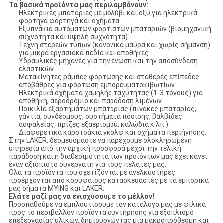
Τα βασικά προϊόντα μας περιλαμβάνουν:
Ηλεκτρικές μπαταρίες με μολύβι και οξύ για ηλεκτρικά
φορτηγά φορτηγά και οχήματα.
Εξυπνάκια αυτόματων φορτιστών μπαταριών (βιομηχανική
συχνότητα και υψηλή συχνότητα).
Τεχνη στερεών τύπων (κανονικά μαύρα και χωρίς σήμανση)
για μικρά εργασιακά πεδία και αποθήκες.
Υδραυλικές μηχανές για την ένωση και την αποσύνδεση
ελαστικών.
Μετακίνητες ράμπες φόρτωσης και σταθερές επίπεδες
αποβάθρες για φόρτωση εμπορευματοκιβωτίων.
Ηλεκτρικά οχήματα χαμηλής ταχύτητας (1-3 τόνους) για
αποθήκη, αεροδρόμιο και παράδοση λιμένων.
Ποικιλία εξαρτημάτων μπαταρίας (πίνακες μπαταρίας,
γάντια, συνδέσμους, συστήματα πόσισης, βαλβίδες
ασφαλείας, πρίζες εξαερισμού, καλώδια κ.λπ.).
Διαφορετικά καροτσάκια γκολφ και οχήματα περιήγησης.
Στην LAKER, δεσμευόμαστε να παρέχουμε ολοκληρωμένη
υπηρεσία από την αρχική προσφορά μέχρι την τελική
παράδοση.και η διαθεσιμότητα των προϊόντων μας έχει κάνει
έναν αξιόπιστο συνεργάτη για τους πελάτες μας.
Όλα τα προϊόντα που σχετίζονται με ανελκυστήρες
προέρχονται από κορυφαίους κατασκευαστές με τα εμπορικά
μας σήματα MYING και LAKER.
Ελάτε μαζί μας να ενισχύσουμε το μέλλον!
Προσπαθούμε να εμπλουτίσουμε τον κατάλογο μας με φιλικά
προς το περιβάλλον προϊόντα συντήρησης για εξοπλισμό
επεξεργασίας υλικών.,δημιουργώντας μια μακροπρόθεσμη και