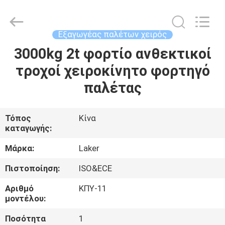
2026
LAKER
AUTOPARTS
CO.,LIMITED.
All
Εξαγωγέας παλέτων χειρός
Rights
Reserved.
3000kg 2t φορτίο ανθεκτικοί
ΑΡΧΙΚΉ
τροχοί χειροκίνητο φορτηγό
ΣΕΛΊΔΑ
παλέτας
ΠΡΟΪΌΝΤΑ
Τόπος
Κίνα
καταγωγής:
ΣΧΕΤΙΚΆ
ΜΕ
Μάρκα:
Laker
ΕΜΆΣ
Πιστοποίηση:
ISO&ECE
Αριθμό
ΚΠΥ-11
ΓΎΡΟΣ
μοντέλου:
ΕΡΓΟΣΤΑΣΊΩΝ
Ποσότητα
1