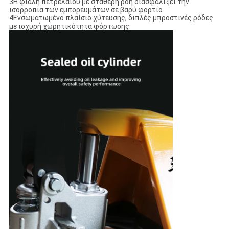
3Η φιάλη πετρελαίου με σταθερή ροή διασφαλίζει την
ισορροπία των εμπορευμάτων σε βαρύ φορτίο.
4Ενσωματωμένο πλαίσιο χύτευσης, διπλές μπροστινές ρόδες
με ισχυρή χωρητικότητα φόρτωσης.