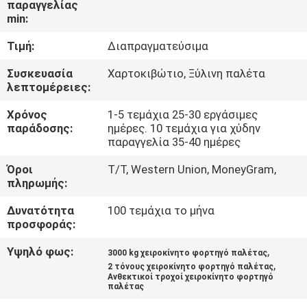
παραγγελίας
min:
ΠΟΙΟΤΙΚΌΣ
Τιμή:
Διαπραγματεύσιμα
ΈΛΕΓΧΟΣ
Συσκευασία
Χαρτοκιβώτιο, Ξύλινη παλέτα
λεπτομέρειες:
ΕΠΑΦΉ
Χρόνος
1-5 τεμάχια 25-30 εργάσιμες
παράδοσης:
ημέρες. 10 τεμάχια για χύδην
ΝΈΑ
παραγγελία 35-40 ημέρες
Όροι
Τ/Τ, Western Union, MoneyGram,
πληρωμής:
SITEMAP
Δυνατότητα
100 τεμάχια το μήνα
προσφοράς:
ΠΟΛΙΤΙΚΉ
ΑΠΟΡΡΉΤΟΥ
Υψηλό φως:
,
3000 kg χειροκίνητο φορτηγό παλέτας
,
2 τόνους χειροκίνητο φορτηγό παλέτας
Ανθεκτικοί τροχοί χειροκίνητο φορτηγό
παλέτας