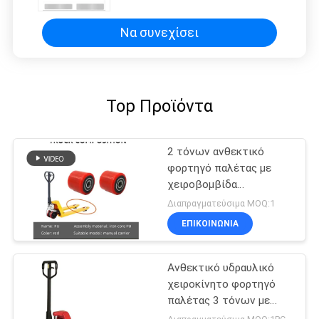
Να συνεχίσει
Top Προϊόντα
2 τόνων ανθεκτικό
φορτηγό παλέτας με
χειροβομβίδα
Πολυδιάστατο
Διαπραγματεύσιμα MOQ:1
ΕΠΙΚΟΙΝΩΝΙΑ
Ανθεκτικό υδραυλικό
χειροκίνητο φορτηγό
παλέτας 3 τόνων με
τροχό νάιλον