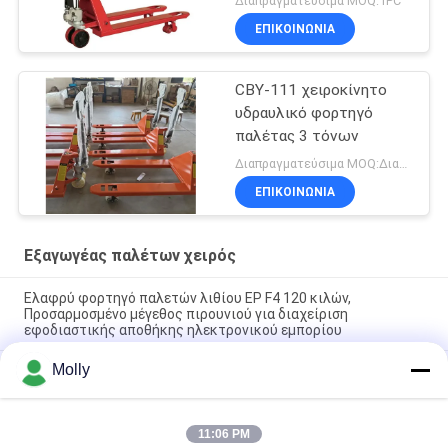
Διαπραγματεύσιμα MOQ:1PC
ΕΠΙΚΟΙΝΩΝΙΑ
CBY-111 χειροκίνητο
υδραυλικό φορτηγό
παλέτας 3 τόνων
Διαπραγματεύσιμα MOQ:Διαπραγματεύσιμος
ΕΠΙΚΟΙΝΩΝΙΑ
Εξαγωγέας παλέτων χειρός
Ελαφρύ φορτηγό παλετών λιθίου EP F4 120 κιλών,
Προσαρμοσμένο μέγεθος πιρουνιού για διαχείριση
εφοδιαστικής αποθήκης ηλεκτρονικού εμπορίου
Molly
Υδραυλική συσκευή βαρέων επιβαρύνσεων CBY‐11 για
αποθήκες
CBY-5N 5 τόνων βαρύ φορτηγό χειροκίνητων παλέτων με
11:06 PM
χωρητικότητα 5000KG και τροχούς νάιλον από υψηλής