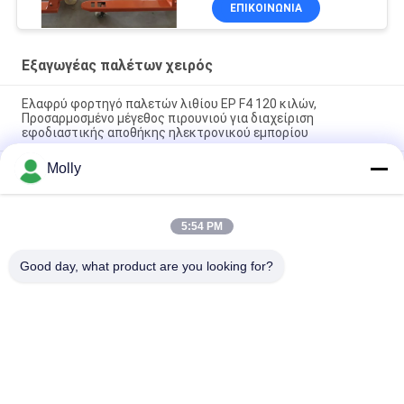
ΕΠΙΚΟΙΝΩΝΙΑ
Εξαγωγέας παλέτων χειρός
Ελαφρύ φορτηγό παλετών λιθίου EP F4 120 κιλών,
Προσαρμοσμένο μέγεθος πιρουνιού για διαχείριση
εφοδιαστικής αποθήκης ηλεκτρονικού εμπορίου
Molly
Υδραυλική συσκευή βαρέων επιβαρύνσεων CBY‐11 για
αποθήκες
CBY-5N 5 τόνων βαρύ φορτηγό χειροκίνητων παλέτων με
5:54 PM
χωρητικότητα 5000KG και τροχούς νάιλον από υψηλής
αντοχής χάλυβα
Good day, what product are you looking for?
Λαϊκή κατηγορία
Όλα
Forklift Μέρη 
Forklift Μπαταρία 
Μπαταριών
Έλξης