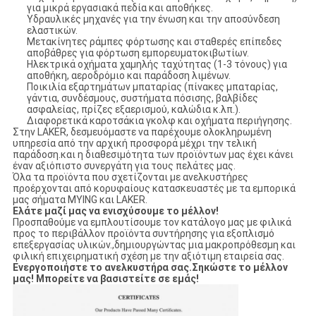
για μικρά εργασιακά πεδία και αποθήκες.
Υδραυλικές μηχανές για την ένωση και την αποσύνδεση
ελαστικών.
Μετακίνητες ράμπες φόρτωσης και σταθερές επίπεδες
αποβάθρες για φόρτωση εμπορευματοκιβωτίων.
Ηλεκτρικά οχήματα χαμηλής ταχύτητας (1-3 τόνους) για
αποθήκη, αεροδρόμιο και παράδοση λιμένων.
Ποικιλία εξαρτημάτων μπαταρίας (πίνακες μπαταρίας,
γάντια, συνδέσμους, συστήματα πόσισης, βαλβίδες
ασφαλείας, πρίζες εξαερισμού, καλώδια κ.λπ.).
Διαφορετικά καροτσάκια γκολφ και οχήματα περιήγησης.
Στην LAKER, δεσμευόμαστε να παρέχουμε ολοκληρωμένη
υπηρεσία από την αρχική προσφορά μέχρι την τελική
παράδοση.και η διαθεσιμότητα των προϊόντων μας έχει κάνει
έναν αξιόπιστο συνεργάτη για τους πελάτες μας.
Όλα τα προϊόντα που σχετίζονται με ανελκυστήρες
προέρχονται από κορυφαίους κατασκευαστές με τα εμπορικά
μας σήματα MYING και LAKER.
Ελάτε μαζί μας να ενισχύσουμε το μέλλον!
Προσπαθούμε να εμπλουτίσουμε τον κατάλογο μας με φιλικά
προς το περιβάλλον προϊόντα συντήρησης για εξοπλισμό
επεξεργασίας υλικών.,δημιουργώντας μια μακροπρόθεσμη και
φιλική επιχειρηματική σχέση με την αξιότιμη εταιρεία σας.
Ενεργοποιήστε το ανελκυστήρα σας.
Σηκώστε το μέλλον
μας! Μπορείτε να βασιστείτε σε εμάς!