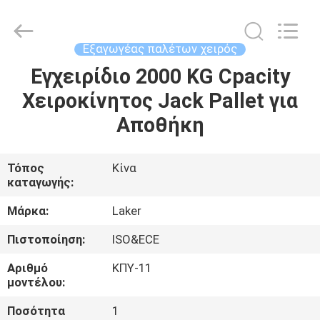
2026
LAKER
AUTOPARTS
CO.,LIMITED.
All
Εξαγωγέας παλέτων χειρός
Rights
Reserved.
Εγχειρίδιο 2000 KG Cpacity
ΑΡΧΙΚΉ
Χειροκίνητος Jack Pallet για
ΣΕΛΊΔΑ
Αποθήκη
ΠΡΟΪΌΝΤΑ
Τόπος
Κίνα
καταγωγής:
ΣΧΕΤΙΚΆ
ΜΕ
Μάρκα:
Laker
ΕΜΆΣ
Πιστοποίηση:
ISO&ECE
Αριθμό
ΚΠΥ-11
ΓΎΡΟΣ
μοντέλου:
ΕΡΓΟΣΤΑΣΊΩΝ
Ποσότητα
1