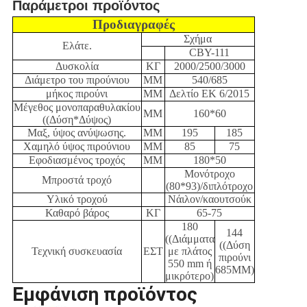
Παράμετροι προϊόντος
Προδιαγραφές
Σχήμα
Ελάτε.
CBY-111
Δυσκολία
ΚΓ
2000/2500/3000
Διάμετρο του πιρούνιου
ΜΜ
540/685
μήκος πιρούνι
ΜΜ
Δελτίο ΕΚ 6/2015
Μέγεθος μονοπαραθυλακίου
ΜΜ
160*60
((Δύση*Δύψος)
Μαξ, ύψος ανύψωσης.
ΜΜ
195
185
Χαμηλό ύψος πιρούνιου
ΜΜ
85
75
Εφοδιασμένος τροχός
ΜΜ
180*50
Μονότροχο
Μπροστά τροχό
(80*93)/διπλότροχο
Υλικό τροχού
Νάιλον/καουτσούκ
Καθαρό βάρος
ΚΓ
65-75
180
144
((Διάμματα
((Δύση
Τεχνική συσκευασία
ΕΣΤ
με πλάτος
πιρούνι
550 mm ή
685MM)
μικρότερο)
Εμφάνιση προϊόντος