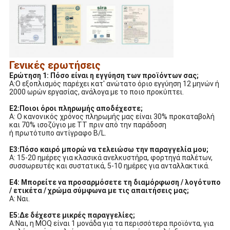
Γενικές ερωτήσεις
Ερώτηση 1: Πόσο είναι η εγγύηση των προϊόντων σας;
Α:Ο εξοπλισμός παρέχει κατ' ανώτατο όριο εγγύηση 12 μηνών ή
2000 ωρών εργασίας, ανάλογα με το ποιο προκύπτει.
Ε2:Ποιοι όροι πληρωμής αποδέχεστε;
Α: Ο κανονικός χρόνος πληρωμής μας είναι 30% προκαταβολή
και 70% ισοζύγιο με TT πριν από την παράδοση
ή πρωτότυπο αντίγραφο B/L.
Ε3:Πόσο καιρό μπορώ να τελειώσω την παραγγελία μου;
Α: 15-20 ημέρες για κλασικά ανελκυστήρα, φορτηγά παλέτων,
συσσωρευτές και συστατικά, 5-10 ημέρες για ανταλλακτικά.
Ε4: Μπορείτε να προσαρμόσετε τη διαμόρφωση / λογότυπο
/ ετικέτα / χρώμα σύμφωνα με τις απαιτήσεις μας;
Α: Ναι.
Ε5:Δε δέχεστε μικρές παραγγελίες;
Α:Ναι, η MOQ είναι 1 μονάδα για τα περισσότερα προϊόντα, για