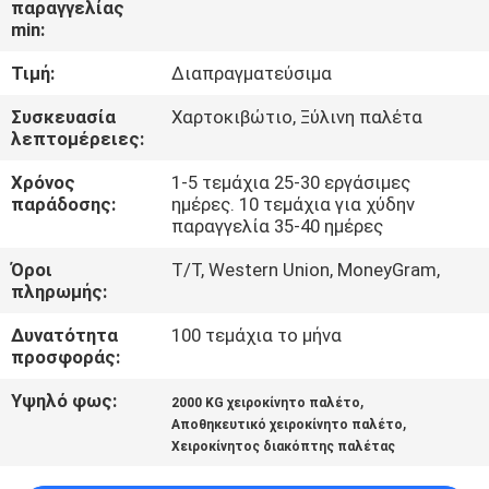
παραγγελίας
min:
ΠΟΙΟΤΙΚΌΣ
Τιμή:
Διαπραγματεύσιμα
ΈΛΕΓΧΟΣ
Συσκευασία
Χαρτοκιβώτιο, Ξύλινη παλέτα
λεπτομέρειες:
ΕΠΑΦΉ
Χρόνος
1-5 τεμάχια 25-30 εργάσιμες
παράδοσης:
ημέρες. 10 τεμάχια για χύδην
ΝΈΑ
παραγγελία 35-40 ημέρες
Όροι
Τ/Τ, Western Union, MoneyGram,
πληρωμής:
SITEMAP
Δυνατότητα
100 τεμάχια το μήνα
προσφοράς:
ΠΟΛΙΤΙΚΉ
ΑΠΟΡΡΉΤΟΥ
Υψηλό φως:
,
2000 KG χειροκίνητο παλέτο
,
Αποθηκευτικό χειροκίνητο παλέτο
Χειροκίνητος διακόπτης παλέτας