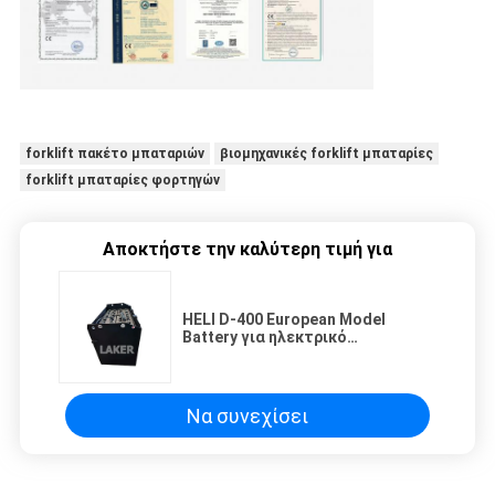
forklift πακέτο μπαταριών
βιομηχανικές forklift μπαταρίες
forklift μπαταρίες φορτηγών
Αποκτήστε την καλύτερη τιμή για
HELI D-400 European Model
Battery για ηλεκτρικό
ρυμουλκούμενο, 48V 400Ah
μπαταρία για ηλεκτρικό
ρυμουλκούμενο φορτηγό
χονδρικού
Να συνεχίσει