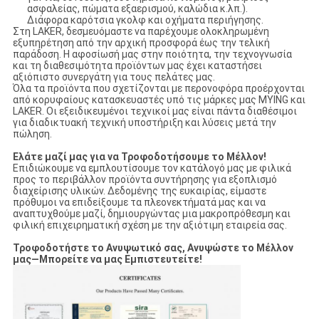
ασφαλείας, πώματα εξαερισμού, καλώδια κ.λπ.).
Διάφορα καρότσια γκολφ και οχήματα περιήγησης.
Στη LAKER, δεσμευόμαστε να παρέχουμε ολοκληρωμένη
εξυπηρέτηση από την αρχική προσφορά έως την τελική
παράδοση. Η αφοσίωσή μας στην ποιότητα, την τεχνογνωσία
και τη διαθεσιμότητα προϊόντων μας έχει καταστήσει
αξιόπιστο συνεργάτη για τους πελάτες μας.
Όλα τα προϊόντα που σχετίζονται με περονοφόρα προέρχονται
από κορυφαίους κατασκευαστές υπό τις μάρκες μας MYING και
LAKER. Οι εξειδικευμένοι τεχνικοί μας είναι πάντα διαθέσιμοι
για διαδικτυακή τεχνική υποστήριξη και λύσεις μετά την
πώληση.
Ελάτε μαζί μας για να Τροφοδοτήσουμε το Μέλλον!
Επιδιώκουμε να εμπλουτίσουμε τον κατάλογό μας με φιλικά
προς το περιβάλλον προϊόντα συντήρησης για εξοπλισμό
διαχείρισης υλικών. Δεδομένης της ευκαιρίας, είμαστε
πρόθυμοι να επιδείξουμε τα πλεονεκτήματά μας και να
αναπτυχθούμε μαζί, δημιουργώντας μια μακροπρόθεσμη και
φιλική επιχειρηματική σχέση με την αξιότιμη εταιρεία σας.
Τροφοδοτήστε το Ανυψωτικό σας,
Ανυψώστε το Μέλλον
μας—Μπορείτε να μας Εμπιστευτείτε!