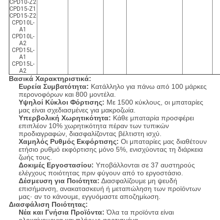
CPD10-Z2
CPD15-Z1
CPD15-Z2
CPD10L-
A1
CPD10L-
A2
CPD15L-
A1
CPD15L-
A2
Βασικά Χαρακτηριστικά:
Ευρεία Συμβατότητα:
Κατάλληλο για πάνω από 100 μάρκες
περονοφόρων και 800 μοντέλα.
Υψηλοί Κύκλοι Φόρτισης:
Με 1500 κύκλους, οι μπαταρίες
μας είναι σχεδιασμένες για μακροζωία.
Υπερβολική Χωρητικότητα:
Κάθε μπαταρία προσφέρει
επιπλέον 10% χωρητικότητα πέραν των τυπικών
προδιαγραφών, διασφαλίζοντας βέλτιστη ισχύ.
Χαμηλός Ρυθμός Εκφόρτισης:
Οι μπαταρίες μας διαθέτουν
ετήσιο ρυθμό εκφόρτισης μόνο 5%, ενισχύοντας τη διάρκεια
ζωής τους.
Δοκιμές Εργοστασίου:
Υποβάλλονται σε 37 αυστηρούς
ελέγχους ποιότητας πριν φύγουν από το εργοστάσιο.
Δέσμευση για Ποιότητα:
Διασφαλίζουμε μη ψευδή
επισήμανση, ανακατασκευή ή μεταπώληση των προϊόντων
μας· αν το κάνουμε, εγγυόμαστε αποζημίωση.
Διασφάλιση Ποιότητας:
Νέα και Γνήσια Προϊόντα:
Όλα τα προϊόντα είναι