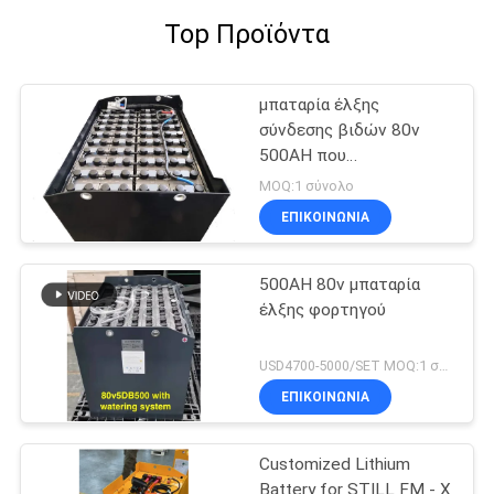
Top Προϊόντα
μπαταρία έλξης
σύνδεσης βιδών 80v
500AH που
προσαρμόζεται για
MOQ:1 σύνολο
Forklift MHE
ΕΠΙΚΟΙΝΩΝΙΑ
500AH 80v μπαταρία
έλξης φορτηγού
USD4700-5000/SET MOQ:1 σύνολο
ΕΠΙΚΟΙΝΩΝΙΑ
Customized Lithium
Battery for STILL FM - X