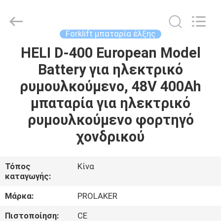
2026
LAKER
AUTOPARTS
CO.,LIMITED.
All
Forklift μπαταρία έλξης
Rights
Reserved.
HELI D-400 European Model
ΑΡΧΙΚΉ
Battery για ηλεκτρικό
ΣΕΛΊΔΑ
ρυμουλκούμενο, 48V 400Ah
ΠΡΟΪΌΝΤΑ
μπαταρία για ηλεκτρικό
ρυμουλκούμενο φορτηγό
ΣΧΕΤΙΚΆ
χονδρικού
ΜΕ
ΕΜΆΣ
Τόπος
Κίνα
καταγωγής:
ΓΎΡΟΣ
Μάρκα:
PROLAKER
ΕΡΓΟΣΤΑΣΊΩΝ
Πιστοποίηση:
CE