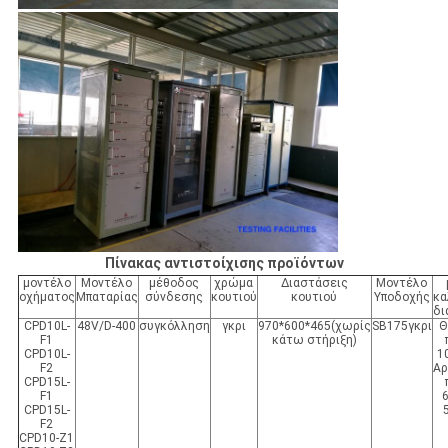
Πίνακας αντιστοίχισης προϊόντων
μοντέλο
Μοντέλο
μέθοδος
χρώμα
Διαστάσεις
Μοντέλο
οχήματος
Μπαταρίας
σύνδεσης
κουτιού
κουτιού
Υποδοχής
κα
δι
CPD10L-
48V/D-400
συγκόλληση
γκρι
970*600*465(χωρίς
SB175γκρι
Θ
F1
κάτω στήριξη)
CPD10L-
1
F2
Αρ
CPD15L-
F1
CPD15L-
F2
CPD10-Z1