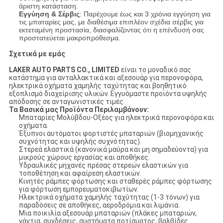
άριστη κατάσταση.
Εγγύηση & Σέρβις
: Παρέχουμε έως και 3 χρόνια εγγύηση για
τις μπαταρίες μας, με διαθέσιμα επιπλέον σχέδια σέρβις για
εκτεταμένη προστασία, διασφαλίζοντας ότι η επένδυσή σας
προστατεύεται μακροπρόθεσμα.
Σχετικά με εμάς
LAKER AUTO PARTS CO., LIMITED
είναι το μοναδικό σας
κατάστημα για ανταλλακτικά και αξεσουάρ για περονοφόρα,
ηλεκτρικά οχήματα χαμηλής ταχύτητας και βοηθητικό
εξοπλισμό διαχείρισης υλικών. Εγγυόμαστε προϊόντα υψηλής
απόδοσης σε ανταγωνιστικές τιμές.
Τα Βασικά μας Προϊόντα Περιλαμβάνουν:
Μπαταρίες Μολύβδου-Οξέος για ηλεκτρικά περονοφόρα και
οχήματα.
Έξυπνοι αυτόματοι φορτιστές μπαταριών (βιομηχανικής
συχνότητας και υψηλής συχνότητας).
Στερεά ελαστικά (κανονικά μαύρα και μη σημαδεύοντα) για
μικρούς χώρους εργασίας και αποθήκες.
Υδραυλικές μηχανές πρέσας στερεών ελαστικών για
τοποθέτηση και αφαίρεση ελαστικών.
Κινητές ράμπες φόρτωσης και σταθερές ράμπες φόρτωσης
για φόρτωση εμπορευματοκιβωτίων.
Ηλεκτρικά οχήματα χαμηλής ταχύτητας (1-3 τόνων) για
παραδόσεις σε αποθήκες, αεροδρόμια και λιμάνια.
Μια ποικιλία αξεσουάρ μπαταριών (πλάκες μπαταριών,
γάντια, συνδέσεις, συστήματα ποτίσματος, βαλβίδες