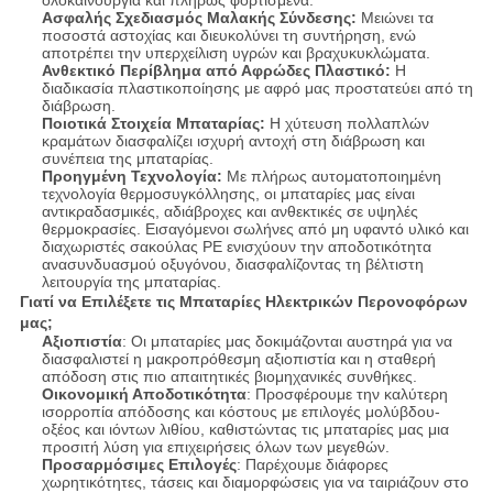
ολοκαίνουργια και πλήρως φορτισμένα.
Ασφαλής Σχεδιασμός Μαλακής Σύνδεσης:
Μειώνει τα
ποσοστά αστοχίας και διευκολύνει τη συντήρηση, ενώ
αποτρέπει την υπερχείλιση υγρών και βραχυκυκλώματα.
Ανθεκτικό Περίβλημα από Αφρώδες Πλαστικό:
Η
διαδικασία πλαστικοποίησης με αφρό μας προστατεύει από τη
διάβρωση.
Ποιοτικά Στοιχεία Μπαταρίας:
Η χύτευση πολλαπλών
κραμάτων διασφαλίζει ισχυρή αντοχή στη διάβρωση και
συνέπεια της μπαταρίας.
Προηγμένη Τεχνολογία:
Με πλήρως αυτοματοποιημένη
τεχνολογία θερμοσυγκόλλησης, οι μπαταρίες μας είναι
αντικραδασμικές, αδιάβροχες και ανθεκτικές σε υψηλές
θερμοκρασίες. Εισαγόμενοι σωλήνες από μη υφαντό υλικό και
διαχωριστές σακούλας PE ενισχύουν την αποδοτικότητα
ανασυνδυασμού οξυγόνου, διασφαλίζοντας τη βέλτιστη
λειτουργία της μπαταρίας.
Γιατί να Επιλέξετε τις Μπαταρίες Ηλεκτρικών Περονοφόρων
μας;
Αξιοπιστία
: Οι μπαταρίες μας δοκιμάζονται αυστηρά για να
διασφαλιστεί η μακροπρόθεσμη αξιοπιστία και η σταθερή
απόδοση στις πιο απαιτητικές βιομηχανικές συνθήκες.
Οικονομική Αποδοτικότητα
: Προσφέρουμε την καλύτερη
ισορροπία απόδοσης και κόστους με επιλογές μολύβδου-
οξέος και ιόντων λιθίου, καθιστώντας τις μπαταρίες μας μια
προσιτή λύση για επιχειρήσεις όλων των μεγεθών.
Προσαρμόσιμες Επιλογές
: Παρέχουμε διάφορες
χωρητικότητες, τάσεις και διαμορφώσεις για να ταιριάζουν στο