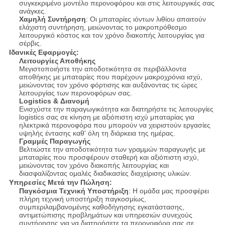
συγκεκριμένο μοντέλο περονοφόρου και στις λειτουργικές σας
ανάγκες.
Χαμηλή Συντήρηση
: Οι μπαταρίες ιόντων λιθίου απαιτούν
ελάχιστη συντήρηση, μειώνοντας το μακροπρόθεσμο
λειτουργικό κόστος και τον χρόνο διακοπής λειτουργίας για
σέρβις.
Ιδανικές Εφαρμογές:
Λειτουργίες Αποθήκης
Μεγιστοποιήστε την αποδοτικότητα σε περιβάλλοντα
αποθήκης με μπαταρίες που παρέχουν μακροχρόνια ισχύ,
μειώνοντας τον χρόνο φόρτισης και αυξάνοντας τις ώρες
λειτουργίας των περονοφόρων σας.
Logistics & Διανομή
Ενισχύστε την παραγωγικότητα και διατηρήστε τις λειτουργίες
logistics σας σε κίνηση με αξιόπιστη ισχύ μπαταρίας για
ηλεκτρικά περονοφόρα που μπορούν να χειριστούν εργασίες
υψηλής έντασης καθ' όλη τη διάρκεια της ημέρας.
Γραμμές Παραγωγής
Βελτιώστε την αποδοτικότητα των γραμμών παραγωγής με
μπαταρίες που προσφέρουν σταθερή και αξιόπιστη ισχύ,
μειώνοντας τον χρόνο διακοπής λειτουργίας και
διασφαλίζοντας ομαλές διαδικασίες διαχείρισης υλικών.
Υπηρεσίες Μετά την Πώληση:
Παγκόσμια Τεχνική Υποστήριξη
: Η ομάδα μας προσφέρει
πλήρη τεχνική υποστήριξη παγκοσμίως,
συμπεριλαμβανομένης καθοδήγησης εγκατάστασης,
αντιμετώπισης προβλημάτων και υπηρεσιών συνεχούς
συντήρησης για να διατηρήσετε τα περονοφόρα σας σε