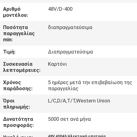
Αριθμό
48V/D-400
ΠΟΙΟΤΙΚΌΣ
μοντέλου:
ΈΛΕΓΧΟΣ
Ποσότητα
διαπραγματεύσιμα
παραγγελίας
min:
ΕΠΑΦΉ
Τιμή:
Διαπραγματεύσιμα
ΝΈΑ
Συσκευασία
Καρτόνι
λεπτομέρειες:
SITEMAP
Χρόνος
5 ημέρες μετά την επιβεβαίωση της
παράδοσης:
παραγγελίας
Όροι
L/C,D/A,T/T,Western Union
ΠΟΛΙΤΙΚΉ
πληρωμής:
ΑΠΟΡΡΉΤΟΥ
Δυνατότητα
5000 σετ ανά μήνα
προσφοράς:
48V 400Ah Ηλεκτρική μπαταρία