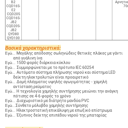
B2
Αρνητι
CQD16S-
7
E2
CQD20S
CQD16S-
JB2
CQD20S-
JB2
QYD80
QYD100
Βασικά χαρακτηριστικά:
Μεγάλης απόδοσης σωληνώδεις θετικές πλάκες με γάντι
Εγώ...
από γυάλινη ίνα
1500 φορές διάρκεια κύκλου
Εγώ...
Συμμορφώνεται με το πρότυπο IEC 60254
Εγώ...
Αυτόματο σύστημα πλήρωσης νερού και σύστημα LED
Εγώ...
δείκτη ηλεκτρολυτών είναι προαιρετικό
Δομή πλέγματος υψηλής αγωγιμότητας - χαμηλή
Εγώ...
αντίσταση ρεύματος
Η τεχνολογία χαμηλής συντήρησης μειώνει την ανάγκη
Εγώ...
πότισης σε 4-6 φορές το χρόνο
Διαχωριστικό με διάτρητο μανδύα PVC
Εγώ...
Σύνθετο μόλυβδο χαμηλής συντήρησης
Εγώ...
Ηλεκτροστατική επικάλυψη με επωξικό επίστρωμα
Εγώ...
Έξυπνος δείκτης επιπέδου νερού της μπαταρίας
Εγώ...