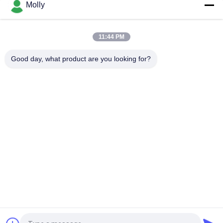
Molly
Ηλεκτρικό ανελκυστήρα ελαστικών 6PBS600 80V 600Ah,
χονδρική πώληση για ηλεκτρικό ανελκυστήρα
αντιβαθμίσματος
11:44 PM
Ηλεκτρικό ανελκυστήρα αντιβαθμίσματος 48V 600Ah
Good day, what product are you looking for?
Λαϊκή κατηγορία
Όλα
Forklift Μέρη 
Forklift Μπαταρία 
Μπαταριών
Έλξης
Φορτιστής 
Forklift Συνδετήρας 
Μπαταρίας 
Μπαταριών
Περονοφόρων
Forklift Μηχανή 
Ηλεκτρικός 
Τύπου Ροδών
Συσσωρευτής
Στερεές Forklift 
Υδραυλική Dock 
Ρόδες
Leveler