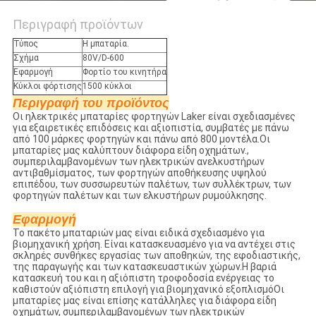
Περιγραφή προϊόντων
Τύπος
Η μπαταρία.
Σχήμα
80V/D-600
Εφαρμογή
Φορτίο του κινητήρα
Κύκλοι φόρτισης
1500 κύκλοι
Περιγραφή του προϊόντος
Οι ηλεκτρικές μπαταρίες φορτηγών Laker είναι σχεδιασμένες
για εξαιρετικές επιδόσεις και αξιοπιστία, συμβατές με πάνω
από 100 μάρκες φορτηγών και πάνω από 800 μοντέλα.Οι
μπαταρίες μας καλύπτουν διάφορα είδη οχημάτων.,
συμπεριλαμβανομένων των ηλεκτρικών ανελκυστήρων
αντιβαθμίσματος, των φορτηγών αποθήκευσης υψηλού
επιπέδου, των συσσωρευτών παλέτων, των συλλέκτρων, των
φορτηγών παλέτων και των ελκυστήρων ρυμούλκησης.
Εφαρμογή
Το πακέτο μπαταριών μας είναι ειδικά σχεδιασμένο για
βιομηχανική χρήση. Είναι κατασκευασμένο για να αντέχει στις
σκληρές συνθήκες εργασίας των αποθηκών, της εφοδιαστικής,
της παραγωγής και των κατασκευαστικών χώρων.Η βαριά
κατασκευή του και η αξιόπιστη τροφοδοσία ενέργειας το
καθιστούν αξιόπιστη επιλογή για βιομηχανικό εξοπλισμόΟι
μπαταρίες μας είναι επίσης κατάλληλες για διάφορα είδη
οχημάτων, συμπεριλαμβανομένων των ηλεκτρικών