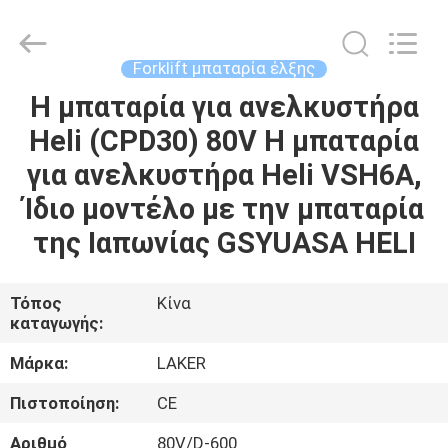
2026
LAKER
AUTOPARTS
CO.,LIMITED.
All
Forklift μπαταρία έλξης
Rights
Reserved.
Η μπαταρία για ανελκυστήρα
ΑΡΧΙΚΉ
Heli (CPD30) 80V Η μπαταρία
ΣΕΛΊΔΑ
για ανελκυστήρα Heli VSH6A,
ΠΡΟΪΌΝΤΑ
Ίδιο μοντέλο με την μπαταρία
της Ιαπωνίας GSYUASA HELI
ΣΧΕΤΙΚΆ
ΜΕ
Τόπος
Κίνα
καταγωγής:
ΕΜΆΣ
Μάρκα:
LAKER
ΓΎΡΟΣ
Πιστοποίηση:
CE
ΕΡΓΟΣΤΑΣΊΩΝ
Αριθμό
80V/D-600