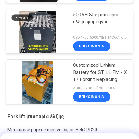
500AH 80v μπαταρία
έλξης φορτηγού
USD4700-5000/SET MOQ:1 σύνολο
ΕΠΙΚΟΙΝΩΝΙΑ
Customized Lithium
Battery for STILL FM - X
17 Forklift Replacing
48V/775AH Lead - Acid
Διαπραγματεύσιμα MOQ:1
Battery to 51.2V 690AH
ΕΠΙΚΟΙΝΩΝΙΑ
Lithium Battery
Forklift μπαταρία έλξης
Μπαταρίες μάρκας περονοφόρου Heli CPD20
5PzS600/48V600Ah Heli 2,5 τόνων