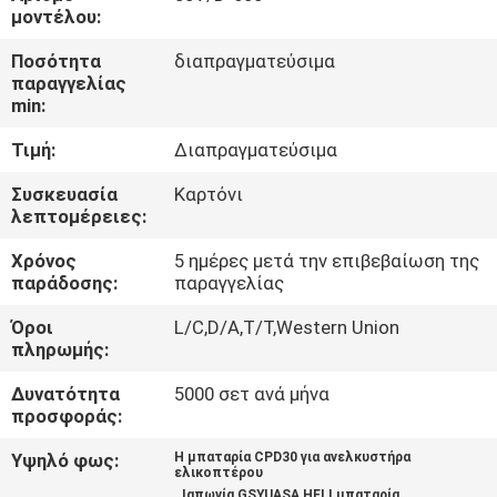
μοντέλου:
ΠΟΙΟΤΙΚΌΣ
Ποσότητα
διαπραγματεύσιμα
παραγγελίας
ΈΛΕΓΧΟΣ
min:
Τιμή:
Διαπραγματεύσιμα
ΕΠΑΦΉ
Συσκευασία
Καρτόνι
λεπτομέρειες:
ΝΈΑ
Χρόνος
5 ημέρες μετά την επιβεβαίωση της
παράδοσης:
παραγγελίας
SITEMAP
Όροι
L/C,D/A,T/T,Western Union
πληρωμής:
ΠΟΛΙΤΙΚΉ
Δυνατότητα
5000 σετ ανά μήνα
ΑΠΟΡΡΉΤΟΥ
προσφοράς:
Υψηλό φως:
Η μπαταρία CPD30 για ανελκυστήρα
ελικοπτέρου
,
,
Ιαπωνία GSYUASA HELI μπαταρία