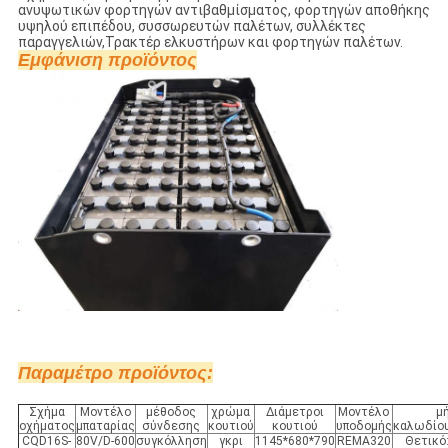
ανυψωτικών φορτηγών αντιβαθμίσματος, φορτηγών αποθήκης
υψηλού επιπέδου, συσσωρευτών παλέτων, συλλέκτες
παραγγελιών,Τρακτέρ ελκυστήρων και φορτηγών παλέτων.
Εμφάνιση προϊόντος
Παραμέτρο προϊόντος:
Σχήμα
Μοντέλο
μέθοδος
χρώμα
Διάμετροι
Μοντέλο
μ
οχήματος
μπαταρίας
σύνδεσης
κουτιού
κουτιού
υποδομής
καλωδίου
CQD16S-
80V/D-600
συγκόλληση
γκρι
1145*680*790
REMA320
Θετικό