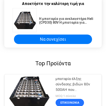
Αποκτήστε την καλύτερη τιμή για
Η μπαταρία για ανελκυστήρα Heli
(CPD30) 80V Η μπαταρία για
ανελκυστήρα Heli VSH6A, Ίδιο
μοντέλο με την μπαταρία της
Ιαπωνίας GSYUASA HELI
Να συνεχίσει
Top Προϊόντα
μπαταρία έλξης
σύνδεσης βιδών 80v
500AH που
προσαρμόζεται για
MOQ:1 σύνολο
Forklift MHE
ΕΠΙΚΟΙΝΩΝΙΑ