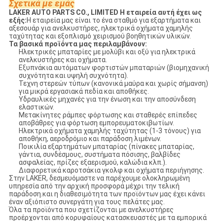
Σχετικά με εμάς
LAKER AUTO PARTS CO., LIMITED Η εταιρεία αυτή έχει ως
εξής:
Η εταιρεία μας είναι το ένα σταθμό για εξαρτήματα και
αξεσουάρ για ανελκυστήρες, ηλεκτρικά οχήματα χαμηλής
ταχύτητας και εξοπλισμό χειρισμού βοηθητικών υλικών.
Τα βασικά προϊόντα μας περιλαμβάνουν:
Ηλεκτρικές μπαταρίες με μολύβι και οξύ για ηλεκτρικά
ανελκυστήρες και οχήματα.
Εξυπνάκια αυτόματων φορτιστών μπαταριών (βιομηχανική
συχνότητα και υψηλή συχνότητα).
Τεχνη στερεών τύπων (κανονικά μαύρα και χωρίς σήμανση)
για μικρά εργασιακά πεδία και αποθήκες.
Υδραυλικές μηχανές για την ένωση και την αποσύνδεση
ελαστικών.
Μετακίνητες ράμπες φόρτωσης και σταθερές επίπεδες
αποβάθρες για φόρτωση εμπορευματοκιβωτίων.
Ηλεκτρικά οχήματα χαμηλής ταχύτητας (1-3 τόνους) για
αποθήκη, αεροδρόμιο και παράδοση λιμένων.
Ποικιλία εξαρτημάτων μπαταρίας (πίνακες μπαταρίας,
γάντια, συνδέσμους, συστήματα πόσισης, βαλβίδες
ασφαλείας, πρίζες εξαερισμού, καλώδια κλπ.).
Διαφορετικά καροτσάκια γκολφ και οχήματα περιήγησης.
Στην LAKER, δεσμευόμαστε να παρέχουμε ολοκληρωμένη
υπηρεσία από την αρχική προσφορά μέχρι την τελική
παράδοση.και η διαθεσιμότητα των προϊόντων μας έχει κάνει
έναν αξιόπιστο συνεργάτη για τους πελάτες μας.
Όλα τα προϊόντα που σχετίζονται με ανελκυστήρες
προέρχονται από κορυφαίους κατασκευαστές με τα εμπορικά