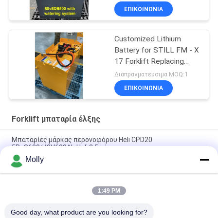
ΕΠΙΚΟΙΝΩΝΙΑ
Customized Lithium
Battery for STILL FM - X
17 Forklift Replacing
48V/775AH Lead - Acid
Διαπραγματεύσιμα MOQ:1
Battery to 51.2V 690AH
ΕΠΙΚΟΙΝΩΝΙΑ
Lithium Battery
Forklift μπαταρία έλξης
Μπαταρίες μάρκας περονοφόρου Heli CPD20
5PzS600/48V600Ah Heli 2,5 τόνων
Molly
Ηλεκτρικό ανελκυστήρα ελαστικών 6PBS600 80V 600Ah,
χονδρική πώληση για ηλεκτρικό ανελκυστήρα
αντιβαθμίσματος
1:49 PM
Ηλεκτρικό ανελκυστήρα αντιβαθμίσματος 48V 600Ah
Good day, what product are you looking for?