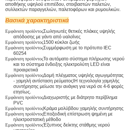
αποθήκης υψηλού επιπέδου, στοιβαστών παλετών,
συλλεκτών παραγγελιών, παλετοφόρων και ρυμουλκών.
Βασικά
χαρακτηριστικά
Εμφάνιση προϊόντος
Σωληνωτές θετικές πλάκες υψηλής
απόδοσης με γάντι από υαλοΐνες
Εμφάνιση προϊόντος
1500 κύκλοι ζωής
Εμφάνιση προϊόντος
Συμμόρφωση με το πρότυπο IEC
60254
Εμφάνιση προϊόντος
Το αυτόματο σύστημα πλήρωσης νερού
και το σύστημα ένδειξης ηλεκτρολύτη LED είναι
προαιρετικά
Εμφάνιση προϊόντος
Δομή πλέγματος υψηλής αγωγιμότητας
- χαμηλή αντίσταση ρεύματος
l
Η τεχνολογία χαμηλής
συντήρησης μείωσε την ανάγκη για νερό σε 4-6 φορές
ετησίως.
Εμφάνιση προϊόντος
Διαχωριστής με διάτρητο περίβλημα
PVC
Εμφάνιση προϊόντος
Κράμα μολύβδου χαμηλής συντήρησης
Εμφάνιση προϊόντος
Εποξειδική επίστρωση ψημένη με
ηλεκτροστατική μέθοδο
Εμφάνιση προϊόντος
Έξυπνος δείκτης στάθμης νερού