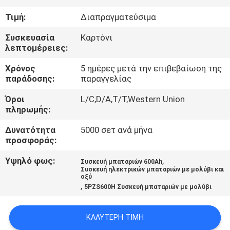
Τιμή:
Διαπραγματεύσιμα
ΠΟΙΟΤΙΚΌΣ
Συσκευασία
Καρτόνι
ΈΛΕΓΧΟΣ
λεπτομέρειες:
Χρόνος
5 ημέρες μετά την επιβεβαίωση της
ΕΠΑΦΉ
παράδοσης:
παραγγελίας
Όροι
L/C,D/A,T/T,Western Union
ΝΈΑ
πληρωμής:
Δυνατότητα
5000 σετ ανά μήνα
SITEMAP
προσφοράς:
Υψηλό φως:
,
Συσκευή μπαταριών 600Ah
ΠΟΛΙΤΙΚΉ
Συσκευή ηλεκτρικών μπαταριών με μολύβι και
οξύ
,
ΑΠΟΡΡΉΤΟΥ
5PZS600H Συσκευή μπαταριών με μολύβι
ΚΑΛΎΤΕΡΗ ΤΙΜΉ