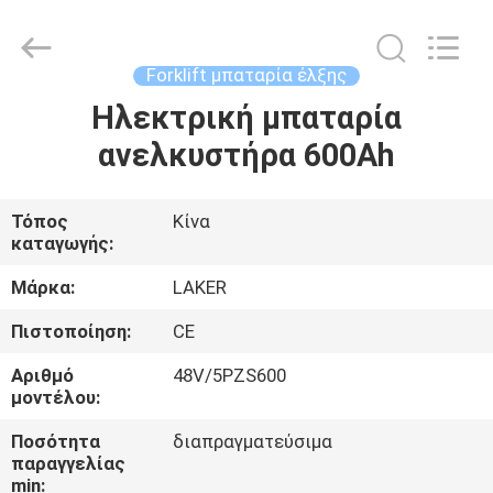
2026
LAKER
AUTOPARTS
CO.,LIMITED.
All
Forklift μπαταρία έλξης
Rights
Reserved.
Ηλεκτρική μπαταρία
ΑΡΧΙΚΉ
ανελκυστήρα 600Ah
ΣΕΛΊΔΑ
ΠΡΟΪΌΝΤΑ
Τόπος
Κίνα
καταγωγής:
ΣΧΕΤΙΚΆ
Μάρκα:
LAKER
ΜΕ
Πιστοποίηση:
CE
ΕΜΆΣ
Αριθμό
48V/5PZS600
μοντέλου:
ΓΎΡΟΣ
Ποσότητα
διαπραγματεύσιμα
παραγγελίας
ΕΡΓΟΣΤΑΣΊΩΝ
min: