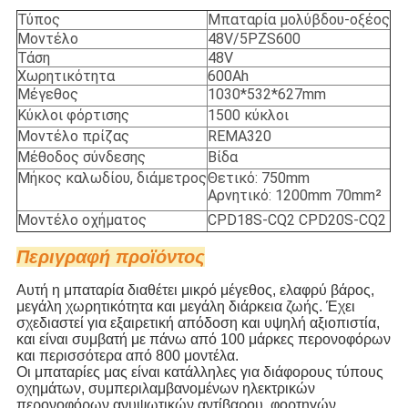
Τύπος
Μπαταρία μολύβδου-οξέος
Μοντέλο
48V/5PZS600
Τάση
48V
Χωρητικότητα
600Ah
Μέγεθος
1030*532*627mm
Κύκλοι φόρτισης
1500 κύκλοι
Μοντέλο πρίζας
REMA320
Μέθοδος σύνδεσης
Βίδα
Μήκος καλωδίου, διάμετρος
Θετικό: 750mm
Αρνητικό: 1200mm 70mm²
Μοντέλο οχήματος
CPD18S-CQ2 CPD20S-CQ2
Περιγραφή προϊόντος
Αυτή η μπαταρία διαθέτει μικρό μέγεθος, ελαφρύ βάρος,
μεγάλη χωρητικότητα και μεγάλη διάρκεια ζωής. Έχει
σχεδιαστεί για εξαιρετική απόδοση και υψηλή αξιοπιστία,
και είναι συμβατή με πάνω από 100 μάρκες περονοφόρων
και περισσότερα από 800 μοντέλα.
Οι μπαταρίες μας είναι κατάλληλες για διάφορους τύπους
οχημάτων, συμπεριλαμβανομένων ηλεκτρικών
περονοφόρων ανυψωτικών αντίβαρου, φορτηγών