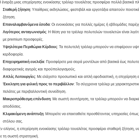
 έναρξη μιας επιχείρησης ενοικίασης τρέιλερ τουαλέτας προσφέρει πολλά βασικά π
Σταθερή ζήτηση
: Υπαίθριες εκδηλώσεις, φεστιβάλ και εργοτάξια απαιτούν ποιοτικ
ζήτηση.
Επαναλαμβανόμενα έσοδα
: Οι ενοικιάσεις για πολλές ημέρες ή εβδομάδες παρέ
Λιγότερος ανταγωνισμός
: Η θέση για τα τρέιλερ πολυτελών τουαλετών είναι λιγό
με premium προσφορές.
Υψηλότερα Περιθώρια Κέρδους
: Τα πολυτελή τρέιλερ μπορούν να επιφέρουν υψη
κερδοφορία.
Επιχειρηματική ευελιξία
: Προσφέρετε μια σειρά μοντέλων από βασικά έως πολυ
διαφορετικές αγορές και προϋπολογισμούς.
Απλές Λειτουργίες
: Με ελάχιστο προσωπικό και απλή εφοδιαστική, η επιχείρηση ε
Έκκληση για φιλική προς το περιβάλλον
: Τα σύγχρονα τρέιλερ με χαρακτηριστ
πελάτες με περιβαλλοντική συνείδηση.
Μακροπρόθεσμη επένδυση
: Με σωστή συντήρηση, τα τρέιλερ μπορούν να διαρ
αποδόσεις.
Κλιμακόμενη ανάπτυξη
: Μπορείτε να επεκταθείτε προσθέτοντας υπηρεσίες όπω
στόλου σας.
ν ολίγοις, η επιχείρηση ενοικίασης τρέιλερ τουαλέτας προσφέρει σταθερή ζήτηση,
ε τη σωστή στρατηγική.