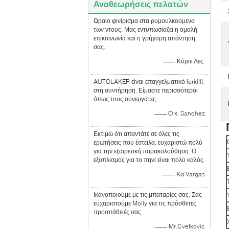
Αναθεωρήσεις πελατών
Ωραίο φινίρισμα στα ρυμουλκούμενα
των ντους. Μας εντυπωσιάζει η ομαλή
επικοινωνία και η γρήγορη απάντηση
σας.
—— Κύριε Λες.
AUTOLAKER είναι επαγγελματικό forklift
στη συντήρηση. Είμαστε περισσότεροι
όπως τους συνεργάτες.
—— Ο κ. Sanchez
Εκτιμώ ότι απαντάτε σε όλες τις
ερωτήσεις που έστειλα, ευχαριστώ πολύ
για την εξαιρετική παρακολούθηση. Ο
εξοπλισμός για το πηνί είναι πολύ καλός.
—— Κα Vargas
Ικανοποιούμε με τις μπαταρίες σας. Σας
ευχαριστούμε Molly για τις πρόσθετες
προσπάθειές σας.
—— Mr.Cvetkovic