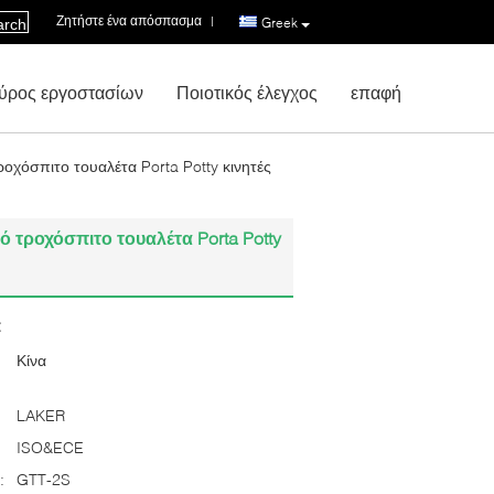
Ζητήστε ένα απόσπασμα
|
Greek
arch
ύρος εργοστασίων
Ποιοτικός έλεγχος
επαφή
οχόσπιτο τουαλέτα Porta Potty κινητές
 τροχόσπιτο τουαλέτα Porta Potty
:
Κίνα
LAKER
ISO&ECE
:
GTT-2S