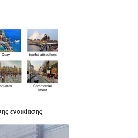
σης ενοικίασης