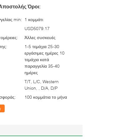
Αποστολής Όροι:
γελίας min:
1 κομμάτι
USD5079.17
ομέρειες:
Άλλες συσκευές
σης:
1-5 τεμάχια 25-30
εργάσιμες ημέρες 10
τεμάχια κατά
παραγγελία 35-40
ημέρες
T/T, L/C, Western
Union, , D/A, D/P
σφοράς:
100 κομμάτια το μήνα
α