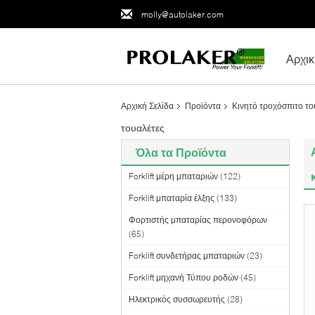
molly@autolaker.com
Αρχικ
Αρχική Σελίδα
Προϊόντα
Κινητό τροχόσπιτο το
τουαλέτες
Όλα τα Προϊόντα
Forklift μέρη μπαταριών
(122)
Forklift μπαταρία έλξης
(133)
Φορτιστής μπαταρίας περονοφόρων
(65)
Forklift συνδετήρας μπαταριών
(23)
Forklift μηχανή Τύπου ροδών
(45)
Ηλεκτρικός συσσωρευτής
(28)