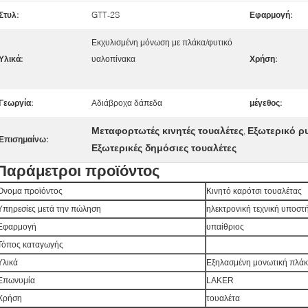
Στυλ:
GTT-2S
Εφαρμογή:
Εκχυλισμένη μόνωση με πλάκα/φυτικό
Υλικά:
υαλοπίνακα
Χρήση:
Γεωργία:
Αδιάβροχα δάπεδα
μέγεθος:
Μεταφορτωτές κινητές τουαλέτες
Εξωτερικό ρ
,
Επισημαίνω:
Εξωτερικές δημόσιες τουαλέτες
Παράμετροι προϊόντος
Όνομα προϊόντος
Κινητό καρότσι τουαλέτας
Υπηρεσίες μετά την πώληση
ηλεκτρονική τεχνική υποστ
Εφαρμογή
υπαίθριος
Τόπος καταγωγής
Υλικά
Εξηλασμένη μονωτική πλάκα
Επωνυμία
LAKER
Χρήση
τουαλέτα