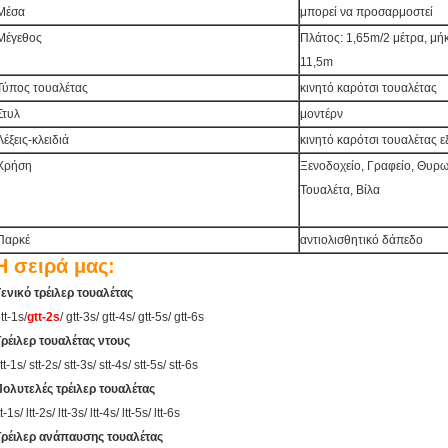
Μέσα
μπορεί να προσαρμοστεί
Μέγεθος
Πλάτος: 1,65m/2 μέτρα, μή
11,5m
Τύπος τουαλέτας
κινητό καρότσι τουαλέτας
Στυλ
μοντέρν
Λέξεις-κλειδιά
κινητό καρότσι τουαλέτας 
Χρήση
Ξενοδοχείο, Γραφείο, Θυρ
Τουαλέτα, Βίλα
Παρκέ
αντιολισθητικό δάπεδο
Η σειρά μας:
ενικό τρέιλερ τουαλέτας
tt-1s/
gtt-2s
/ gtt-3s/ gtt-4s/ gtt-5s/ gtt-6s
ρέιλερ τουαλέτας ντους
tt-1s/ stt-2s/ stt-3s/ stt-4s/ stt-5s/ stt-6s
ολυτελές τρέιλερ τουαλέτας
tt-1s/ ltt-2s/ ltt-3s/ ltt-4s/ ltt-5s/ ltt-6s
Τρέιλερ ανάπαυσης τουαλέτας