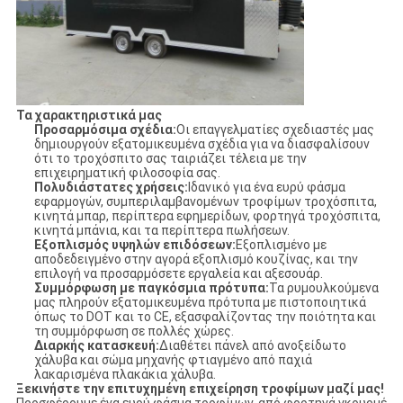
Τα χαρακτηριστικά μας
Προσαρμόσιμα σχέδια:
Οι επαγγελματίες σχεδιαστές μας
δημιουργούν εξατομικευμένα σχέδια για να διασφαλίσουν
ότι το τροχόσπιτο σας ταιριάζει τέλεια με την
επιχειρηματική φιλοσοφία σας.
Πολυδιάστατες χρήσεις:
Ιδανικό για ένα ευρύ φάσμα
εφαρμογών, συμπεριλαμβανομένων τροφίμων τροχόσπιτα,
κινητά μπαρ, περίπτερα εφημερίδων, φορτηγά τροχόσπιτα,
κινητά μπάνια, και τα περίπτερα πωλήσεων.
Εξοπλισμός υψηλών επιδόσεων:
Εξοπλισμένο με
αποδεδειγμένο στην αγορά εξοπλισμό κουζίνας, και την
επιλογή να προσαρμόσετε εργαλεία και αξεσουάρ.
Συμμόρφωση με παγκόσμια πρότυπα:
Τα ρυμουλκούμενα
μας πληρούν εξατομικευμένα πρότυπα με πιστοποιητικά
όπως το DOT και το CE, εξασφαλίζοντας την ποιότητα και
τη συμμόρφωση σε πολλές χώρες.
Διαρκής κατασκευή:
Διαθέτει πάνελ από ανοξείδωτο
χάλυβα και σώμα μηχανής φτιαγμένο από παχιά
λακαρισμένα πλακάκια χάλυβα.
Ξεκινήστε την επιτυχημένη επιχείρηση τροφίμων μαζί μας!