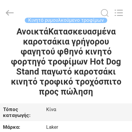
2026
LAKER
AUTOPARTS
CO.,LIMITED.
All
Κινητό ρυμουλκούμενο τροφίμων
Rights
Reserved.
ΑνοικτάΚατασκευασμένα
ΑΡΧΙΚΉ
καροτσάκια γρήγορου
ΣΕΛΊΔΑ
φαγητού φθηνό κινητό
ΠΡΟΪΌΝΤΑ
φορτηγό τροφίμων Hot Dog
Stand παγωτό καροτσάκι
ΣΧΕΤΙΚΆ
κινητό τροφικό τροχόσπιτο
ΜΕ
προς πώληση
ΕΜΆΣ
Τόπος
Κίνα
καταγωγής:
ΓΎΡΟΣ
ΕΡΓΟΣΤΑΣΊΩΝ
Μάρκα:
Laker