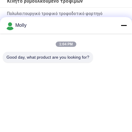
Κινητό ρυμουλκούμενο τροφίμων
Πολυλειτουργικό τροφικό τροφοδοτικό φορτηγό
Molly
Τρολεϊβικό φορτηγό Citroen Πλήρως εξοπλισμένο
ρυμουλκούμενο παραχώρησης γρήγορου φαγητού φορτηγό
Citroen κινητό ρυμουλκούμενο φαγητού
1:04 PM
Χονδρική τιμή Προσαρμόσιμη μίνι τροφοδοσία παγωτό
τροχόσπιτο με γυάλινο ενισχυμένο πλαστικό
Good day, what product are you looking for?
Λαϊκή κατηγορία
Όλα
Forklift Μέρη 
Forklift Μπαταρία 
Μπαταριών
Έλξης
Φορτιστής 
Forklift Συνδετήρας 
Μπαταρίας 
Μπαταριών
Περονοφόρων
Forklift Μηχανή 
Ηλεκτρικός 
Τύπου Ροδών
Συσσωρευτής