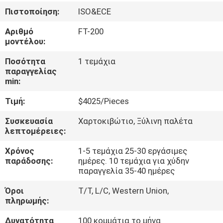
Πιστοποίηση:
ISO&ECE
ΠΟΙΟΤΙΚΌΣ
Αριθμό
FT-200
ΈΛΕΓΧΟΣ
μοντέλου:
Ποσότητα
1 τεμάχια
ΕΠΑΦΉ
παραγγελίας
min:
Τιμή:
$4025/Pieces
ΝΈΑ
Συσκευασία
Χαρτοκιβώτιο, Ξύλινη παλέτα
λεπτομέρειες:
SITEMAP
Χρόνος
1-5 τεμάχια 25-30 εργάσιμες
παράδοσης:
ημέρες. 10 τεμάχια για χύδην
ΠΟΛΙΤΙΚΉ
παραγγελία 35-40 ημέρες
ΑΠΟΡΡΉΤΟΥ
Όροι
T/T, L/C, Western Union,
πληρωμής:
Δυνατότητα
100 κομμάτια το μήνα