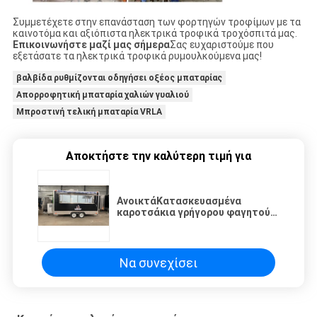
Συμμετέχετε στην επανάσταση των φορτηγών τροφίμων με τα
καινοτόμα και αξιόπιστα ηλεκτρικά τροφικά τροχόσπιτά μας.
Επικοινωνήστε μαζί μας σήμερα
Σας ευχαριστούμε που
εξετάσατε τα ηλεκτρικά τροφικά ρυμουλκούμενα μας!
βαλβίδα ρυθμίζονται οδηγήσει οξέος μπαταρίας
Απορροφητική μπαταρία χαλιών γυαλιού
Μπροστινή τελική μπαταρία VRLA
Αποκτήστε την καλύτερη τιμή για
ΑνοικτάΚατασκευασμένα
καροτσάκια γρήγορου φαγητού
φθηνό κινητό φορτηγό
τροφίμων Hot Dog Stand
παγωτό καροτσάκι κινητό
τροφικό τροχόσπιτο προς
Να συνεχίσει
πώληση