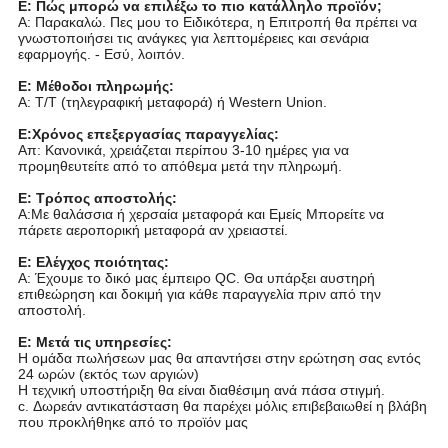
Ε: Πώς μπορώ να επιλέξω το πιο κατάλληλο προϊόν;
Α: Παρακαλώ.
Πες μου το
Ειδικότερα, η Επιτροπή θα πρέπει να
γνωστοποιήσει τις ανάγκες για λεπτομέρειες και σενάρια
εφαρμογής.
- Εσύ, λοιπόν.
Ε: Μέθοδοι πληρωμής:
Α: T/T (τηλεγραφική μεταφορά) ή Western Union.
Ε:Χρόνος επεξεργασίας παραγγελίας:
Απ: Κανονικά, χρειάζεται περίπου 3-10 ημέρες για να
προμηθευτείτε από το απόθεμα μετά την πληρωμή.
Ε: Τρόπος αποστολής:
Α:Με θαλάσσια ή χερσαία μεταφορά και
Εμείς
Μπορείτε να
πάρετε αεροπορική μεταφορά αν χρειαστεί.
Ε: Ελέγχος ποιότητας:
Α: Έχουμε το δικό μας έμπειρο QC. Θα υπάρξει αυστηρή
επιθεώρηση και δοκιμή για κάθε παραγγελία πριν από την
αποστολή.
Ε: Μετά τις υπηρεσίες:
Η ομάδα πωλήσεων μας θα απαντήσει στην ερώτηση σας εντός
24 ωρών (εκτός των αργιών)
Η τεχνική υποστήριξη θα είναι διαθέσιμη ανά πάσα στιγμή.
c. Δωρεάν αντικατάσταση θα παρέχει μόλις επιβεβαιωθεί η βλάβη
που προκλήθηκε από το προϊόν μας