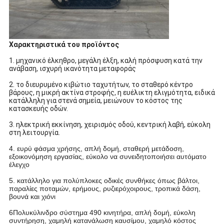
Χαρακτηριστικά του προϊόντος
1. μηχανικό έλκηθρο, μεγάλη έλξη, καλή πρόσφυση κατά την
ανάβαση, ισχυρή ικανότητα μεταφοράς
2. το διευρυμένο κιβώτιο ταχυτήτων, το σταθερό κέντρο
βάρους, η μικρή ακτίνα στροφής, η ευέλικτη ελιγμότητα, ειδικά
κατάλληλη για στενά σημεία, μειώνουν το κόστος της
κατασκευής οδών.
3. ηλεκτρική εκκίνηση, χειρισμός οδού, κεντρική λαβή, εύκολη
στη λειτουργία.
4. ευρύ φάσμα χρήσης, απλή δομή, σταθερή μετάδοση,
εξοικονόμηση εργασίας, εύκολο να συνειδητοποιήσει αυτόματο
έλεγχο
5. κατάλληλο για πολύπλοκες οδικές συνθήκες όπως βάλτοι,
παραλίες ποταμών, ερήμους, ρυζιερόχοιρους, τροπικά δάση,
βουνά και χιόνι
6Πολυκύλινδρο σύστημα 490 κινητήρα, απλή δομή, εύκολη
συντήρηση, χαμηλή κατανάλωση καυσίμου, χαμηλό κόστος