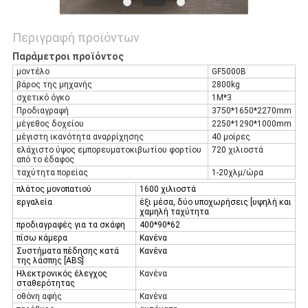
Περιγραφή προϊόντων
Παράμετροι προϊόντος
μοντέλο
GF5000B
βάρος της μηχανής
2800kg
σχετικό όγκο
1M*3
Προδιαγραφή
3750*1650*2270mm
μέγεθος δοχείου
2250*1290*1000mm
μέγιστη ικανότητα αναρρίχησης
40 μοίρες
ελάχιστο ύψος εμπορευματοκιβωτίου φορτίου
720 χιλιοστά
από το έδαφος
ταχύτητα πορείας
1-20χλμ/ώρα
πλάτος μονοπατιού
1600 χιλιοστά
εργαλεία
έξι μέσα, δύο υποχωρήσεις [υψηλή και
χαμηλή ταχύτητα
προδιαγραφές για τα σκάφη
400*90*62
πίσω κάμερα
Κανένα
Συστήματα πέδησης κατά
Κανένα
της λάσπης [ABS]
Ηλεκτρονικός έλεγχος
Κανένα
σταθερότητας
οθόνη αφής
Κανένα