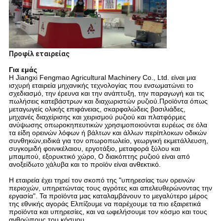
Προφίλ εταιρείας
Για εμάς
Η Jiangxi Fengmao Agricultural Machinery Co., Ltd. είναι μια
ισχυρή εταιρεία μηχανικής τεχνολογίας που ενσωματώνει το
σχεδιασμό, την έρευνα και την ανάπτυξη, την παραγωγή και τις
πωλήσεις κατεβάστρων και διαχωριστών ρυζιού.Προϊόντα όπως
μεταγωγείς ολικής επιφάνειας, σκαρφαλώδεις βασιλιάδες,
μηχανές διαχείρισης και χειρισμού ρυζιού και πλατφόρμες
ανύψωσης οπωροκηπευτικών χρησιμοποιούνται ευρέως σε όλα
τα είδη ορεινών λόφων ή βάλτων και άλλων περίπλοκων οδικών
συνθηκών,ειδικά για τον οπωροπωλείο, γεωργική εκμετάλλευση,
συγκομιδή φοινικέλαιου, εργοτάξιο, μεταφορά ξύλου και
μπαμπού, εξορυκτικό χώρο,
Ο διακόπτης ρυζιού είναι από
ανοξείδωτο χάλυβα και το προϊόν είναι ανθεκτικό.
Η εταιρεία έχει τηρεί τον σκοπό της "υπηρεσίας των ορεινών
περιοχών,
υπηρετώντας τους αγρότες και απελευθερώνοντας την
εργασία".
Τα προϊόντα μας καταλαμβάνουν το μεγαλύτερο μέρος
της εθνικής αγοράς
Ελπίζουμε να παρέχουμε τα πιο εξαιρετικά
προϊόντα και υπηρεσίες, και να ωφελήσουμε τον κόσμο και τους
ανθρώπους του κόσμου.