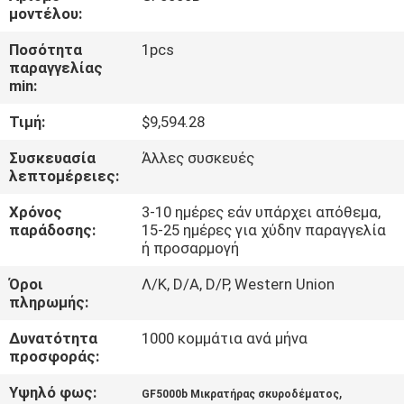
μοντέλου:
ΠΟΙΟΤΙΚΌΣ
Ποσότητα
1pcs
παραγγελίας
ΈΛΕΓΧΟΣ
min:
Τιμή:
$9,594.28
ΕΠΑΦΉ
Συσκευασία
Άλλες συσκευές
λεπτομέρειες:
ΝΈΑ
Χρόνος
3-10 ημέρες εάν υπάρχει απόθεμα,
παράδοσης:
15-25 ημέρες για χύδην παραγγελία
SITEMAP
ή προσαρμογή
Όροι
Λ/Κ, D/A, D/P, Western Union
ΠΟΛΙΤΙΚΉ
πληρωμής:
ΑΠΟΡΡΉΤΟΥ
Δυνατότητα
1000 κομμάτια ανά μήνα
προσφοράς:
Υψηλό φως:
,
GF5000b Μικρατήρας σκυροδέματος