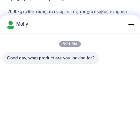
2000kg ανθεκτικός μίνι φορτωτής τροχιά σέρβας ντάμπερ
πετρελαίου φοινικέλαιας μεταφορά
Molly
4 τόνους πλευρική απόρριψη ρυμουλκούμενοι
ρυμουλκούμενοι βαρέα υλικά μεταφορά δασική μηχανή
5:21 PM
Υδραυλικό φορτηγό με ντάμπερ 9.2kw / 300r/min Ενέργεια
κινητήρα GF2500
Good day, what product are you looking for?
Λαϊκή κατηγορία
Όλα
Forklift Μέρη 
Forklift Μπαταρία 
Μπαταριών
Έλξης
Φορτιστής 
Forklift Συνδετήρας 
Μπαταρίας 
Μπαταριών
Περονοφόρων
Forklift Μηχανή 
Ηλεκτρικός 
Τύπου Ροδών
Συσσωρευτής