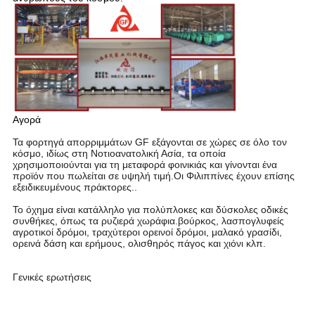
Αγορά
Τα φορτηγά απορριμμάτων GF εξάγονται σε χώρες σε όλο τον
κόσμο, ιδίως στη Νοτιοανατολική Ασία, τα οποία
χρησιμοποιούνται για τη μεταφορά φοινικιάς και γίνονται ένα
προϊόν που πωλείται σε υψηλή τιμή.Οι Φιλιππίνες έχουν επίσης
εξειδικευμένους πράκτορες..
Το όχημα είναι κατάλληλο για πολύπλοκες και δύσκολες οδικές
συνθήκες, όπως τα ρυζιερά χωράφια.βούρκος, λασπογλυφείς
αγροτικοί δρόμοι, τραχύτεροι ορεινοί δρόμοι, μαλακό γρασίδι,
ορεινά δάση και ερήμους, ολισθηρός πάγος και χιόνι κλπ.
Γενικές ερωτήσεις
CE Diesel Vibration HySmall/Dumper 4x4 Crawler
για κήπο/παλμό/αγροτική εκμετάλλευση