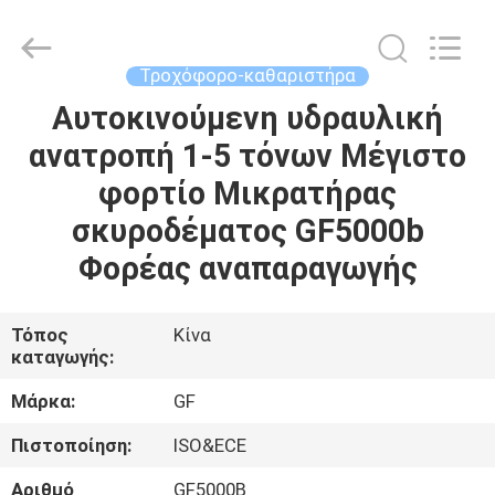
2026
LAKER
AUTOPARTS
CO.,LIMITED.
All
Τροχόφορο-καθαριστήρα
Rights
Reserved.
Αυτοκινούμενη υδραυλική
ΑΡΧΙΚΉ
ανατροπή 1-5 τόνων Μέγιστο
ΣΕΛΊΔΑ
φορτίο Μικρατήρας
ΠΡΟΪΌΝΤΑ
σκυροδέματος GF5000b
Φορέας αναπαραγωγής
ΣΧΕΤΙΚΆ
ΜΕ
Τόπος
Κίνα
καταγωγής:
ΕΜΆΣ
Μάρκα:
GF
ΓΎΡΟΣ
Πιστοποίηση:
ISO&ECE
ΕΡΓΟΣΤΑΣΊΩΝ
Αριθμό
GF5000B