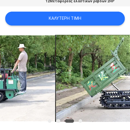
12Μεταφορέας ελαστικών ράβδων 2HP
ΚΑΛΎΤΕΡΗ ΤΙΜΉ