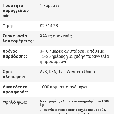
Ποσότητα
1 κομμάτι
παραγγελίας
ΠΟΙΟΤΙΚΌΣ
min:
ΈΛΕΓΧΟΣ
Τιμή:
$2,314.28
ΕΠΑΦΉ
Συσκευασία
Άλλες συσκευές
λεπτομέρειες:
Χρόνος
3-10 ημέρες αν υπάρχει απόθεμα,
ΝΈΑ
παράδοσης:
15-25 ημέρες για χύδην παραγγελία
ή προσαρμογή.
SITEMAP
Όροι
Λ/Κ, D/A, T/T, Western Union
πληρωμής:
ΠΟΛΙΤΙΚΉ
Δυνατότητα
1000 κομμάτια ανά μήνα
προσφοράς:
ΑΠΟΡΡΉΤΟΥ
Υψηλό φως:
Μεταφορέας ελαστικών σιδηροδρόμων 1500
kg
,
,
Γεωργία Μεταφορέας τροχιάς καουτσούκ