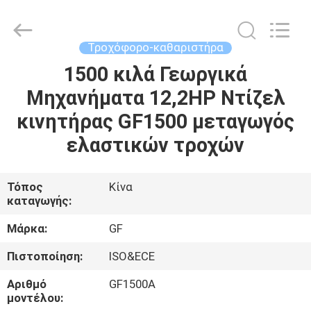
2026
LAKER
AUTOPARTS
CO.,LIMITED.
All
Τροχόφορο-καθαριστήρα
Rights
Reserved.
1500 κιλά Γεωργικά
ΑΡΧΙΚΉ
Μηχανήματα 12,2HP Ντίζελ
ΣΕΛΊΔΑ
κινητήρας GF1500 μεταγωγός
ΠΡΟΪΌΝΤΑ
ελαστικών τροχών
ΣΧΕΤΙΚΆ
Τόπος
Κίνα
καταγωγής:
ΜΕ
ΕΜΆΣ
Μάρκα:
GF
Πιστοποίηση:
ISO&ECE
ΓΎΡΟΣ
Αριθμό
GF1500A
ΕΡΓΟΣΤΑΣΊΩΝ
μοντέλου: