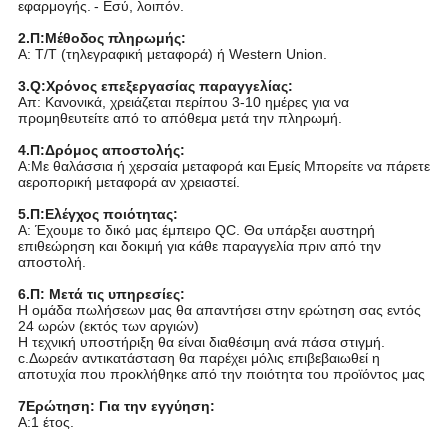
εφαρμογής.
- Εσύ, λοιπόν.
2.Π:Μέθοδος πληρωμής:
Α: T/T (τηλεγραφική μεταφορά) ή Western Union.
3.Q:Χρόνος επεξεργασίας παραγγελίας:
Απ: Κανονικά, χρειάζεται περίπου 3-10 ημέρες για να
προμηθευτείτε από το απόθεμα μετά την πληρωμή.
4.Π:Δρόμος αποστολής:
Α:Με θαλάσσια ή χερσαία μεταφορά και
Εμείς
Μπορείτε να πάρετε
αεροπορική μεταφορά αν χρειαστεί.
5.Π:Ελέγχος ποιότητας:
Α: Έχουμε το δικό μας έμπειρο QC. Θα υπάρξει αυστηρή
επιθεώρηση και δοκιμή για κάθε παραγγελία πριν από την
αποστολή.
6.Π: Μετά τις υπηρεσίες:
Η ομάδα πωλήσεων μας θα απαντήσει στην ερώτηση σας εντός
24 ωρών (εκτός των αργιών)
Η τεχνική υποστήριξη θα είναι διαθέσιμη ανά πάσα στιγμή.
c.Δωρεάν αντικατάσταση θα παρέχει μόλις επιβεβαιωθεί η
αποτυχία που προκλήθηκε από την ποιότητα του προϊόντος μας
7Ερώτηση: Για την εγγύηση:
Α:1 έτος.