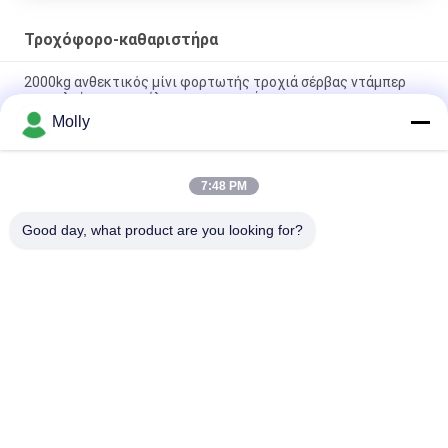
Τροχόφορο-καθαριστήρα
2000kg ανθεκτικός μίνι φορτωτής τροχιά σέρβας ντάμπερ
πετρελαίου φοινικέλαιας μεταφορά
Molly
4 τόνους πλευρική απόρριψη ρυμουλκούμενοι
ρυμουλκούμενοι βαρέα υλικά μεταφορά δασική μηχανή
7:48 PM
Υδραυλικό φορτηγό με ντάμπερ 9.2kw / 300r/min Ενέργεια
κινητήρα GF2500
Good day, what product are you looking for?
Λαϊκή κατηγορία
Όλα
Forklift Μέρη 
Forklift Μπαταρία 
Μπαταριών
Έλξης
Φορτιστής 
Forklift Συνδετήρας 
Μπαταρίας 
Μπαταριών
Περονοφόρων
Forklift Μηχανή 
Ηλεκτρικός 