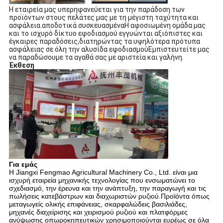
Η εταιρεία μας υπερηφανεύεται για την παράδοση των
προϊόντων στους πελάτες μας με τη μέγιστη ταχύτητα και
ασφάλεια.αποδοτικά συσκευασμέναΗ αφοσιωμένη ομάδα μας
και το ισχυρό δίκτυο εφοδιασμού εγγυώνται αξιόπιστες και
έγκαιρες παραδόσεις,διατηρώντας τα υψηλότερα πρότυπα
ασφάλειας σε όλη την αλυσίδα εφοδιασμούΕμπιστευτείτε μας
να παραδώσουμε τα αγαθά σας με αριστεία και γαλήνη.
Έκθεση
Για εμάς
Η Jiangxi Fengmao Agricultural Machinery Co., Ltd. είναι μια
ισχυρή εταιρεία μηχανικής τεχνολογίας που ενσωματώνει το
σχεδιασμό, την έρευνα και την ανάπτυξη, την παραγωγή και τις
πωλήσεις κατεβάστρων και διαχωριστών ρυζιού.Προϊόντα όπως
μεταγωγείς ολικής επιφάνειας, σκαρφαλώδεις βασιλιάδες,
μηχανές διαχείρισης και χειρισμού ρυζιού και πλατφόρμες
ανύψωσης οπωροκηπευτικών χρησιμοποιούνται ευρέως σε όλα