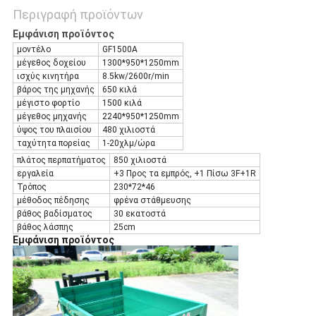
Περιγραφή προϊόντων
Εμφάνιση προϊόντος
μοντέλο
GF1500A
μέγεθος δοχείου
1300*950*1250mm
ισχύς κινητήρα
8.5kw/2600r/min
βάρος της μηχανής
650 κιλά
μέγιστο φορτίο
1500 κιλά
μέγεθος μηχανής
2240*950*1250mm
ύψος του πλαισίου
480 χιλιοστά
ταχύτητα πορείας
1-20χλμ/ώρα
πλάτος περπατήματος
850 χιλιοστά
εργαλεία
+3 Προς τα εμπρός, +1 Πίσω 3F+1R
Τρόπος
230*72*46
μέθοδος πέδησης
φρένα στάθμευσης
βάθος βαδίσματος
30 εκατοστά
βάθος λάσπης
25cm
Εμφάνιση προϊόντος