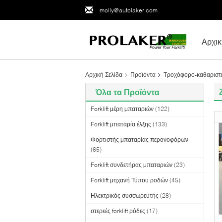
molly@autolaker.com
Αρχικ
Αρχική Σελίδα
Προϊόντα
Τροχόφορο-καθαριστ
Όλα τα Προϊόντα
Forklift μέρη μπαταριών
(122)
Forklift μπαταρία έλξης
(133)
Φορτιστής μπαταρίας περονοφόρων
(65)
Forklift συνδετήρας μπαταριών
(23)
Forklift μηχανή Τύπου ροδών
(45)
Ηλεκτρικός συσσωρευτής
(28)
στερεές forklift ρόδες
(17)