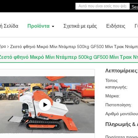
Se
ή Σελίδα
Προϊόντα
Σχετικά με εμάς
Ειδήσεις
Γ
Ζεστό φθηνό Μικρό Μίνι Ντάμπερ 500kg GF500 Μίνι Τρακ Ντάμπ
ήρα
Ζεστό φθηνό Μικρό Μίνι Ντάμπερ 500kg GF500 Μίνι Τρακ Ν
Λεπτομέρειες
Τόπος
καταγωγής:
Μάρκα:
Πιστοποίηση:
Αριθμό μοντέλου
Πληρωμής & 
Ποσότητα παραγ