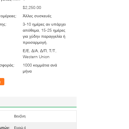
$2,250.00
ομέρειες:
Άλλες συσκευές
σης:
3-10 ημέρες αν υπάρχει
απόθεμα, 15-25 ημέρες
για χύδην παραγγελία ή
προσαρμογή.
Ε/Ε, Δ/Α, Δ/Π, Τ/Τ,
Western Union
σφοράς:
1000 κομμάτια ανά
μήνα
α
Βενζίνη
μπών:
Ευρώ 4