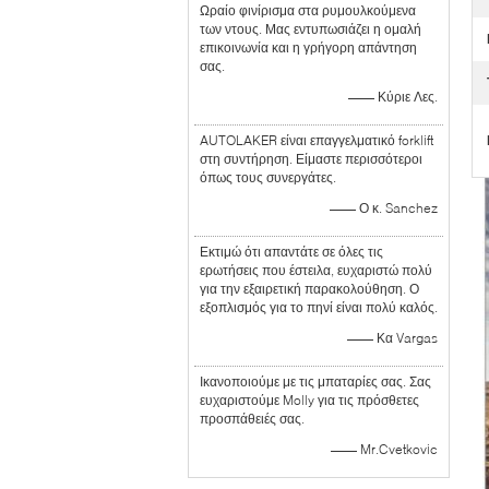
Ωραίο φινίρισμα στα ρυμουλκούμενα
των ντους. Μας εντυπωσιάζει η ομαλή
επικοινωνία και η γρήγορη απάντηση
σας.
—— Κύριε Λες.
AUTOLAKER είναι επαγγελματικό forklift
στη συντήρηση. Είμαστε περισσότεροι
όπως τους συνεργάτες.
—— Ο κ. Sanchez
Εκτιμώ ότι απαντάτε σε όλες τις
ερωτήσεις που έστειλα, ευχαριστώ πολύ
για την εξαιρετική παρακολούθηση. Ο
εξοπλισμός για το πηνί είναι πολύ καλός.
—— Κα Vargas
Ικανοποιούμε με τις μπαταρίες σας. Σας
ευχαριστούμε Molly για τις πρόσθετες
προσπάθειές σας.
—— Mr.Cvetkovic