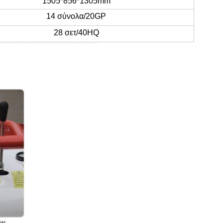
1505*856*1305mm
14 σύνολα/20GP
28 σετ/40HQ