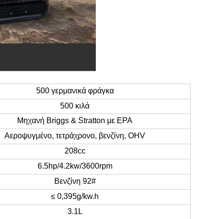
500 γερμανικά φράγκα
500 κιλά
Μηχανή Briggs & Stratton με EPA
Αεροψυγμένο, τετράχρονο, βενζίνη, OHV
208cc
6.5hp/4.2kw/3600rpm
Βενζίνη 92#
≤ 0,395g/kw.h
3.1L