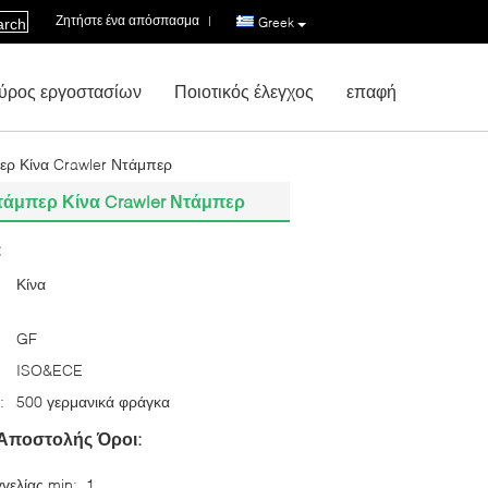
Ζητήστε ένα απόσπασμα
|
Greek
arch
ύρος εργοστασίων
Ποιοτικός έλεγχος
επαφή
ερ Κίνα Crawler Ντάμπερ
τάμπερ Κίνα Crawler Ντάμπερ
:
Κίνα
GF
ISO&ECE
:
500 γερμανικά φράγκα
Αποστολής Όροι:
γελίας min:
1