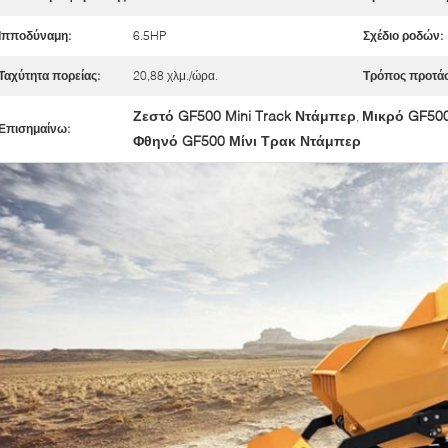
Ιπποδύναμη:
6.5HP
Σχέδιο ροδών:
Ταχύτητα πορείας:
20,88 χλμ./ώρα.
Τρόπος προτά
Ζεστό GF500 Mini Track Ντάμπερ
Μικρό GF500
,
Επισημαίνω:
Φθηνό GF500 Μίνι Τρακ Ντάμπερ