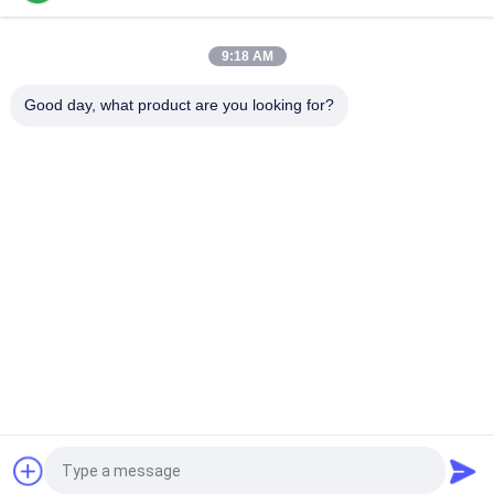
Βιομηχανική Forklift μηχανή Τύπου ελαστικών αυτοκινήτου
9:18 AM
Μηχανή πίεσης ελαστικών φορτηγίδων βαρέων
επιβαρύνσεων για την εγκατάσταση ταχείας πλάκας
Good day, what product are you looking for?
Λαϊκή κατηγορία
Όλα
Forklift Μέρη 
Forklift Μπαταρία 
Μπαταριών
Έλξης
Φορτιστής 
Forklift Συνδετήρας 
Μπαταρίας 
Μπαταριών
Περονοφόρων
Forklift Μηχανή 
Ηλεκτρικός 
Τύπου Ροδών
Συσσωρευτής
Στερεές Forklift 
Υδραυλική Dock 
Ρόδες
Leveler
Αίτηση κράτησης