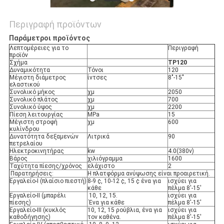
Περιγραφή προϊόντων
Παράμετροι προϊόντος
Λεπτομέρειες για το
Περιγραφή
προϊόν
Σχήμα
TP120
Δυναμικότητα
Τόνοι
120
Μέγιστη διάμετρος
ίντσες
8"-15"
ελαστικού
Συνολικό μήκος
χμ
2050
Συνολικό πλάτος
χμ
700
Συνολικό ύψος
χμ
2200
Πίεση λειτουργίας
MPa
15
Μέγιστη στροφή
χμ
600
κυλίνδρου
Δυνατότητα δεξαμενών
Λιτρικά
90
πετρελαίου
Ηλεκτροκινητήρας
kw
4.0(380v)
Βάρος
χιλιόγραμμα
1600
Ταχύτητα πίεσης/χρόνος
ελάχιστο
2
Παρατηρήσεις:
Η πλατφόρμα ανύψωσης είναι προαιρετική.
Εργαλείο-Ι (πλαίσιο πιεστή)
8-9 ¢, 10-12 ¢, 15 ¢ ένα για
ισχύει για
κάθε
πέλμα 8'-15'
Εργαλείο-II (μπαρέλι
10, 12, 15.
ισχύει για
πίεσης)
Ένα για κάθε
πέλμα 8'-15'
Εργαλείο-III (κυκλός
10, 12, 15 ρούβλια, ένα για
ισχύει για
καθοδήγησης)
τον καθένα.
πέλμα 8'-15'