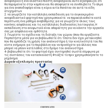
ανεφοδρικό ή ένα ελαστικό πιεστή ανεφοδρικού.Αυτό εξασφαλίζει ότι
θα παραμείνετε στην καμπίνα και θα αποφύγετε να συνθλιβείτε.Το άλμα
για ένα αναποδοφόρο είναι η κύρια αιτία θανάτου σε αυτά τα είδη
ατυχημάτων.
2. να γνωρίζετε την κατάλληλη εκπαίδευση για το συγκεκριμένο
ανεφοδιαστικό φορτηγό που χρησιμοποιείτε. να παρακολουθείτε κατά
περίπτωση ένα μάθημα αναβάθμισης για να γνωρίζετε όλους τους
κανόνες ασφάλειας και τις κατάλληλες διαδικασίες λειτουργίας.Η
εκπαίδευση στα ανυψωτικά είναι απαραίτητη για να κάνετε την εργασία
σας με ασφάλεια και ορθότητα.
3. Γνωρίστε το σχέδιο και τη διάταξη του χώρου όπου θα εργάζεστε.
Περπατήστε μέσα για να βεβαιωθείτε ότι τίποτα δεν έχει μετακινηθεί
που θα εμπόδιζε τη χρήση του ανελκυστήρα ή την κινητικότητά του.Να
είστε ενήμεροι για το περιβάλλον και να προσέχετε για άλλους που
μπορεί να μπουν κατά λάθος στο δρόμο του ανελκυστήρα.
4- βεβαιωθείτε ότι το φορτηγό έχει συντηρηθεί σωστά σύμφωνα με
τις συστάσεις του κατασκευαστή.Φτιάξτε το πριν χρησιμοποιήσετε το
μηχάνημα.
Δωρεάν εξοπλισμός προστασίας