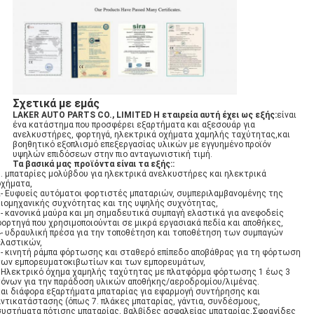
Σχετικά με εμάς
LAKER AUTO PARTS CO., LIMITED Η εταιρεία αυτή έχει ως εξής:
είναι
ένα κατάστημα που προσφέρει εξαρτήματα και αξεσουάρ για
ανελκυστήρες, φορτηγά, ηλεκτρικά οχήματα χαμηλής ταχύτητας,και
βοηθητικό εξοπλισμό επεξεργασίας υλικών με εγγυημένο προϊόν
υψηλών επιδόσεων στην πιο ανταγωνιστική τιμή.
Τα βασικά μας προϊόντα είναι τα εξής:
:
1. μπαταρίες μολύβδου για ηλεκτρικά ανελκυστήρες και ηλεκτρικά
οχήματα,
2- Ευφυείς αυτόματοι φορτιστές μπαταριών, συμπεριλαμβανομένης της
βιομηχανικής συχνότητας και της υψηλής συχνότητας,
3- κανονικά μαύρα και μη σημαδευτικά συμπαγή ελαστικά για ανεφοδείς
φορτηγά που χρησιμοποιούνται σε μικρά εργασιακά πεδία και αποθήκες,
4- υδραυλική πρέσα για την τοποθέτηση και τοποθέτηση των συμπαγών
ελαστικών,
5- κινητή ράμπα φόρτωσης και σταθερό επίπεδο αποβάθρας για τη φόρτωση
των εμπορευματοκιβωτίων και των εμπορευμάτων,
6Ηλεκτρικό όχημα χαμηλής ταχύτητας με πλατφόρμα φόρτωσης 1 έως 3
τόνων για την παράδοση υλικών αποθήκης/αεροδρομίου/λιμένας.
και διάφορα εξαρτήματα μπαταρίας για εφαρμογή συντήρησης και
αντικατάστασης (όπως 7. πλάκες μπαταρίας, γάντια, συνδέσμους,
συστήματα πότισης μπαταρίας, βαλβίδες ασφαλείας μπαταρίας,Σφραγίδες