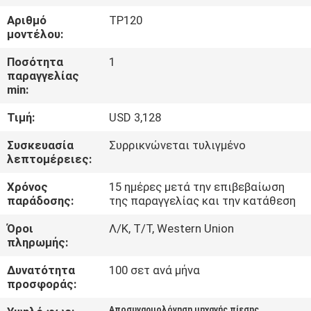
Αριθμό
TP120
ΠΟΙΟΤΙΚΌΣ
μοντέλου:
ΈΛΕΓΧΟΣ
Ποσότητα
1
παραγγελίας
min:
ΕΠΑΦΉ
Τιμή:
USD 3,128
ΝΈΑ
Συσκευασία
Συρρικνώνεται τυλιγμένο
λεπτομέρειες:
SITEMAP
Χρόνος
15 ημέρες μετά την επιβεβαίωση
παράδοσης:
της παραγγελίας και την κατάθεση
Όροι
Λ/Κ, Τ/Τ, Western Union
ΠΟΛΙΤΙΚΉ
πληρωμής:
ΑΠΟΡΡΉΤΟΥ
Δυνατότητα
100 σετ ανά μήνα
προσφοράς:
Αποσυναρμολόγηση μηχανής πίεσης