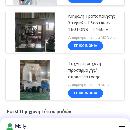
Μηχανή Τροποποίησης
Στερεών Ελαστικών
160TONS TP160-E
Κινητήρας 5.5KW
Διαπραγματεύσιμα MOQ:Διαπραγματεύσιμος
ΕΠΙΚΟΙΝΩΝΙΑ
Τεχνητή μηχανή
προσαρμογής/
αποκατάστασης
ελαστικών 500 τόνων
Διαπραγματεύσιμα MOQ:1
Τεχνητή μηχανή
ΕΠΙΚΟΙΝΩΝΙΑ
συντριβής στερεών
ελαστικών 11KW 480V
με μετασχηματιστές
Forklift μηχανή Τύπου ροδών
CHINT, διακόπτες και
επαγγέλτες
TP 250 Βιομηχανικό ανελκυστήρα
Molly