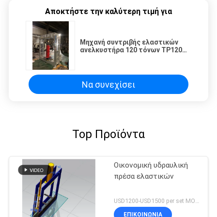
Αποκτήστε την καλύτερη τιμή για
Μηχανή συντριβής ελαστικών
ανελκυστήρα 120 τόνων TP120
για την αποσυναρμολόγηση
στερεών ελαστικών με
ρυθμιζόμενο πλαίσιο συντριβής
Να συνεχίσει
Top Προϊόντα
Οικονομική υδραυλική
πρέσα ελαστικών
USD1200-USD1500 per set MOQ:1 σύνολο
ΕΠΙΚΟΙΝΩΝΙΑ