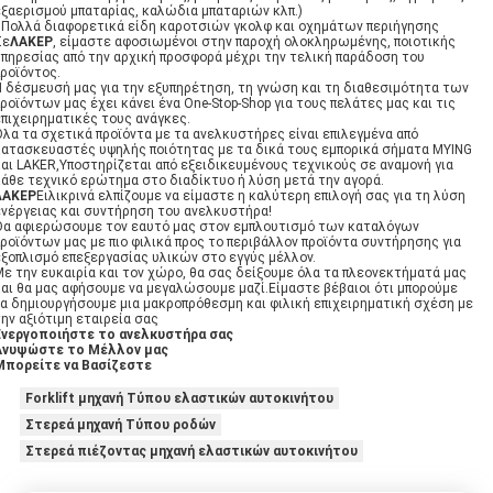
εξαερισμού μπαταρίας, καλώδια μπαταριών κλπ.)
7Πολλά διαφορετικά είδη καροτσιών γκολφ και οχημάτων περιήγησης
Σε
ΛΑΚΕΡ
, είμαστε αφοσιωμένοι στην παροχή ολοκληρωμένης, ποιοτικής
υπηρεσίας από την αρχική προσφορά μέχρι την τελική παράδοση του
προϊόντος.
Η δέσμευσή μας για την εξυπηρέτηση, τη γνώση και τη διαθεσιμότητα των
ροϊόντων μας έχει κάνει ένα One-Stop-Shop για τους πελάτες μας και τις
επιχειρηματικές τους ανάγκες.
Όλα τα σχετικά προϊόντα με τα ανελκυστήρες είναι επιλεγμένα από
κατασκευαστές υψηλής ποιότητας με τα δικά τους εμπορικά σήματα MYING
και LAKER,Υποστηρίζεται από εξειδικευμένους τεχνικούς σε αναμονή για
κάθε τεχνικό ερώτημα στο διαδίκτυο ή λύση μετά την αγορά.
ΛΑΚΕΡ
Ειλικρινά ελπίζουμε να είμαστε η καλύτερη επιλογή σας για τη λύση
ενέργειας και συντήρηση του ανελκυστήρα!
Θα αφιερώσουμε τον εαυτό μας στον εμπλουτισμό των καταλόγων
ροϊόντων μας με πιο φιλικά προς το περιβάλλον προϊόντα συντήρησης για
εξοπλισμό επεξεργασίας υλικών στο εγγύς μέλλον.
Με την ευκαιρία και τον χώρο, θα σας δείξουμε όλα τα πλεονεκτήματά μας
και θα μας αφήσουμε να μεγαλώσουμε μαζί.Είμαστε βέβαιοι ότι μπορούμε
να δημιουργήσουμε μια μακροπρόθεσμη και φιλική επιχειρηματική σχέση με
ην αξιότιμη εταιρεία σας
Ενεργοποιήστε το ανελκυστήρα σας
Ανυψώστε το Μέλλον μας
Μπορείτε να Βασίζεστε
Forklift μηχανή Τύπου ελαστικών αυτοκινήτου
Στερεά μηχανή Τύπου ροδών
Στερεά πιέζοντας μηχανή ελαστικών αυτοκινήτου