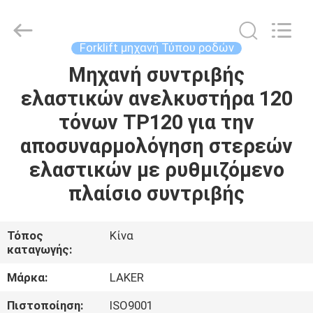
2026
LAKER
AUTOPARTS
CO.,LIMITED.
All
Forklift μηχανή Τύπου ροδών
Rights
Reserved.
Μηχανή συντριβής
ΑΡΧΙΚΉ
ελαστικών ανελκυστήρα 120
ΣΕΛΊΔΑ
τόνων TP120 για την
ΠΡΟΪΌΝΤΑ
αποσυναρμολόγηση στερεών
ελαστικών με ρυθμιζόμενο
ΣΧΕΤΙΚΆ
πλαίσιο συντριβής
ΜΕ
ΕΜΆΣ
Τόπος
Κίνα
καταγωγής:
ΓΎΡΟΣ
Μάρκα:
LAKER
ΕΡΓΟΣΤΑΣΊΩΝ
Πιστοποίηση:
ISO9001