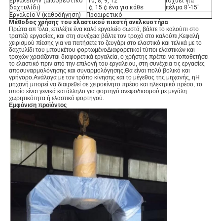
Εργαλείο-IV (αποσβεστικό
10, 8, 9, 12
ισχύει για
δαχτυλίδι)
¢, 15 ¢ ένα για κάθε
πέλμα 8'-15'
Εργαλείο-V (καθοδήγηση)
Προαιρετικό
Μέθοδος χρήσης του ελαστικού πιεστή ανελκυστήρα
Πρώτα απ 'όλα, επιλέξτε ένα καλό εργαλείο σωστά, βάλτε το καλούπι στο
τραπέζι εργασίας, και στη συνέχεια βάλτε τον τροχό στο καλούπι,Κεφαλή
χειρισμού πίεσης για να πατήσετε το ζευγάρι στο ελαστικό και τελικά με το
δαχτυλίδι του μπουκέτου φορτωμένοΔιαφορετικοί τύποι ελαστικών και
τροχών χρειάζονται διαφορετικά εργαλεία, ο χρήστης πρέπει να τοποθετήσει
το ελαστικό πριν από την επιλογή του εργαλείου, στη συνέχεια τις εργασίες
αποσυναρμολόγησης και συναρμολόγησης,Θα είναι πολύ βολικό και
γρήγορο.Ανάλογα με τον τρόπο κίνησης και το μέγεθος της μηχανής, η
Η
μηχανή μπορεί να διαιρεθεί σε χειροκίνητο πρέσο και ηλεκτρικό πρέσο, το
οποίο είναι γενικά κατάλληλο για φορτηγό ανεφοδιασμού με μεγάλη
χωρητικότητα ή ελαστικό φορτηγού.
Εμφάνιση προϊόντος