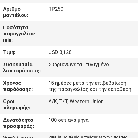
Αριθμό
TP250
ΠΟΙΟΤΙΚΌΣ
μοντέλου:
ΈΛΕΓΧΟΣ
Ποσότητα
1
παραγγελίας
min:
ΕΠΑΦΉ
Τιμή:
USD 3,128
ΝΈΑ
Συσκευασία
Συρρικνώνεται τυλιγμένο
λεπτομέρειες:
SITEMAP
Χρόνος
15 ημέρες μετά την επιβεβαίωση
παράδοσης:
της παραγγελίας και την κατάθεση
Όροι
Λ/Κ, Τ/Τ, Western Union
ΠΟΛΙΤΙΚΉ
πληρωμής:
ΑΠΟΡΡΉΤΟΥ
Δυνατότητα
100 σετ ανά μήνα
προσφοράς:
Ρυθμίσιμο πλαίσιο πρέσας Μηχανή πρέσας