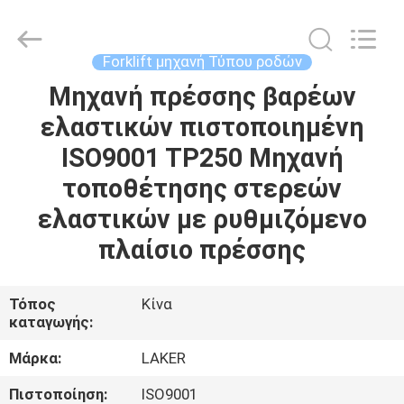
2026
LAKER
AUTOPARTS
CO.,LIMITED.
All
Forklift μηχανή Τύπου ροδών
Rights
Reserved.
Μηχανή πρέσσης βαρέων
ΑΡΧΙΚΉ
ελαστικών πιστοποιημένη
ΣΕΛΊΔΑ
ISO9001 TP250 Μηχανή
ΠΡΟΪΌΝΤΑ
τοποθέτησης στερεών
ελαστικών με ρυθμιζόμενο
ΣΧΕΤΙΚΆ
πλαίσιο πρέσσης
ΜΕ
ΕΜΆΣ
Τόπος
Κίνα
καταγωγής:
ΓΎΡΟΣ
Μάρκα:
LAKER
ΕΡΓΟΣΤΑΣΊΩΝ
Πιστοποίηση:
ISO9001