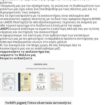
προϊόντος.
Η δέσμευσή μας για την εξυπηρέτηση, τη γνώση και τη διαθεσιμότητα των
ροϊόντων μας έχει κάνει ένα One-Stop-Shop για τους πελάτες μας και τις
επιχειρηματικές τους ανάγκες.
Όλα τα σχετικά προϊόντα με τα ανελκυστήρες είναι επιλεγμένα από
κατασκευαστές υψηλής ποιότητας με τα δικά τους εμπορικά σήματα MYING
και LAKER,Υποστηρίζεται από εξειδικευμένους τεχνικούς σε αναμονή για
κάθε τεχνικό ερώτημα στο διαδίκτυο ή λύση μετά την αγορά.
ΛΑΚΕΡ
Ειλικρινά ελπίζουμε να είμαστε η καλύτερη επιλογή σας για τη λύση
ενέργειας και συντήρηση του ανελκυστήρα!
Θα αφιερώσουμε τον εαυτό μας στον εμπλουτισμό των καταλόγων
ροϊόντων μας με πιο φιλικά προς το περιβάλλον προϊόντα συντήρησης για
εξοπλισμό επεξεργασίας υλικών στο εγγύς μέλλον.
ε την ευκαιρία και τον πλήρη χώρο, θα σας δείξουμε όλα τα
πλεονεκτήματα μας και ας αναπτυχθούμε μαζί.
Ενεργοποιήστε το ανελκυστήρα σας
Ανυψώστε το Μέλλον μας
Μπορείτε να Βασίζεστε
Forklift μηχανή Τύπου ελαστικών αυτοκινήτου