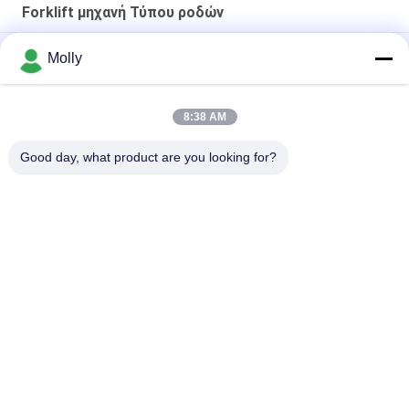
με μετασχηματιστές
Forklift μηχανή Τύπου ροδών
CHINT, διακόπτες και
επαγγέλτες
TP 250 Βιομηχανικό ανελκυστήρα
Molly
Βιομηχανική Forklift μηχανή Τύπου ελαστικών αυτοκινήτου
8:38 AM
Μηχανή πίεσης ελαστικών φορτηγίδων βαρέων
επιβαρύνσεων για την εγκατάσταση ταχείας πλάκας
Good day, what product are you looking for?
Λαϊκή κατηγορία
Όλα
Forklift Μέρη 
Forklift Μπαταρία 
Μπαταριών
Έλξης
Φορτιστής 
Forklift Συνδετήρας 
Μπαταρίας 
Μπαταριών
Περονοφόρων
Forklift Μηχανή 
Ηλεκτρικός 
Τύπου Ροδών
Συσσωρευτής
Στερεές Forklift 
Υδραυλική Dock 