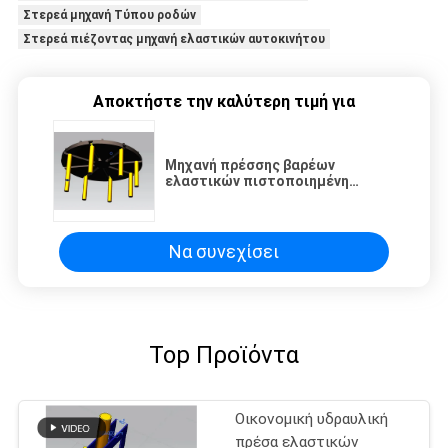
Στερεά μηχανή Τύπου ροδών
Στερεά πιέζοντας μηχανή ελαστικών αυτοκινήτου
Αποκτήστε την καλύτερη τιμή για
Μηχανή πρέσσης βαρέων
ελαστικών πιστοποιημένη
ISO9001 TP250 Μηχανή
τοποθέτησης στερεών
ελαστικών με ρυθμιζόμενο
πλαίσιο πρέσσης
Να συνεχίσει
Top Προϊόντα
Οικονομική υδραυλική
πρέσα ελαστικών