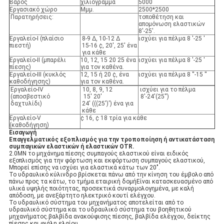
Βάρος
χιλιόγραμμα
5000
Εργασιακό χώρο
Μμμ.
2500*2500
Παρατηρήσεις:
τοποθέτηση και
απομόνωση ελαστικών
8'-25'.
Εργαλείο-Ι (πλαίσιο
8-9 ∆, 10-12 ∆
ισχύει για πέλμα 8 ′-25 ′
πιεστή)
15-16 ¢, 20', 25' ένα
για κάθε
Εργαλείο-II (μπαρέλι
10, 12, 15 20 25 ένα
ισχύει για πέλμα 8 ′-25 ′
πίεσης)
για τον καθένα.
Εργαλείο-III (κυκλός
12, 15 ή 20 ¢, ένα
ισχύει για πέλμα 8 ′′-15 ′′
καθοδήγησης)
για τον καθένα.
Εργαλείο-IV
10, 8, 9, 12
ισχύει για το πέλμα
(αποσβεστικό
15' 20'
8'-24'(25'')
δαχτυλίδι)
24' (((25')') ένα για
κάθε
Εργαλείο-V
¢ 16, ¢ 18 τρία για κάθε
(καθοδήγηση)
Εισαγωγή
Επαγγελματικός εξοπλισμός για την τροποποίηση ή αντικατάσταση
συμπαγικών ελαστικών ή ελαστικών OTR.
2.0MN το μηχάνημα πίεσης συμπαγούς ελαστικού είναι ειδικός
εξοπλισμός για την φόρτωση και εκφόρτωση συμπαγούς ελαστικού,
Μπορεί επίσης να ισχύει για ελαστικά κάτω των 20".
Το υδραυλικό κύλινδρο βρίσκεται πάνω από την κίνηση του έμβολο από
πάνω προς τα κάτω, το τμήμα.εταιρική δομήΕίναι κατασκευασμένο από
υλικά υψηλής ποιότητας, προσεκτικά συναρμολογημένα, με καλή
απόδοση, με ανεξάρτητο ηλεκτρικό κουτί ελέγχου.
Το υδραυλικό σύστημα του μηχανήματος αποτελείται από το
υδραυλικό σύστημα και το υδραυλικό σύστημα του βοηθητικού
μηχανήματος.βαλβίδα ανακούφισης πίεσης, βαλβίδα ελέγχου, δείκτης
πίεσης και φιάλη ελαίου.