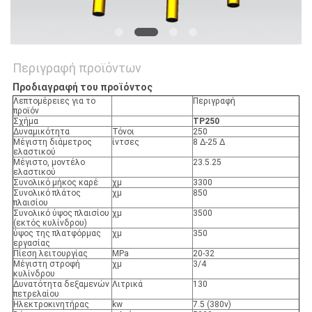
Περιγραφή προϊόντων
Προδιαγραφή του προϊόντος
Λεπτομέρειες για το
Περιγραφή
προϊόν
Σχήμα
TP250
Δυναμικότητα
Τόνοι
250
Μέγιστη διάμετρος
ίντσες
8 ∆-25 ∆
ελαστικού
Μέγιστο, μοντέλο
23.5.25
ελαστικού
Συνολικό μήκος καρέ
χμ
3300
Συνολικό πλάτος
χμ
850
πλαισίου
Συνολικό ύψος πλαισίου
χμ
3500
(εκτός κυλίνδρου)
ύψος της πλατφόρμας
χμ
350
εργασίας
Πίεση λειτουργίας
MPa
20-32
Μέγιστη στροφή
χμ
3/4
κυλίνδρου
Δυνατότητα δεξαμενών
Λιτρικά
130
πετρελαίου
Ηλεκτροκινητήρας
kw
7.5 (380v)