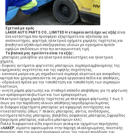
Σχετικά με εμάς
LAKER AUTO PARTS CO., LIMITED Η εταιρεία αυτή έχει ως εξής:
είναι
ένα κατάστημα που προσφέρει εξαρτήματα και αξεσουάρ για
ανελκυστήρες, φορτηγά, ηλεκτρικά οχήματα χαμηλής ταχύτητας,και
βοηθητικό εξοπλισμό επεξεργασίας υλικών με εγγυημένο προϊόν
υψηλών επιδόσεων στην πιο ανταγωνιστική τιμή.
Τα βασικά μας προϊόντα είναι τα εξής:
:
1. μπαταρίες μολύβδου για ηλεκτρικά ανελκυστήρες και ηλεκτρικά
οχήματα,
2- Ευφυείς αυτόματοι φορτιστές μπαταριών, συμπεριλαμβανομένης της
βιομηχανικής συχνότητας και της υψηλής συχνότητας,
3- κανονικά μαύρα και μη σημαδευτικά συμπαγή ελαστικά για ανεφοδείς
φορτηγά που χρησιμοποιούνται σε μικρά εργασιακά πεδία και αποθήκες,
4- υδραυλική πρέσα για την τοποθέτηση και τοποθέτηση των συμπαγών
ελαστικών,
5- κινητή ράμπα φόρτωσης και σταθερό επίπεδο αποβάθρας για τη φόρτωση
των εμπορευματοκιβωτίων και των εμπορευμάτων,
6Ηλεκτρικό όχημα χαμηλής ταχύτητας με πλατφόρμα φόρτωσης 1 έως 3
τόνων για την παράδοση υλικών αποθήκης/αεροδρομίου/λιμένας.
και διάφορα εξαρτήματα μπαταρίας για εφαρμογή συντήρησης και
αντικατάστασης (όπως 7. πλάκες μπαταρίας, γάντια, συνδέσμους,
συστήματα πότισης μπαταρίας, βαλβίδες ασφαλείας μπαταρίας,Σφραγίδες
εξαερισμού μπαταρίας, καλώδια μπαταριών κλπ.)
7Πολλά διαφορετικά είδη καροτσιών γκολφ και οχημάτων περιήγησης
Σε
ΛΑΚΕΡ
, είμαστε αφοσιωμένοι στην παροχή ολοκληρωμένης, ποιοτικής
υπηρεσίας από την αρχική προσφορά μέχρι την τελική παράδοση του