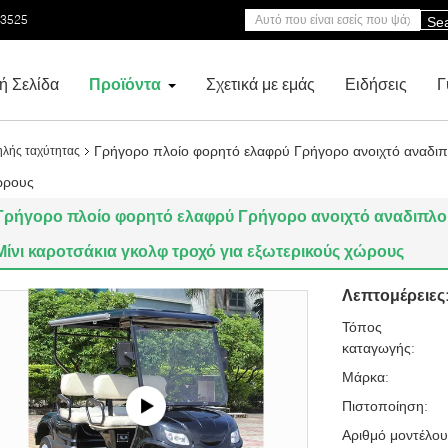
53525
Se
ή Σελίδα
Προϊόντα
Σχετικά με εμάς
Ειδήσεις
Γ
Γρήγορο πλοίο φορητό ελαφρύ Γρήγορο ανοιχτό αναδιπλ
ηλής ταχύτητας
ώρους
Γρήγορο πλοίο φορητό ελαφρύ Γρήγορο ανοιχτό αναδιπλού
Μίνι καροτσάκια γκολφ τροχό για εξωτερικούς χώρους
Λεπτομέρειες
Τόπος
καταγωγής:
Μάρκα:
Πιστοποίηση:
Αριθμό μοντέλου