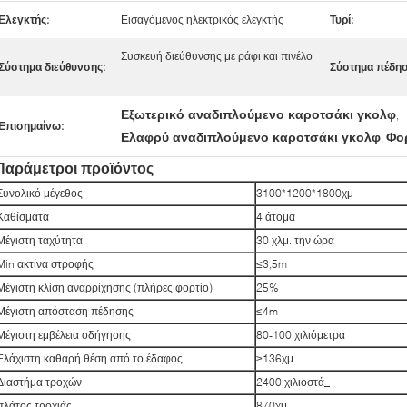
Ελεγκτής:
Εισαγόμενος ηλεκτρικός ελεγκτής
Τυρί:
Συσκευή διεύθυνσης με ράφι και πινέλο
Σύστημα διεύθυνσης:
Σύστημα πέδησ
Εξωτερικό αναδιπλούμενο καροτσάκι γκολφ
,
Επισημαίνω:
Ελαφρύ αναδιπλούμενο καροτσάκι γκολφ
Φο
,
Παράμετροι προϊόντος
Συνολικό μέγεθος
3100*1200*1800
χμ
Καθίσματα
4 άτομα
Μέγιστη ταχύτητα
30 χλμ. την ώρα
Min ακτίνα στροφής
≤3,5m
Μέγιστη κλίση αναρρίχησης (πλήρες φορτίο)
25%
Μέγιστη απόσταση πέδησης
≤4m
Μέγιστη εμβέλεια οδήγησης
80-100 χιλιόμετρα
Ελάχιστη καθαρή θέση από το έδαφος
≥136
χμ
Διαστήμα τροχών
2400 χιλιοστά
_
πλάτος τροχιάς
870
χμ