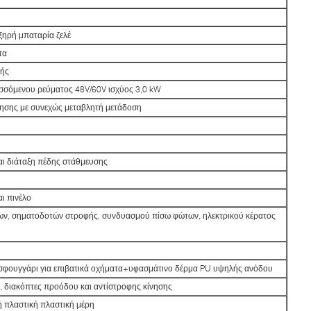
ηρή μπαταρία ζελέ
τα
τής
σσόμενου ρεύματος 48V/60V ισχύος 3,0 kW
νησης με συνεχώς μεταβλητή μετάδοση
αι διάταξη πέδης στάθμευσης
ι πινέλο
ν, σηματοδοτών στροφής, συνδυασμού πίσω φώτων, ηλεκτρικού κέρατος
σφουγγάρι για επιβατικά οχήματα+υφασμάτινο δέρμα PU υψηλής ανόδου
ς, διακόπτες προόδου και αντίστροφης κίνησης
 πλαστική πλαστική μέρη