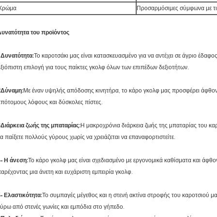
Χρώμα
Προσαρμόσιμες σύμφωνα με τις
Δυνατότητα του προϊόντος
1Δυνατότητα:
Το καροτσάκι μας είναι κατασκευασμένο για να αντέχει σε άγριο έδαφο
ξιόπιστη επιλογή για τους παίκτες γκολφ όλων των επιπέδων δεξιοτήτων.
2Δύναμη:
Με έναν υψηλής απόδοσης κινητήρα, το κάρο γκολφ μας προσφέρει άφθονη 
πότομους λόφους και δύσκολες πίστες.
Διάρκεια ζωής της μπαταρίας:
Η μακροχρόνια διάρκεια ζωής της μπαταρίας του καρ
α παίξετε πολλούς γύρους χωρίς να χρειάζεται να επαναφορτιστείτε.
- Η άνεση:
Το κάρο γκολφ μας είναι σχεδιασμένο με εργονομικά καθίσματα και άφθο
αρέχοντας μια άνετη και ευχάριστη εμπειρία γκολφ.
- Ελαστικότητα:
Το συμπαγές μέγεθος και η στενή ακτίνα στροφής του καροτσιού μ
ύρω από στενές γωνίες και εμπόδια στο γήπεδο.