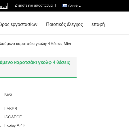
Ζητήστε ένα απόσπασμα
|
Greek
arch
ύρος εργοστασίων
Ποιοτικός έλεγχος
επαφή
ούμενο καροτσάκι γκολφ 4 θέσεις Μίνι
μενο καροτσάκι γκολφ 4 θέσεις
:
Κίνα
LAKER
ISO&ECE
:
Γκολφ Α 4R