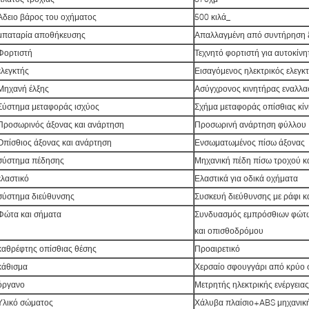
Άδειο βάρος του οχήματος
500 κιλά
_
μπαταρία αποθήκευσης
Απαλλαγμένη από συντήρηση ξ
Φορτιστή
Τεχνητό φορτιστή για αυτοκίνη
ελεγκτής
Εισαγόμενος ηλεκτρικός ελεγκ
Μηχανή έλξης
Ασύγχρονος κινητήρας εναλλα
Σύστημα μεταφοράς ισχύος
Σχήμα μεταφοράς οπίσθιας κί
Προσωρινός άξονας και ανάρτηση
Προσωρινή ανάρτηση φύλλου
Οπίσθιος άξονας και ανάρτηση
Ενσωματωμένος πίσω άξονας
σύστημα πέδησης
Μηχανική πέδη πίσω τροχού κ
ελαστικό
Ελαστικά για οδικά οχήματα
σύστημα διεύθυνσης
Συσκευή διεύθυνσης με ράφι κα
Φώτα και σήματα
Συνδυασμός εμπρόσθιων φώτω
και οπισθοδρόμου
καθρέφτης οπίσθιας θέσης
Προαιρετικό
κάθισμα
Χερσαίο σφουγγάρι από κρύο 
όργανο
Μετρητής ηλεκτρικής ενέργεια
Υλικό σώματος
Χάλυβα πλαίσιο+ABS μηχανική