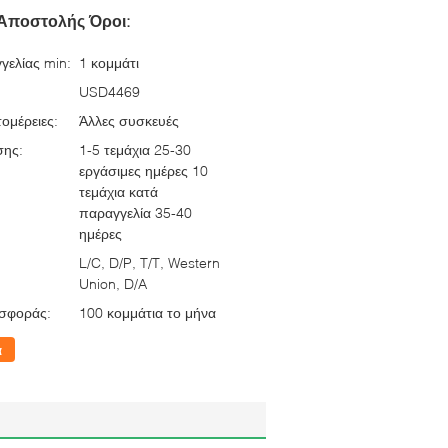
Αποστολής Όροι:
γελίας min:
1 κομμάτι
USD4469
ομέρειες:
Άλλες συσκευές
σης:
1-5 τεμάχια 25-30
εργάσιμες ημέρες 10
τεμάχια κατά
παραγγελία 35-40
ημέρες
L/C, D/P, T/T, Western
Union, D/A
σφοράς:
100 κομμάτια το μήνα
α