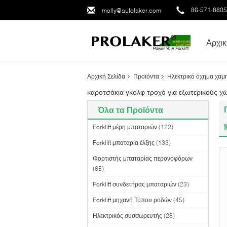
86-571-880
molly@autolaker.com
Αρχικ
Αρχική Σελίδα
Προϊόντα
Ηλεκτρικό όχημα χαμ
καροτσάκια γκολφ τροχό για εξωτερικούς χ
Όλα τα Προϊόντα
Forklift μέρη μπαταριών
(122)
Forklift μπαταρία έλξης
(133)
Φορτιστής μπαταρίας περονοφόρων
(65)
Forklift συνδετήρας μπαταριών
(23)
Forklift μηχανή Τύπου ροδών
(45)
Ηλεκτρικός συσσωρευτής
(28)