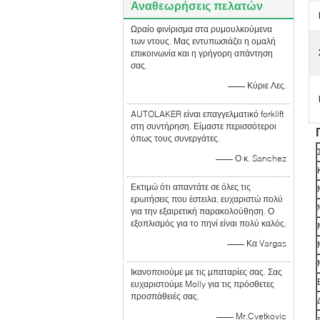
Αναθεωρήσεις πελατών
Ωραίο φινίρισμα στα ρυμουλκούμενα
των ντους. Μας εντυπωσιάζει η ομαλή
επικοινωνία και η γρήγορη απάντηση
σας.
—— Κύριε Λες.
AUTOLAKER είναι επαγγελματικό forklift
στη συντήρηση. Είμαστε περισσότεροι
όπως τους συνεργάτες.
—— Ο κ. Sanchez
Εκτιμώ ότι απαντάτε σε όλες τις
ερωτήσεις που έστειλα, ευχαριστώ πολύ
για την εξαιρετική παρακολούθηση. Ο
εξοπλισμός για το πηνί είναι πολύ καλός.
—— Κα Vargas
Ικανοποιούμε με τις μπαταρίες σας. Σας
ευχαριστούμε Molly για τις πρόσθετες
προσπάθειές σας.
—— Mr.Cvetkovic