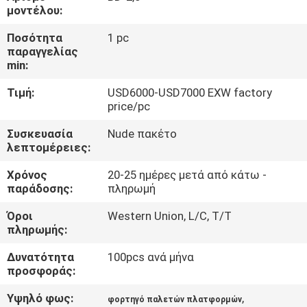
μοντέλου:
ΠΟΙΟΤΙΚΌΣ
Ποσότητα
1 pc
παραγγελίας
ΈΛΕΓΧΟΣ
min:
Τιμή:
USD6000-USD7000 EXW factory
ΕΠΑΦΉ
price/pc
Συσκευασία
Nude πακέτο
ΝΈΑ
λεπτομέρειες:
Χρόνος
20-25 ημέρες μετά από κάτω -
SITEMAP
παράδοσης:
πληρωμή
Όροι
Western Union, L/C, T/T
ΠΟΛΙΤΙΚΉ
πληρωμής:
ΑΠΟΡΡΉΤΟΥ
Δυνατότητα
100pcs ανά μήνα
προσφοράς:
Υψηλό φως:
,
φορτηγό παλετών πλατφορμών