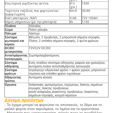
Εσωτερική γυρίζοντας ακτίνα
b13
1500
(χιλ.)
Ταχύτητα ταξιδιού, που φορτώνεται/
Km/h
30/80
ξεφορτωμένη
Βολτ μπαταριών. /ΚΑΠ.
V/Ah
72V 150AH
Βάρος υπηρεσιών (με την μπαταρία)
Κλ
1150
Πλαίσιο
Χάλυβας
Σώμα
Πιάτο χάλυβα
Πάτωμα
Λάστιχο
Σύστημα
Μέτωπο: 2 προβολείς, 2 μπροστινά σήματα στροφής
φωτισμού και
Πλάτη: 2 οπίσθια σήματα στροφής, 2 φω'τα φρένων
κέρατο
DC/DC
72V/12V DC/DC
μετατροπέας
Αντιστρέφοντας
Συμπεριλαμβανόμενος
συναγερμός
Σύστημα
Ενός σταδίου σύστημα οδήγησης ραφιών και γραναζιών,
οδήγησης
αυτόματη rocker αντισταθμίζοντας λειτουργία
Σύστημα
τετράτροχο υδραυλικό φρένο + φρένο χεριών, μπροστινό
φρένων
τύμπανο και οπίσθιο φρένο τυμπάνων
Οδηγώντας
Αυτόματη κίνηση
τρόπος
Όργανα
Voltameter, αμπερόμετρο, ταχύμετρο, δείκτης σημάτων
στροφής, δείκτης προβολέων,
κλειδί ανάφλεξης Διακόπτης προβολέων, διακόπτης
σημάτων στροφής, κουμπί κέρατων
Δύναμη προϊόντων
- Το όχημα μπορεί να φορτώσει τις αποσκευές, το δέμα και το
μαζικό φορτίο στον αερολιμένα, το λιμένα και τα εργοστάσια.
- Μπαταρία που χρησιμοποιείται, φιλικός προς το περιβάλλον