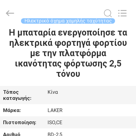
2026
LAKER
AUTOPARTS
CO.,LIMITED.
All
Ηλεκτρικό όχημα χαμηλής ταχύτητας
Rights
Reserved.
Η μπαταρία ενεργοποίησε τα
ΑΡΧΙΚΉ
ηλεκτρικά φορτηγά φορτίου
ΣΕΛΊΔΑ
με την πλατφόρμα
ΠΡΟΪΌΝΤΑ
ικανότητας φόρτωσης 2,5
τόνου
ΣΧΕΤΙΚΆ
ΜΕ
Τόπος
Κίνα
καταγωγής:
ΕΜΆΣ
Μάρκα:
LAKER
ΓΎΡΟΣ
Πιστοποίηση:
ISO,CE
ΕΡΓΟΣΤΑΣΊΩΝ
Αριθμό
BD-2,5