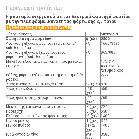
Περιγραφή προϊόντων
Η μπαταρία ενεργοποίησε τα ηλεκτρικά φορτηγά φορτίου
με την πλατφόρμα ικανότητας φόρτωσης 2,5 τόνου
Προδιαγραφές προϊόντων
Τύπος κίνησης
Μπαταρία
Χωρητικότητα φορτίων
Q (κλ)
2500
Φόρτωση αξόνων, φορτωμένα μέτωπο/
κλ
1660/3090
οπίσθιο τμήμα
Φόρτωση αξόνων, ξεφορτωμένοι
κλ
865/885
μπροστινός/οπίσθιο τμήμα
Μέγεθος ελαστικών αυτοκινήτου, μέτωπο
175R14
Std.tyre
Ακτινωτός
πνευματικός
Ρόδες, μπροστινό οπίσθιο τμήμα αριθμού (οι
2/2x
ρόδες)
Ύψος ύψους καθισμάτων/στάση
h7 (χιλ.)
820
Ύψος συζεύξεων
h10
550
(χιλ.)
Ύψος φόρτωσης, ξεφορτωμένο
h11
760
(χιλ.)
Μήκος της επιφάνειας φόρτωσης
l3 (χιλ.)
2240
Προεξοχή
l5 (χιλ.)
630
Πλάτος της επιφάνειας φόρτωσης
b9 (χιλ.)
1400
Γενικό μήκος
l1 (χιλ.)
3440
Γενικό πλάτος
b1/b2
1400
(χιλ.)
Γυρίζοντας ακτίνα
Wa
3580
(χιλ.)