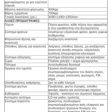
φρεναρίσματος με μια ταχύτητα
20km/h
Μέγιστη ικανότητα φόρτωσης
400kgs
Βάρος οχημάτων
700kgs
Γενικές διαστάσεις (χιλ.)
3090×1490×1950mm
ΑΛΛΕΣ ΠΡΟΔΙΑΓΡΑΦΕΣ:
Πόρτα
Πόρτα αργιλίου, κάθε πόρτα που αφαιρείται
ή που εγκαθίσταται στα δευτερόλεπτα
Σύστημα φρένων
τετράτροχο υδραυλικό φρένο, φρένο χώρων
στάθμευσης
Μπροστινοί άξονας και
Ανεξάρτητη αναστολή
αναστολή
Οπίσθιος άξονας και αναστολή
Ακέραιος οπίσθιος άξονας, μη-ανεξάρτητη
αναστολή άνοιξη σπειρών, υδραυλικός
σωλήνας απορροφητών κλονισμού
Σύστημα οδήγησης
σύστημα οδήγησης ραφιών και γραναζιών
Σώμα
Πλαίσια χάλυβα + σώμα φίμπεργκλας
Πάτωμα
Αντιολισθητικό floormat
Όργανα στο ταμπλό
Όργανα συνδυασμού
συμπεριλαμβανομένου του δείκτη ισχύος,
τάση, ρεύμα, απόσταση, φωτισμός, F/R,
σήμα
Οπισθοσκόπος καθρέφτης
1pc σε κάθε πλευρά
Σύστημα φω'των
Προβολέας, φω'τα στροφής, οπίσθιο
φανάρι, κέρατο και αντίστροφη σειρήνα
Καθίσματα
Υψηλός - ποιότητα του τεχνητού δέρματος
Αυτόματο σύστημα
CD και ραδιο, ομιλητής
Σύστημα διακόπτη
Διακόπτης συνδυασμού
συμπεριλαμβανομένου kety, ελαφριού και
συνδυασμού ψηκτρών δύναμης του
διακόπτη, του διακόπτη F/R και του