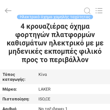
2026
LAKER
AUTOPARTS
CO.,LIMITED.
All
Ηλεκτρικό όχημα χαμηλής ταχύτητας
Rights
Reserved.
4 κρουαζιέρας όχημα
ΑΡΧΙΚΉ
φορτηγών πλατφορμών
ΣΕΛΊΔΑ
καθισμάτων ηλεκτρικό με με
ΠΡΟΪΌΝΤΑ
μηδενικές εκπομπές φιλικό
προς το περιβάλλον
ΣΧΕΤΙΚΆ
ΜΕ
Τόπος
Κίνα
καταγωγής:
ΕΜΆΣ
Μάρκα:
LAKER
ΓΎΡΟΣ
Πιστοποίηση:
ISO,CE
ΕΡΓΟΣΤΑΣΊΩΝ
Αριθμό
Να ταξιδεψει 1