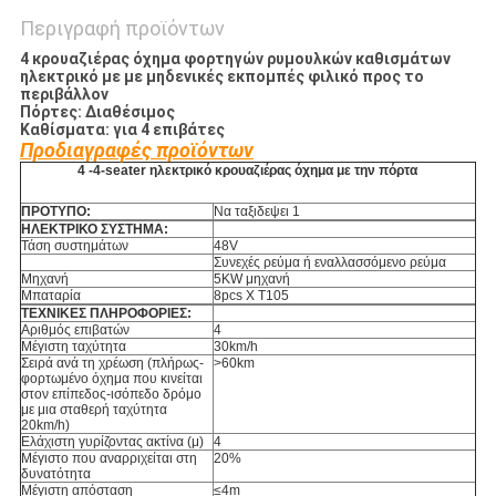
Περιγραφή προϊόντων
4 κρουαζιέρας όχημα φορτηγών ρυμουλκών καθισμάτων
ηλεκτρικό με με μηδενικές εκπομπές φιλικό προς το
περιβάλλον
Πόρτες: Διαθέσιμος
Καθίσματα: για 4 επιβάτες
Προδιαγραφές προϊόντων
4 -4-seater ηλεκτρικό κρουαζιέρας όχημα με την πόρτα
ΠΡΟΤΥΠΟ:
Να ταξιδεψει 1
ΗΛΕΚΤΡΙΚΟ ΣΥΣΤΗΜΑ:
Τάση συστημάτων
48V
Συνεχές ρεύμα ή εναλλασσόμενο ρεύμα
Μηχανή
5KW μηχανή
Μπαταρία
8pcs Χ T105
ΤΕΧΝΙΚΕΣ ΠΛΗΡΟΦΟΡΙΕΣ:
Αριθμός επιβατών
4
Μέγιστη ταχύτητα
30km/h
Σειρά ανά τη χρέωση (πλήρως-
>60km
φορτωμένο όχημα που κινείται
στον επίπεδος-ισόπεδο δρόμο
με μια σταθερή ταχύτητα
20km/h)
Ελάχιστη γυρίζοντας ακτίνα (μ)
4
Μέγιστο που αναρριχείται στη
20%
δυνατότητα
Μέγιστη απόσταση
≤
4m