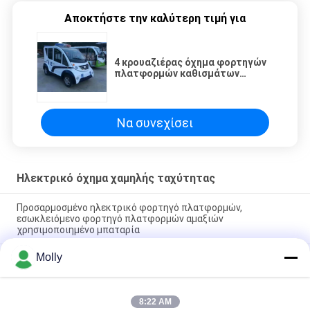
Αποκτήστε την καλύτερη τιμή για
4 κρουαζιέρας όχημα φορτηγών
πλατφορμών καθισμάτων
ηλεκτρικό με με μηδενικές
εκπομπές φιλικό προς το
περιβάλλον
Να συνεχίσει
Ηλεκτρικό όχημα χαμηλής ταχύτητας
Προσαρμοσμένο ηλεκτρικό φορτηγό πλατφορμών,
εσωκλειόμενο φορτηγό πλατφορμών αμαξιών
χρησιμοποιημένο μπαταρία
Molly
Ηλεκτρικό φορτηγό όχημα με μπαταρία λιθίου με πλατφόρμα
φόρτωσης και αναδιπλούμενο περιφράγιο
4 κρουαζιέρας όχημα φορτηγών πλατφορμών καθισμάτων
8:22 AM
ηλεκτρικό με με μηδενικές εκπομπές φιλικό προς το