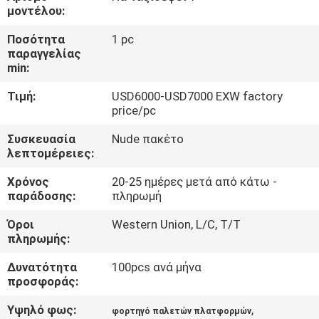
μοντέλου:
ΠΟΙΟΤΙΚΌΣ
Ποσότητα
1 pc
παραγγελίας
ΈΛΕΓΧΟΣ
min:
Τιμή:
USD6000-USD7000 EXW factory
ΕΠΑΦΉ
price/pc
Συσκευασία
Nude πακέτο
ΝΈΑ
λεπτομέρειες:
Χρόνος
20-25 ημέρες μετά από κάτω -
SITEMAP
παράδοσης:
πληρωμή
Όροι
Western Union, L/C, T/T
ΠΟΛΙΤΙΚΉ
πληρωμής:
ΑΠΟΡΡΉΤΟΥ
Δυνατότητα
100pcs ανά μήνα
προσφοράς:
Υψηλό φως:
,
φορτηγό παλετών πλατφορμών