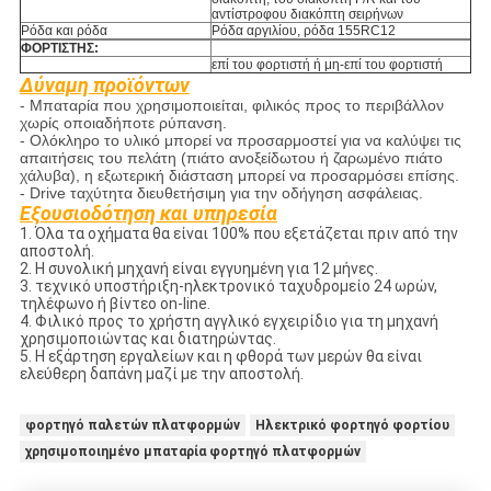
αντίστροφου διακόπτη σειρήνων
Ρόδα και ρόδα
Ρόδα αργιλίου, ρόδα 155RC12
ΦΟΡΤΙΣΤΗΣ:
επί του φορτιστή ή μη-επί του φορτιστή
Δύναμη προϊόντων
- Μπαταρία που χρησιμοποιείται, φιλικός προς το περιβάλλον
χωρίς οποιαδήποτε ρύπανση.
- Ολόκληρο το υλικό μπορεί να προσαρμοστεί για να καλύψει τις
απαιτήσεις του πελάτη (πιάτο ανοξείδωτου ή ζαρωμένο πιάτο
χάλυβα), η εξωτερική διάσταση μπορεί να προσαρμόσει επίσης.
- Drive ταχύτητα διευθετήσιμη για την οδήγηση ασφάλειας.
Εξουσιοδότηση και υπηρεσία
1.
Όλα τα οχήματα θα είναι 100% που εξετάζεται πριν από την
αποστολή.
2.
Η συνολική μηχανή είναι εγγυημένη για 12 μήνες.
3.
τεχνικό υποστήριξη-ηλεκτρονικό ταχυδρομείο 24 ωρών,
τηλέφωνο ή βίντεο on-line.
4.
Φιλικό προς το χρήστη αγγλικό εγχειρίδιο για τη μηχανή
χρησιμοποιώντας και διατηρώντας.
5.
Η εξάρτηση εργαλείων και η φθορά των μερών θα είναι
ελεύθερη δαπάνη μαζί με την αποστολή.
φορτηγό παλετών πλατφορμών
Ηλεκτρικό φορτηγό φορτίου
χρησιμοποιημένο μπαταρία φορτηγό πλατφορμών