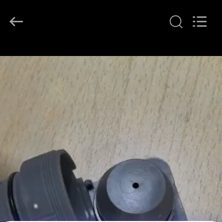
2026
LAKER
AUTOPARTS
CO.,LIMITED.
All
Rights
Reserved.
ΑΡΧΙΚΉ
ΣΕΛΊΔΑ
ΠΡΟΪΌΝΤΑ
ΣΧΕΤΙΚΆ
ΜΕ
ΕΜΆΣ
ΓΎΡΟΣ
ΕΡΓΟΣΤΑΣΊΩΝ