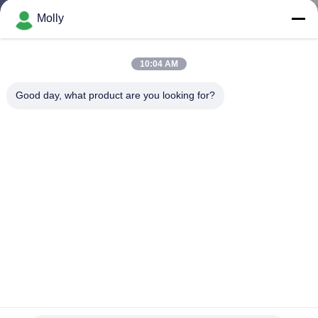
Molly
ΠΟΙΟΤΙΚΌΣ
ΈΛΕΓΧΟΣ
10:04 AM
Good day, what product are you looking for?
ΕΠΑΦΉ
ΝΈΑ
SITEMAP
ΠΟΛΙΤΙΚΉ
ΑΠΟΡΡΉΤΟΥ
Κατοχυρωμένο με δίπλωμα ευρεσιτεχνίας Μέγεθος L
Μπαταρία περονοφόρου ανυψωτικού καλαθιού, βύσμα
εξαερισμού Καπάκια πλήρωσης ανθεκτικά Πιστοποίηση CE