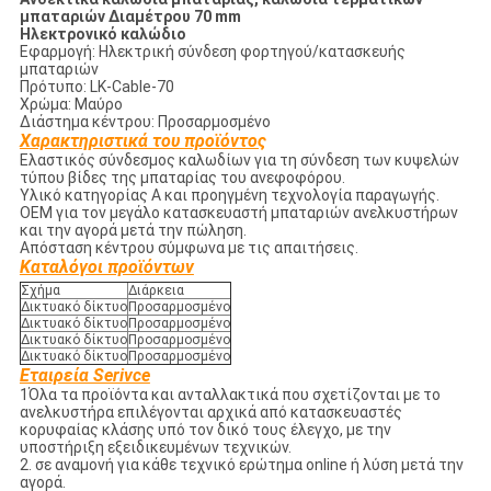
μπαταριών Διαμέτρου 70 mm
Ηλεκτρονικό καλώδιο
Εφαρμογή: Ηλεκτρική σύνδεση φορτηγού/κατασκευής
μπαταριών
Πρότυπο: LK-Cable-70
Χρώμα: Μαύρο
Διάστημα κέντρου: Προσαρμοσμένο
Χαρακτηριστικά του προϊόντος
Ελαστικός σύνδεσμος καλωδίων για τη σύνδεση των κυψελών
τύπου βίδες της μπαταρίας του ανεφοφόρου.
Υλικό κατηγορίας Α και προηγμένη τεχνολογία παραγωγής.
OEM για τον μεγάλο κατασκευαστή μπαταριών ανελκυστήρων
και την αγορά μετά την πώληση.
Απόσταση κέντρου σύμφωνα με τις απαιτήσεις.
Καταλόγοι προϊόντων
Σχήμα
Διάρκεια
Δικτυακό δίκτυο
Προσαρμοσμένο
Δικτυακό δίκτυο
Προσαρμοσμένο
Δικτυακό δίκτυο
Προσαρμοσμένο
Δικτυακό δίκτυο
Προσαρμοσμένο
Εταιρεία Serivce
1Όλα τα προϊόντα και ανταλλακτικά που σχετίζονται με το
ανελκυστήρα επιλέγονται αρχικά από κατασκευαστές
κορυφαίας κλάσης υπό τον δικό τους έλεγχο, με την
υποστήριξη εξειδικευμένων τεχνικών.
2. σε αναμονή για κάθε τεχνικό ερώτημα online ή λύση μετά την
αγορά.