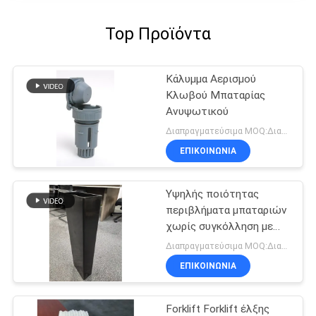
Top Προϊόντα
Κάλυμμα Αερισμού
Κλωβού Μπαταρίας
Ανυψωτικού
Διαπραγματεύσιμα MOQ:Διαπραγματεύσιμο
ΕΠΙΚΟΙΝΩΝΙΑ
Υψηλής ποιότητας
περιβλήματα μπαταριών
χωρίς συγκόλληση με
100% πρωτόγονο υλικό
Διαπραγματεύσιμα MOQ:Διαπραγματεύσιμος
PP και προσαρμόσιμα
ΕΠΙΚΟΙΝΩΝΙΑ
μεγέθη - BCI Box
Forklift Forklift έλξης