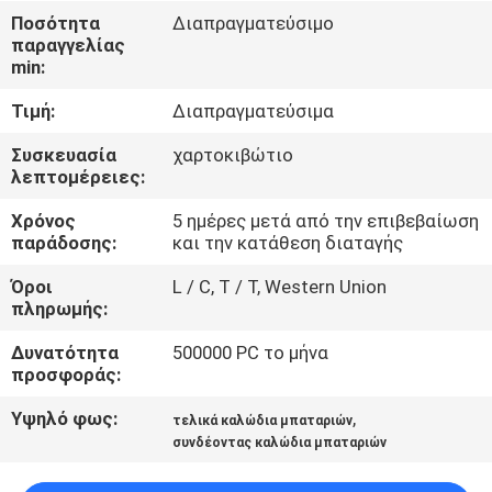
Ποσότητα
Διαπραγματεύσιμο
παραγγελίας
ΠΟΙΟΤΙΚΌΣ
min:
ΈΛΕΓΧΟΣ
Τιμή:
Διαπραγματεύσιμα
ΕΠΑΦΉ
Συσκευασία
χαρτοκιβώτιο
λεπτομέρειες:
Χρόνος
5 ημέρες μετά από την επιβεβαίωση
ΝΈΑ
παράδοσης:
και την κατάθεση διαταγής
Όροι
L / C, T / T, Western Union
SITEMAP
πληρωμής:
Δυνατότητα
500000 PC το μήνα
ΠΟΛΙΤΙΚΉ
προσφοράς:
ΑΠΟΡΡΉΤΟΥ
Υψηλό φως:
,
τελικά καλώδια μπαταριών
συνδέοντας καλώδια μπαταριών