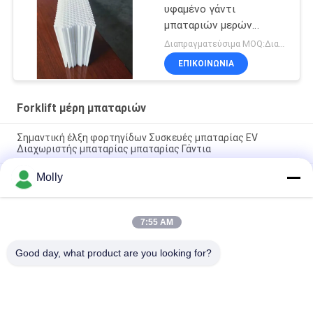
υφαμένο γάντι
μπαταριών μερών
μπαταριών
Διαπραγματεύσιμα MOQ:Διαπραγματεύσιμος
15tubesTubular
ΕΠΙΚΟΙΝΩΝΙΑ
Forklift μέρη μπαταριών
Σημαντική έλξη φορτηγίδων Συσκευές μπαταρίας EV
Διαχωριστής μπαταρίας μπαταρίας Γάντια
Molly
Επαγγελματικό μαύρο χρώμα βιδών μπουλονιών μπαταριών
έλξης M10 με το πλαστικό κεφάλι
Forklift μεγέθους Μ μέρη μπαταριών, μήκος 67mm
7:55 AM
επιπλεόντων σωμάτων βουλωμάτων διεξόδων μπαταριών
υλικά PP
Good day, what product are you looking for?
Λαϊκή κατηγορία
Όλα