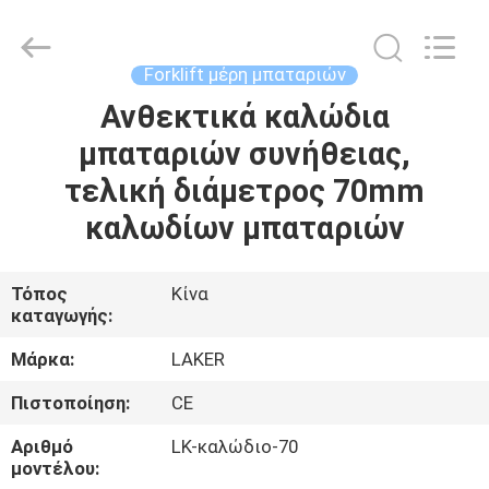
2026
LAKER
AUTOPARTS
CO.,LIMITED.
All
Forklift μέρη μπαταριών
Rights
Reserved.
Ανθεκτικά καλώδια
ΑΡΧΙΚΉ
μπαταριών συνήθειας,
ΣΕΛΊΔΑ
τελική διάμετρος 70mm
ΠΡΟΪΌΝΤΑ
καλωδίων μπαταριών
ΣΧΕΤΙΚΆ
Τόπος
Κίνα
καταγωγής:
ΜΕ
ΕΜΆΣ
Μάρκα:
LAKER
Πιστοποίηση:
CE
ΓΎΡΟΣ
Αριθμό
LK-καλώδιο-70
ΕΡΓΟΣΤΑΣΊΩΝ
μοντέλου: