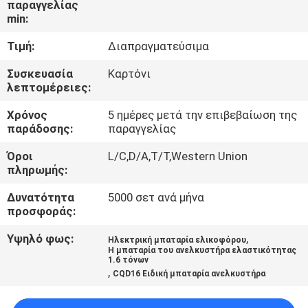
παραγγελίας
min:
ΠΟΙΟΤΙΚΌΣ
Τιμή:
Διαπραγματεύσιμα
ΈΛΕΓΧΟΣ
Συσκευασία
Καρτόνι
λεπτομέρειες:
ΕΠΑΦΉ
Χρόνος
5 ημέρες μετά την επιβεβαίωση της
παράδοσης:
παραγγελίας
ΝΈΑ
Όροι
L/C,D/A,T/T,Western Union
πληρωμής:
SITEMAP
Δυνατότητα
5000 σετ ανά μήνα
προσφοράς:
ΠΟΛΙΤΙΚΉ
Υψηλό φως:
,
Ηλεκτρική μπαταρία ελικοφόρου
ΑΠΟΡΡΉΤΟΥ
Η μπαταρία του ανελκυστήρα ελαστικότητας
1.6 τόνων
,
CQD16 Ειδική μπαταρία ανελκυστήρα