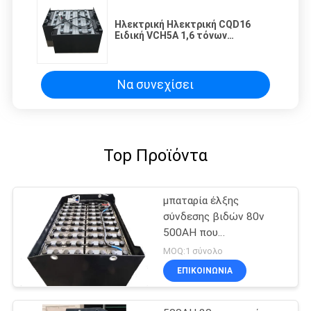
Ηλεκτρική Ηλεκτρική CQD16
Ειδική VCH5A 1,6 τόνων
μπαταρία 48V 500Ah
Να συνεχίσει
Top Προϊόντα
μπαταρία έλξης
σύνδεσης βιδών 80v
500AH που
προσαρμόζεται για
MOQ:1 σύνολο
Forklift MHE
ΕΠΙΚΟΙΝΩΝΙΑ