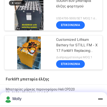
500AH 80v μπαταρία
έλξης φορτηγού
USD4700-5000/SET MOQ:1 σύνολο
ΕΠΙΚΟΙΝΩΝΙΑ
Customized Lithium
Battery for STILL FM - X
17 Forklift Replacing
48V/775AH Lead - Acid
Διαπραγματεύσιμα MOQ:1
Battery to 51.2V 690AH
ΕΠΙΚΟΙΝΩΝΙΑ
Lithium Battery
Forklift μπαταρία έλξης
Μπαταρίες μάρκας περονοφόρου Heli CPD20
5PzS600/48V600Ah Heli 2,5 τόνων
Molly
Ηλεκτρικό ανελκυστήρα ελαστικών 6PBS600 80V 600Ah,
χονδρική πώληση για ηλεκτρικό ανελκυστήρα