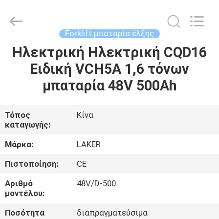
2026
LAKER
AUTOPARTS
CO.,LIMITED.
All
Forklift μπαταρία έλξης
Rights
Reserved.
Ηλεκτρική Ηλεκτρική CQD16
ΑΡΧΙΚΉ
Ειδική VCH5A 1,6 τόνων
ΣΕΛΊΔΑ
μπαταρία 48V 500Ah
ΠΡΟΪΌΝΤΑ
Τόπος
Κίνα
καταγωγής:
ΣΧΕΤΙΚΆ
ΜΕ
Μάρκα:
LAKER
ΕΜΆΣ
Πιστοποίηση:
CE
Αριθμό
48V/D-500
ΓΎΡΟΣ
μοντέλου:
ΕΡΓΟΣΤΑΣΊΩΝ
Ποσότητα
διαπραγματεύσιμα