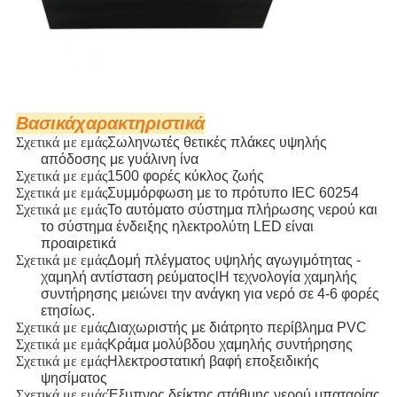
Βασικά
χαρακτηριστικά
Σχετικά με εμάς
Σωληνωτές θετικές πλάκες υψηλής
απόδοσης με γυάλινη ίνα
Σχετικά με εμάς
1500 φορές κύκλος ζωής
Σχετικά με εμάς
Συμμόρφωση με το πρότυπο IEC 60254
Σχετικά με εμάς
Το αυτόματο σύστημα πλήρωσης νερού και
το σύστημα ένδειξης ηλεκτρολύτη LED είναι
προαιρετικά
Σχετικά με εμάς
Δομή πλέγματος υψηλής αγωγιμότητας -
χαμηλή αντίσταση ρεύματος
l
Η τεχνολογία χαμηλής
συντήρησης μειώνει την ανάγκη για νερό σε 4-6 φορές
ετησίως.
Σχετικά με εμάς
Διαχωριστής με διάτρητο περίβλημα PVC
Σχετικά με εμάς
Κράμα μολύβδου χαμηλής συντήρησης
Σχετικά με εμάς
Ηλεκτροστατική βαφή εποξειδικής
ψησίματος
Σχετικά με εμάς
Έξυπνος δείκτης στάθμης νερού μπαταρίας