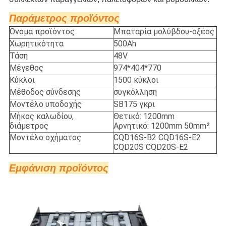
Π
αράμετρος προϊόντος
Όνομα προϊόντος
Μπαταρία μολύβδου-οξέος
Χωρητικότητα
500Ah
Τάση
48V
Μέγεθος
974*404*770
Κύκλοι
1500 κύκλοι
Μέθοδος σύνδεσης
συγκόλληση
Μοντέλο υποδοχής
SB175 γκρι
Μήκος καλωδίου,
Θετικό: 1200mm
διάμετρος
Αρνητικό: 1200mm 50mm²
Μοντέλο οχήματος
CQD16S-B2 CQD16S-E2
CQD20S CQD20S-E2
Εμφάνιση προϊόντος