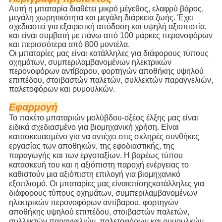
Αυτή η μπαταρία διαθέτει μικρό μέγεθος, ελαφρύ βάρος,
μεγάλη χωρητικότητα και μεγάλη διάρκεια ζωής. Έχει
σχεδιαστεί για εξαιρετική απόδοση και υψηλή αξιοπιστία,
και είναι συμβατή με πάνω από 100 μάρκες περονοφόρων
και περισσότερα από 800 μοντέλα.
Οι μπαταρίες μας είναι κατάλληλες για διάφορους τύπους
οχημάτων, συμπεριλαμβανομένων ηλεκτρικών
περονοφόρων αντίβαρου, φορτηγών αποθήκης υψηλού
επιπέδου, στοιβαστών παλετών, συλλεκτών παραγγελιών,
παλετοφόρων και ρυμουλκών.
Εφαρμογή
Το πακέτο μπαταριών μολύβδου-οξέος έλξης μας είναι
ειδικά σχεδιασμένο για βιομηχανική χρήση. Είναι
κατασκευασμένο για να αντέχει στις σκληρές συνθήκες
εργασίας των αποθηκών, της εφοδιαστικής, της
παραγωγής και των εργοταξίων. Η βαρέως τύπου
κατασκευή του και η αξιόπιστη παροχή ενέργειας το
καθιστούν μια αξιόπιστη επιλογή για βιομηχανικό
εξοπλισμό. Οι μπαταρίες μας είναι
επίσης
κατάλληλες για
διάφορους τύπους οχημάτων, συμπεριλαμβανομένων
ηλεκτρικών περονοφόρων αντίβαρου, φορτηγών
αποθήκης υψηλού επιπέδου, στοιβαστών παλετών,
συλλεκτών παραγγελιών, παλετοφόρων και ρυμουλκών.