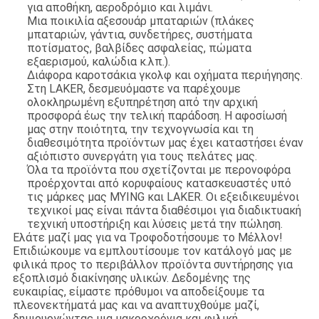
για αποθήκη, αεροδρόμιο και λιμάνι.
Μια ποικιλία αξεσουάρ μπαταριών (πλάκες
μπαταριών, γάντια, συνδετήρες, συστήματα
ποτίσματος, βαλβίδες ασφαλείας, πώματα
εξαερισμού, καλώδια κ.λπ.).
Διάφορα καροτσάκια γκολφ και οχήματα περιήγησης.
Στη LAKER, δεσμευόμαστε να παρέχουμε
ολοκληρωμένη εξυπηρέτηση από την αρχική
προσφορά έως την τελική παράδοση. Η αφοσίωσή
μας στην ποιότητα, την τεχνογνωσία και τη
διαθεσιμότητα προϊόντων μας έχει καταστήσει έναν
αξιόπιστο συνεργάτη για τους πελάτες μας.
Όλα τα προϊόντα που σχετίζονται με περονοφόρα
προέρχονται από κορυφαίους κατασκευαστές υπό
τις μάρκες μας MYING και LAKER. Οι εξειδικευμένοι
τεχνικοί μας είναι πάντα διαθέσιμοι για διαδικτυακή
τεχνική υποστήριξη και λύσεις μετά την πώληση.
Ελάτε μαζί μας για να Τροφοδοτήσουμε το Μέλλον!
Επιδιώκουμε να εμπλουτίσουμε τον κατάλογό μας με
φιλικά προς το περιβάλλον προϊόντα συντήρησης για
εξοπλισμό διακίνησης υλικών. Δεδομένης της
ευκαιρίας, είμαστε πρόθυμοι να αποδείξουμε τα
πλεονεκτήματά μας και να αναπτυχθούμε μαζί,
δημιουργώντας μια μακροχρόνια και φιλική