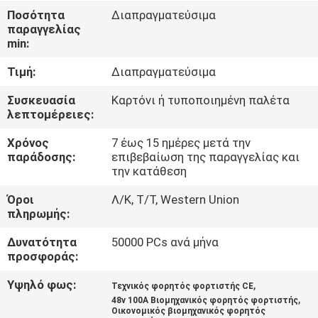
Ποσότητα
Διαπραγματεύσιμα
παραγγελίας
ΠΟΙΟΤΙΚΌΣ
min:
ΈΛΕΓΧΟΣ
Τιμή:
Διαπραγματεύσιμα
ΕΠΑΦΉ
Συσκευασία
Καρτόνι ή τυποποιημένη παλέτα
λεπτομέρειες:
Χρόνος
7 έως 15 ημέρες μετά την
ΝΈΑ
παράδοσης:
επιβεβαίωση της παραγγελίας και
την κατάθεση
SITEMAP
Όροι
Λ/Κ, Τ/Τ, Western Union
πληρωμής:
ΠΟΛΙΤΙΚΉ
Δυνατότητα
50000 PCs ανά μήνα
προσφοράς:
ΑΠΟΡΡΉΤΟΥ
Υψηλό φως:
,
Τεχνικός φορητός φορτιστής CE
,
48v 100A Βιομηχανικός φορητός φορτιστής
Οικονομικός βιομηχανικός φορητός