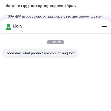
Φορτιστής μπαταρίας περονοφόρων
100A 48V περονοφόρο όχημα φορτιστές μπαταριών ιόντων
λιθίου Ανορθωτής ελεγχόμενου πυριτίου
Molly
Συσκευή φόρτισης μπαταριών CZB5C 24V/45A με αθόρυβο
ανεμιστήρα ψύξης
3:12 PM
Προστασία φόρτισης 48 Volt φορτιστή μπαταρίας
περονοφόρου 120A
Good day, what product are you looking for?
Λαϊκή κατηγορία
Όλα
Forklift Μέρη 
Forklift Μπαταρία 
Μπαταριών
Έλξης
Φορτιστής 
Forklift Συνδετήρας 
Μπαταρίας 
Μπαταριών
Περονοφόρων
Forklift Μηχανή 
Ηλεκτρικός 