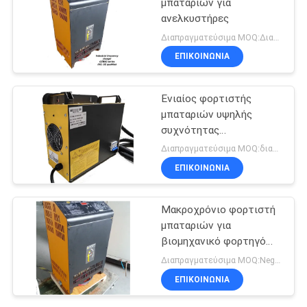
μπαταριών για
ανελκυστήρες
Διαπραγματεύσιμα MOQ:Διαπραγματεύσιμο
ΕΠΙΚΟΙΝΩΝΙΑ
Ενιαίος φορτιστής
μπαταριών υψηλής
συχνότητας
μικροϋπολογιστών τσιπ
Διαπραγματεύσιμα MOQ:διαπραγματεύσιμος
ESCH48V/65A 48v 65A
ΕΠΙΚΟΙΝΩΝΙΑ
Μακροχρόνιο φορτιστή
μπαταριών για
βιομηχανικό φορτηγό
48V 80A
Διαπραγματεύσιμα MOQ:Negotiable
ΕΠΙΚΟΙΝΩΝΙΑ