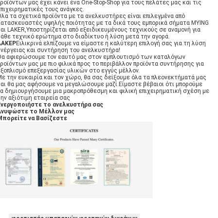
ροϊόντων μας έχει κάνει ένα One-Stop-Shop για τους πελάτες μας και τις
επιχειρηματικές τους ανάγκες.
Όλα τα σχετικά προϊόντα με τα ανελκυστήρες είναι επιλεγμένα από
κατασκευαστές υψηλής ποιότητας με τα δικά τους εμπορικά σήματα MYING
και LAKER,Υποστηρίζεται από εξειδικευμένους τεχνικούς σε αναμονή για
κάθε τεχνικό ερώτημα στο διαδίκτυο ή λύση μετά την αγορά.
ΛΑΚΕΡ
Ειλικρινά ελπίζουμε να είμαστε η καλύτερη επιλογή σας για τη λύση
ενέργειας και συντήρηση του ανελκυστήρα!
Θα αφιερώσουμε τον εαυτό μας στον εμπλουτισμό των καταλόγων
ροϊόντων μας με πιο φιλικά προς το περιβάλλον προϊόντα συντήρησης για
εξοπλισμό επεξεργασίας υλικών στο εγγύς μέλλον.
Με την ευκαιρία και τον χώρο, θα σας δείξουμε όλα τα πλεονεκτήματά μας
και θα μας αφήσουμε να μεγαλώσουμε μαζί.Είμαστε βέβαιοι ότι μπορούμε
να δημιουργήσουμε μια μακροπρόθεσμη και φιλική επιχειρηματική σχέση με
ην αξιότιμη εταιρεία σας
Ενεργοποιήστε το ανελκυστήρα σας
Ανυψώστε το Μέλλον μας
Μπορείτε να Βασίζεστε