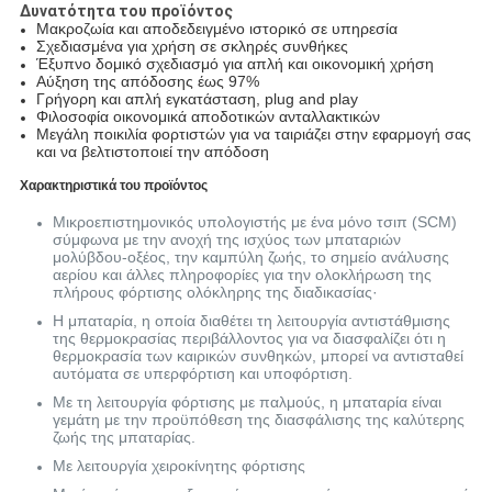
Δυνατότητα του προϊόντος
Μακροζωία και αποδεδειγμένο ιστορικό σε υπηρεσία
Σχεδιασμένα για χρήση σε σκληρές συνθήκες
Έξυπνο δομικό σχεδιασμό για απλή και οικονομική χρήση
Αύξηση της απόδοσης έως 97%
Γρήγορη και απλή εγκατάσταση, plug and play
Φιλοσοφία οικονομικά αποδοτικών ανταλλακτικών
Μεγάλη ποικιλία φορτιστών για να ταιριάζει στην εφαρμογή σας
και να βελτιστοποιεί την απόδοση
Χαρακτηριστικά του προϊόντος
Μικροεπιστημονικός υπολογιστής με ένα μόνο τσιπ (SCM)
σύμφωνα με την ανοχή της ισχύος των μπαταριών
μολύβδου-οξέος, την καμπύλη ζωής, το σημείο ανάλυσης
αερίου και άλλες πληροφορίες για την ολοκλήρωση της
πλήρους φόρτισης ολόκληρης της διαδικασίας·
Η μπαταρία, η οποία διαθέτει τη λειτουργία αντιστάθμισης
της θερμοκρασίας περιβάλλοντος για να διασφαλίζει ότι η
θερμοκρασία των καιρικών συνθηκών, μπορεί να αντισταθεί
αυτόματα σε υπερφόρτιση και υποφόρτιση.
Με τη λειτουργία φόρτισης με παλμούς, η μπαταρία είναι
γεμάτη με την προϋπόθεση της διασφάλισης της καλύτερης
ζωής της μπαταρίας.
Με λειτουργία χειροκίνητης φόρτισης