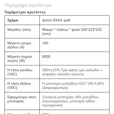
Περιγραφή προϊόντων
Παράμετροι προϊόντος
Σχήμα
Δελτίο ΕΚΑΧ αριθ.
Μέγεθος (mm)
Μακρύ * πλάτος * ψηλό
:
182*123*102
(mm)
Μέγιστο ρεύμα
100
εξόδου (A)
Μέγιστο σημείο
6000
ισχύος (W)
Η τάση εισόδου
380V±15% Τρίο φάση τρίο καλώδιο +
(VAC)
ασφαλές καλώδιο γείωσης
Η τάση εξόδου
Η μπαταρία μολύβδου-63V; VRLA:60V;
(VDC)
(Διαμορφώσιμη)
Εφαρμόσιμη τάση
Συσκευή μπαταρίας 48V μολύβδου,
μπαταρίας
(προσαρμόσιμη, μπαταρία λιθίου
προαιρετική)