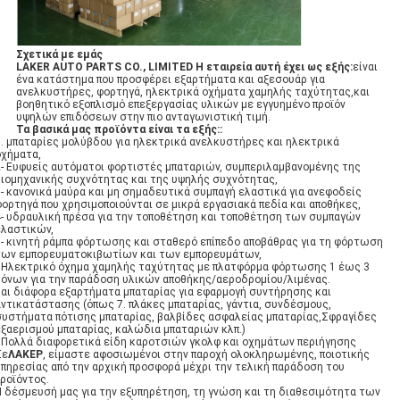
Σχετικά με εμάς
LAKER AUTO PARTS CO., LIMITED Η εταιρεία αυτή έχει ως εξής:
είναι
ένα κατάστημα που προσφέρει εξαρτήματα και αξεσουάρ για
ανελκυστήρες, φορτηγά, ηλεκτρικά οχήματα χαμηλής ταχύτητας,και
βοηθητικό εξοπλισμό επεξεργασίας υλικών με εγγυημένο προϊόν
υψηλών επιδόσεων στην πιο ανταγωνιστική τιμή.
Τα βασικά μας προϊόντα είναι τα εξής:
:
1. μπαταρίες μολύβδου για ηλεκτρικά ανελκυστήρες και ηλεκτρικά
οχήματα,
2- Ευφυείς αυτόματοι φορτιστές μπαταριών, συμπεριλαμβανομένης της
βιομηχανικής συχνότητας και της υψηλής συχνότητας,
3- κανονικά μαύρα και μη σημαδευτικά συμπαγή ελαστικά για ανεφοδείς
φορτηγά που χρησιμοποιούνται σε μικρά εργασιακά πεδία και αποθήκες,
4- υδραυλική πρέσα για την τοποθέτηση και τοποθέτηση των συμπαγών
ελαστικών,
5- κινητή ράμπα φόρτωσης και σταθερό επίπεδο αποβάθρας για τη φόρτωση
των εμπορευματοκιβωτίων και των εμπορευμάτων,
6Ηλεκτρικό όχημα χαμηλής ταχύτητας με πλατφόρμα φόρτωσης 1 έως 3
τόνων για την παράδοση υλικών αποθήκης/αεροδρομίου/λιμένας.
και διάφορα εξαρτήματα μπαταρίας για εφαρμογή συντήρησης και
αντικατάστασης (όπως 7. πλάκες μπαταρίας, γάντια, συνδέσμους,
συστήματα πότισης μπαταρίας, βαλβίδες ασφαλείας μπαταρίας,Σφραγίδες
εξαερισμού μπαταρίας, καλώδια μπαταριών κλπ.)
7Πολλά διαφορετικά είδη καροτσιών γκολφ και οχημάτων περιήγησης
Σε
ΛΑΚΕΡ
, είμαστε αφοσιωμένοι στην παροχή ολοκληρωμένης, ποιοτικής
υπηρεσίας από την αρχική προσφορά μέχρι την τελική παράδοση του
προϊόντος.
Η δέσμευσή μας για την εξυπηρέτηση, τη γνώση και τη διαθεσιμότητα των