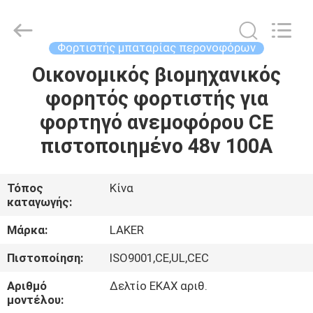
2026
LAKER
AUTOPARTS
CO.,LIMITED.
All
Φορτιστής μπαταρίας περονοφόρων
Rights
Reserved.
Οικονομικός βιομηχανικός
ΑΡΧΙΚΉ
φορητός φορτιστής για
ΣΕΛΊΔΑ
φορτηγό ανεμοφόρου CE
ΠΡΟΪΌΝΤΑ
πιστοποιημένο 48v 100A
ΣΧΕΤΙΚΆ
Τόπος
Κίνα
καταγωγής:
ΜΕ
ΕΜΆΣ
Μάρκα:
LAKER
Πιστοποίηση:
ISO9001,CE,UL,CEC
ΓΎΡΟΣ
Αριθμό
Δελτίο ΕΚΑΧ αριθ.
ΕΡΓΟΣΤΑΣΊΩΝ
μοντέλου: