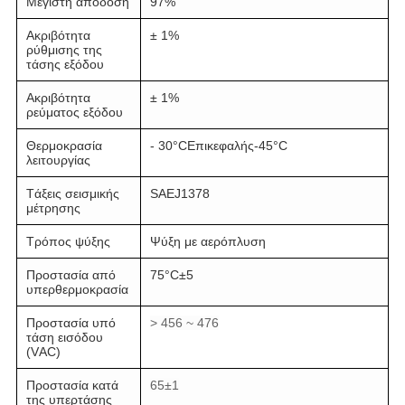
Μέγιστη απόδοση
97%
Ακριβότητα
± 1%
ρύθμισης της
τάσης εξόδου
Ακριβότητα
± 1%
ρεύματος εξόδου
Θερμοκρασία
- 30
°C
Επικεφαλής
-45
°C
λειτουργίας
Τάξεις σεισμικής
SAEJ1378
μέτρησης
Τρόπος ψύξης
Ψύξη με αερόπλυση
Προστασία από
75
°C
±5
υπερθερμοκρασία
Προστασία υπό
> 456 ~ 476
τάση εισόδου
(VAC)
Προστασία κατά
65±1
της υπερτάσης