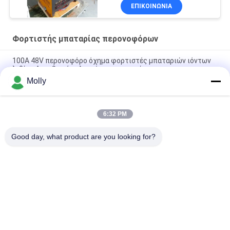
ΕΠΙΚΟΙΝΩΝΙΑ
Φορτιστής μπαταρίας περονοφόρων
100A 48V περονοφόρο όχημα φορτιστές μπαταριών ιόντων
λιθίου Ανορθωτής ελεγχόμενου πυριτίου
Molly
Συσκευή φόρτισης μπαταριών CZB5C 24V/45A με αθόρυβο
ανεμιστήρα ψύξης
6:32 PM
Προστασία φόρτισης 48 Volt φορτιστή μπαταρίας
περονοφόρου 120A
Good day, what product are you looking for?
Λαϊκή κατηγορία
Όλα
Forklift Μέρη 
Forklift Μπαταρία 
Μπαταριών
Έλξης
Φορτιστής 
Forklift Συνδετήρας 
Μπαταρίας 
Μπαταριών