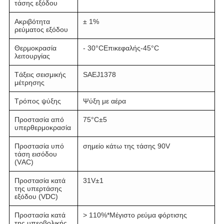
τάσης εξόδου
Ακριβότητα
± 1%
ρεύματος εξόδου
Θερμοκρασία
- 30
°C
Επικεφαλής
-45
°C
λειτουργίας
Τάξεις σεισμικής
SAEJ1378
μέτρησης
Τρόπος ψύξης
Ψύξη με αέρα
Προστασία από
75
°C
±5
υπερθερμοκρασία
Προστασία υπό
σημείο κάτω της τάσης 90V
τάση εισόδου
(VAC)
Προστασία κατά
31V±1
της υπερτάσης
εξόδου (VDC)
Προστασία κατά
> 110%*Μέγιστο ρεύμα φόρτισης
της υπερβολικής