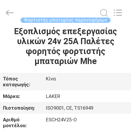
2026
LAKER
AUTOPARTS
CO.,LIMITED.
All
Φορτιστής μπαταρίας περονοφόρων
Rights
Reserved.
Εξοπλισμός επεξεργασίας
ΑΡΧΙΚΉ
υλικών 24v 25A Παλέτες
ΣΕΛΊΔΑ
φορητός φορτιστής
ΠΡΟΪΌΝΤΑ
μπαταριών Mhe
ΣΧΕΤΙΚΆ
Τόπος
Κίνα
καταγωγής:
ΜΕ
ΕΜΆΣ
Μάρκα:
LAKER
Πιστοποίηση:
ISO9001, CE, TS16949
ΓΎΡΟΣ
Αριθμό
ESCH24V25-O
ΕΡΓΟΣΤΑΣΊΩΝ
μοντέλου: