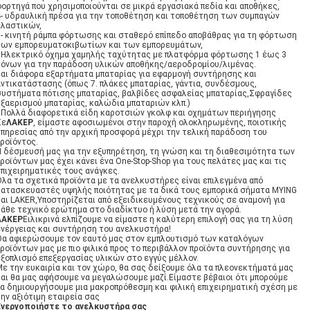
φορτηγά που χρησιμοποιούνται σε μικρά εργασιακά πεδία και αποθήκες,
4- υδραυλική πρέσα για την τοποθέτηση και τοποθέτηση των συμπαγών
ελαστικών,
5- κινητή ράμπα φόρτωσης και σταθερό επίπεδο αποβάθρας για τη φόρτωση
των εμπορευματοκιβωτίων και των εμπορευμάτων,
6Ηλεκτρικό όχημα χαμηλής ταχύτητας με πλατφόρμα φόρτωσης 1 έως 3
τόνων για την παράδοση υλικών αποθήκης/αεροδρομίου/λιμένας.
και διάφορα εξαρτήματα μπαταρίας για εφαρμογή συντήρησης και
αντικατάστασης (όπως 7. πλάκες μπαταρίας, γάντια, συνδέσμους,
συστήματα πότισης μπαταρίας, βαλβίδες ασφαλείας μπαταρίας,Σφραγίδες
εξαερισμού μπαταρίας, καλώδια μπαταριών κλπ.)
7Πολλά διαφορετικά είδη καροτσιών γκολφ και οχημάτων περιήγησης
Σε
ΛΑΚΕΡ
, είμαστε αφοσιωμένοι στην παροχή ολοκληρωμένης, ποιοτικής
υπηρεσίας από την αρχική προσφορά μέχρι την τελική παράδοση του
προϊόντος.
Η δέσμευσή μας για την εξυπηρέτηση, τη γνώση και τη διαθεσιμότητα των
ροϊόντων μας έχει κάνει ένα One-Stop-Shop για τους πελάτες μας και τις
επιχειρηματικές τους ανάγκες.
Όλα τα σχετικά προϊόντα με τα ανελκυστήρες είναι επιλεγμένα από
κατασκευαστές υψηλής ποιότητας με τα δικά τους εμπορικά σήματα MYING
και LAKER,Υποστηρίζεται από εξειδικευμένους τεχνικούς σε αναμονή για
κάθε τεχνικό ερώτημα στο διαδίκτυο ή λύση μετά την αγορά.
ΛΑΚΕΡ
Ειλικρινά ελπίζουμε να είμαστε η καλύτερη επιλογή σας για τη λύση
ενέργειας και συντήρηση του ανελκυστήρα!
Θα αφιερώσουμε τον εαυτό μας στον εμπλουτισμό των καταλόγων
ροϊόντων μας με πιο φιλικά προς το περιβάλλον προϊόντα συντήρησης για
εξοπλισμό επεξεργασίας υλικών στο εγγύς μέλλον.
Με την ευκαιρία και τον χώρο, θα σας δείξουμε όλα τα πλεονεκτήματά μας
και θα μας αφήσουμε να μεγαλώσουμε μαζί.Είμαστε βέβαιοι ότι μπορούμε
να δημιουργήσουμε μια μακροπρόθεσμη και φιλική επιχειρηματική σχέση με
ην αξιότιμη εταιρεία σας
Ενεργοποιήστε το ανελκυστήρα σας