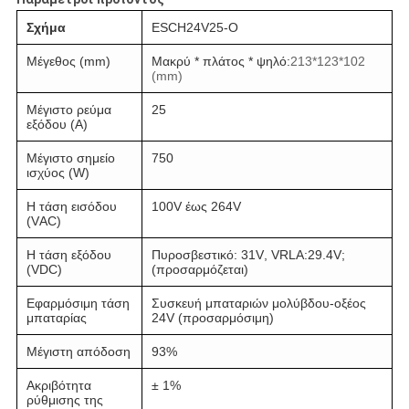
Σχήμα
ESCH24V25-O
Μέγεθος (mm)
Μακρύ * πλάτος * ψηλό
:
213*123*102
(mm)
Μέγιστο ρεύμα
25
εξόδου (A)
Μέγιστο σημείο
750
ισχύος (W)
Η τάση εισόδου
100V έως 264V
(VAC)
Η τάση εξόδου
Πυροσβεστικό: 31V, VRLA:29.4V;
(VDC)
(προσαρμόζεται)
Εφαρμόσιμη τάση
Συσκευή μπαταριών μολύβδου-οξέος
μπαταρίας
24V (προσαρμόσιμη)
Μέγιστη απόδοση
93%
Ακριβότητα
± 1%
ρύθμισης της