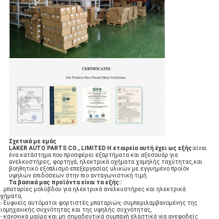
Σχετικά με εμάς
LAKER AUTO PARTS CO., LIMITED Η εταιρεία αυτή έχει ως εξής:
είναι
ένα κατάστημα που προσφέρει εξαρτήματα και αξεσουάρ για
ανελκυστήρες, φορτηγά, ηλεκτρικά οχήματα χαμηλής ταχύτητας,και
βοηθητικό εξοπλισμό επεξεργασίας υλικών με εγγυημένο προϊόν
υψηλών επιδόσεων στην πιο ανταγωνιστική τιμή.
Τα βασικά μας προϊόντα είναι τα εξής:
:
1. μπαταρίες μολύβδου για ηλεκτρικά ανελκυστήρες και ηλεκτρικά
οχήματα,
2- Ευφυείς αυτόματοι φορτιστές μπαταριών, συμπεριλαμβανομένης της
βιομηχανικής συχνότητας και της υψηλής συχνότητας,
3- κανονικά μαύρα και μη σημαδευτικά συμπαγή ελαστικά για ανεφοδείς