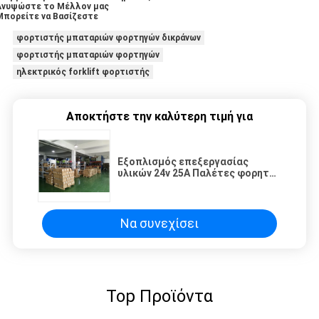
Ανυψώστε το Μέλλον μας
Μπορείτε να Βασίζεστε
φορτιστής μπαταριών φορτηγών δικράνων
φορτιστής μπαταριών φορτηγών
ηλεκτρικός forklift φορτιστής
Αποκτήστε την καλύτερη τιμή για
Εξοπλισμός επεξεργασίας
υλικών 24v 25A Παλέτες φορητός
φορτιστής μπαταριών Mhe
Να συνεχίσει
Top Προϊόντα