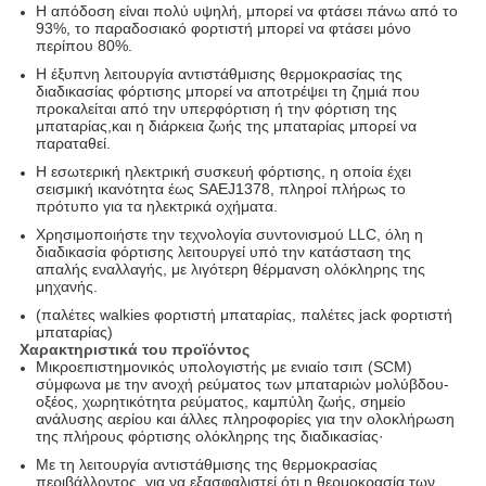
Η απόδοση είναι πολύ υψηλή, μπορεί να φτάσει πάνω από το
93%, το παραδοσιακό φορτιστή μπορεί να φτάσει μόνο
περίπου 80%.
Η έξυπνη λειτουργία αντιστάθμισης θερμοκρασίας της
διαδικασίας φόρτισης μπορεί να αποτρέψει τη ζημιά που
προκαλείται από την υπερφόρτιση ή την φόρτιση της
μπαταρίας,και η διάρκεια ζωής της μπαταρίας μπορεί να
παραταθεί.
Η εσωτερική ηλεκτρική συσκευή φόρτισης, η οποία έχει
σεισμική ικανότητα έως SAEJ1378, πληροί πλήρως το
πρότυπο για τα ηλεκτρικά οχήματα.
Χρησιμοποιήστε την τεχνολογία συντονισμού LLC, όλη η
διαδικασία φόρτισης λειτουργεί υπό την κατάσταση της
απαλής εναλλαγής, με λιγότερη θέρμανση ολόκληρης της
μηχανής.
(παλέτες walkies φορτιστή μπαταρίας, παλέτες jack φορτιστή
μπαταρίας)
Χαρακτηριστικά του προϊόντος
Μικροεπιστημονικός υπολογιστής με ενιαίο τσιπ (SCM)
σύμφωνα με την ανοχή ρεύματος των μπαταριών μολύβδου-
οξέος, χωρητικότητα ρεύματος, καμπύλη ζωής, σημείο
ανάλυσης αερίου και άλλες πληροφορίες για την ολοκλήρωση
της πλήρους φόρτισης ολόκληρης της διαδικασίας·
Με τη λειτουργία αντιστάθμισης της θερμοκρασίας
περιβάλλοντος, για να εξασφαλιστεί ότι η θερμοκρασία των