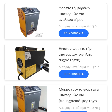
Φορτιστή βαρέων
μπαταριών για
ανελκυστήρες
Διαπραγματεύσιμα MOQ:Διαπραγματεύσιμο
ΕΠΙΚΟΙΝΩΝΙΑ
Ενιαίος φορτιστής
μπαταριών υψηλής
συχνότητας
μικροϋπολογιστών τσιπ
Διαπραγματεύσιμα MOQ:διαπραγματεύσιμος
ESCH48V/65A 48v 65A
ΕΠΙΚΟΙΝΩΝΙΑ
Μακροχρόνιο φορτιστή
μπαταριών για
βιομηχανικό φορτηγό
48V 80A
Διαπραγματεύσιμα MOQ:Negotiable