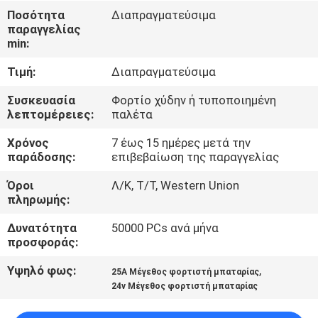
Ποσότητα
Διαπραγματεύσιμα
παραγγελίας
ΠΟΙΟΤΙΚΌΣ
min:
ΈΛΕΓΧΟΣ
Τιμή:
Διαπραγματεύσιμα
ΕΠΑΦΉ
Συσκευασία
Φορτίο χύδην ή τυποποιημένη
λεπτομέρειες:
παλέτα
Χρόνος
7 έως 15 ημέρες μετά την
ΝΈΑ
παράδοσης:
επιβεβαίωση της παραγγελίας
Όροι
Λ/Κ, Τ/Τ, Western Union
SITEMAP
πληρωμής:
Δυνατότητα
50000 PCs ανά μήνα
ΠΟΛΙΤΙΚΉ
προσφοράς:
ΑΠΟΡΡΉΤΟΥ
Υψηλό φως:
,
25A Μέγεθος φορτιστή μπαταρίας
24v Μέγεθος φορτιστή μπαταρίας