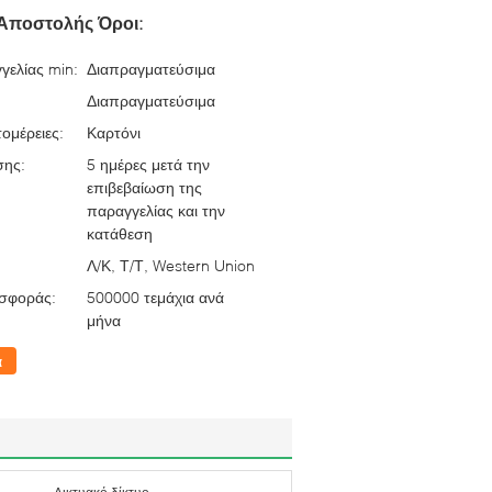
Αποστολής Όροι:
γελίας min:
Διαπραγματεύσιμα
Διαπραγματεύσιμα
ομέρειες:
Καρτόνι
σης:
5 ημέρες μετά την
επιβεβαίωση της
παραγγελίας και την
κατάθεση
Λ/Κ, Τ/Τ, Western Union
σφοράς:
500000 τεμάχια ανά
μήνα
α