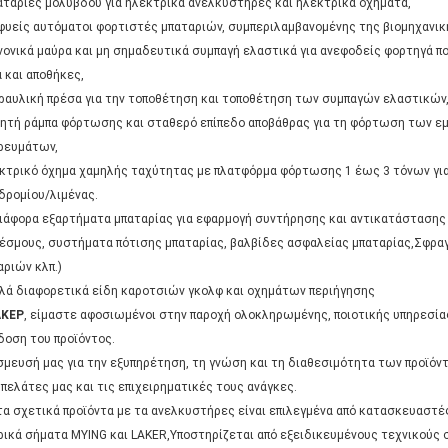
παταρίες μολύβδου για ηλεκτρικά ανελκυστήρες και ηλεκτρικά οχήματα,
υφυείς αυτόματοι φορτιστές μπαταριών, συμπεριλαμβανομένης της βιομηχανι
ανονικά μαύρα και μη σημαδευτικά συμπαγή ελαστικά για ανεφοδείς φορτηγά π
 και αποθήκες,
δραυλική πρέσα για την τοποθέτηση και τοποθέτηση των συμπαγών ελαστικών
ινητή ράμπα φόρτωσης και σταθερό επίπεδο αποβάθρας για τη φόρτωση των 
ρευμάτων,
κτρικό όχημα χαμηλής ταχύτητας με πλατφόρμα φόρτωσης 1 έως 3 τόνων για
δρομίου/λιμένας.
διάφορα εξαρτήματα μπαταρίας για εφαρμογή συντήρησης και αντικατάστασης (
έσμους, συστήματα πότισης μπαταρίας, βαλβίδες ασφαλείας μπαταρίας,Σφρα
αριών κλπ.)
λά διαφορετικά είδη καροτσιών γκολφ και οχημάτων περιήγησης
ΑΚΕΡ
, είμαστε αφοσιωμένοι στην παροχή ολοκληρωμένης, ποιοτικής υπηρεσίας
δοση του προϊόντος.
σμευσή μας για την εξυπηρέτηση, τη γνώση και τη διαθεσιμότητα των προϊόντω
 πελάτες μας και τις επιχειρηματικές τους ανάγκες.
τα σχετικά προϊόντα με τα ανελκυστήρες είναι επιλεγμένα από κατασκευαστέ
ρικά σήματα MYING και LAKER,Υποστηρίζεται από εξειδικευμένους τεχνικούς 