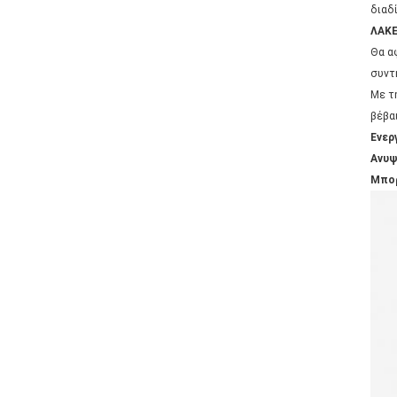
διαδ
ΛΑΚ
Θα α
συντ
Με τ
βέβα
Ενερ
Ανυψ
Μπορ