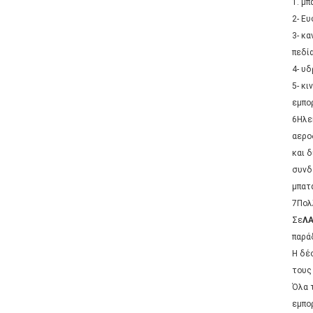
1. μ
2- Ε
3- κ
πεδία
4- υ
5- κ
εμπο
6Ηλε
αερο
και 
συνδ
μπατ
7Πολ
Σε
Λ
παρά
Η δέ
τους
Όλα 
εμπο