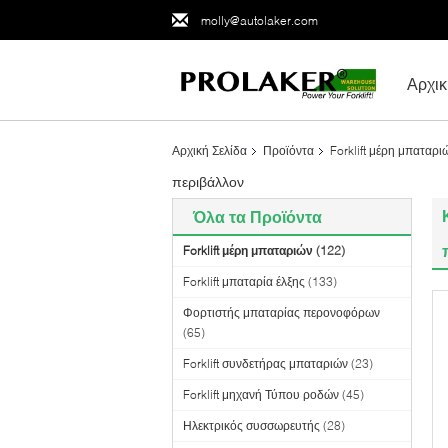
molly@autolaker.com
Αρχικ
Αρχική Σελίδα
Προϊόντα
Forklift μέρη μπαταρι
περιβάλλον
Όλα τα Προϊόντα
Forklift μέρη μπαταριών
(122)
Forklift μπαταρία έλξης
(133)
Φορτιστής μπαταρίας περονοφόρων
(65)
Forklift συνδετήρας μπαταριών
(23)
Forklift μηχανή Τύπου ροδών
(45)
Ηλεκτρικός συσσωρευτής
(28)