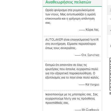
Αναθεωρήσεις πελατών
Ωραίο φινίρισμα στα ρυμουλκούμενα
των ντους. Μας εντυπωσιάζει η ομαλή
επικοινωνία και η γρήγορη απάντηση
σας.
—— Κύριε Λες.
AUTOLAKER είναι επαγγελματικό forklift
στη συντήρηση. Είμαστε περισσότεροι
όπως τους συνεργάτες.
—— Ο κ. Sanchez
Εκτιμώ ότι απαντάτε σε όλες τις
ερωτήσεις που έστειλα, ευχαριστώ πολύ
για την εξαιρετική παρακολούθηση. Ο
εξοπλισμός για το πηνί είναι πολύ καλός.
—— Κα Vargas
Ικανοποιούμε με τις μπαταρίες σας. Σας
ευχαριστούμε Molly για τις πρόσθετες
προσπάθειές σας.
—— Mr.Cvetkovic