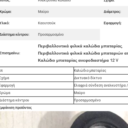
Τύπος:
Ηλεκτρονικό καλώδιο
Σχήμα:
Χρώμα:
Μαύρο
Διάμετρος:
Υλικό:
Καουτσούκ
Εφαρμογή:
Διάστημα κέντρου:
Προσαρμοσμένο
Περιβαλλοντικά φιλικά καλώδια μπαταρίας
,
Περιβαλλοντικά φιλικά καλώδια μπαταριών α
Επισημαίνω:
Καλώδιο μπαταρίας ανεφοδιαστήρα 12 V
επ
Καλώδιο μπαταρίας
Σχήμα
Δικτυακό δίκτυο
Εφαρμογή
Ελαφριά σύνδεση ανελκυστήρα /
Χρώμα
Μαύρο
Διάστημα κέντρου
Προσαρμοσμένο
Εμφάνιση προϊόντος