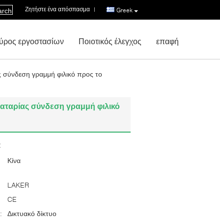
Ζητήστε ένα απόσπασμα
|
Greek
arch
ύρος εργοστασίων
Ποιοτικός έλεγχος
επαφή
ς σύνδεση γραμμή φιλικό προς το
μπαταρίας σύνδεση γραμμή φιλικό
:
Κίνα
LAKER
CE
:
Δικτυακό δίκτυο