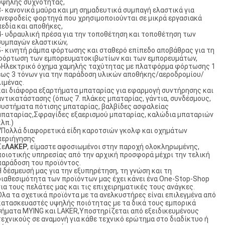
υψηλής συχνότητας,
3- κανονικά μαύρα και μη σημαδευτικά συμπαγή ελαστικά για
ανεφοδείς φορτηγά που χρησιμοποιούνται σε μικρά εργασιακά
πεδία και αποθήκες,
4- υδραυλική πρέσα για την τοποθέτηση και τοποθέτηση των
συμπαγών ελαστικών,
5- κινητή ράμπα φόρτωσης και σταθερό επίπεδο αποβάθρας για τη
φόρτωση των εμπορευματοκιβωτίων και των εμπορευμάτων,
6Ηλεκτρικό όχημα χαμηλής ταχύτητας με πλατφόρμα φόρτωσης 1
έως 3 τόνων για την παράδοση υλικών αποθήκης/αεροδρομίου/
λιμένας.
και διάφορα εξαρτήματα μπαταρίας για εφαρμογή συντήρησης και
αντικατάστασης (όπως 7. πλάκες μπαταρίας, γάντια, συνδέσμους,
συστήματα πότισης μπαταρίας, βαλβίδες ασφαλείας
μπαταρίας,Σφραγίδες εξαερισμού μπαταρίας, καλώδια μπαταριών
κλπ.)
7Πολλά διαφορετικά είδη καροτσιών γκολφ και οχημάτων
περιήγησης
Σε
ΛΑΚΕΡ
, είμαστε αφοσιωμένοι στην παροχή ολοκληρωμένης,
ποιοτικής υπηρεσίας από την αρχική προσφορά μέχρι την τελική
παράδοση του προϊόντος.
Η δέσμευσή μας για την εξυπηρέτηση, τη γνώση και τη
διαθεσιμότητα των προϊόντων μας έχει κάνει ένα One-Stop-Shop
για τους πελάτες μας και τις επιχειρηματικές τους ανάγκες.
Όλα τα σχετικά προϊόντα με τα ανελκυστήρες είναι επιλεγμένα από
κατασκευαστές υψηλής ποιότητας με τα δικά τους εμπορικά
σήματα MYING και LAKER,Υποστηρίζεται από εξειδικευμένους
τεχνικούς σε αναμονή για κάθε τεχνικό ερώτημα στο διαδίκτυο ή