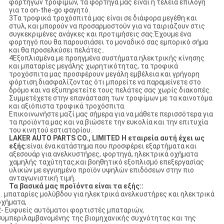
φορτηγών τροφίμων, τα φορτηγά μας είναι η τέλεια επιλογή
για το on-the-go φαγητό.
3Τα τροφικά τροχόσπιτά μας είναι σε διάφορα μεγέθη και
στυλ, και μπορούν να προσαρμοστούν για να ταιριάζουν στις
συγκεκριμένες ανάγκες και προτιμήσεις σας.Έχουμε ένα
φορτηγό που θα παρουσιάσει το μοναδικό σας εμπορικό σήμα
και θα προσελκύσει πελάτες..
4Εξοπλισμένα με προηγμένα συστήματα ηλεκτρικής κίνησης
και μπαταρίες μεγάλης χωρητικότητας, τα τροφικά
τροχόσπιτα μας προσφέρουν μεγάλη εμβέλεια και γρήγορη
φόρτιση.διασφαλίζοντας ότι μπορείτε να παραμείνετε στο
δρόμο και να εξυπηρετείτε τους πελάτες σας χωρίς διακοπές.
Συμμετέχετε στην επανάσταση των τροφίμων με τα καινοτόμα
και αξιόπιστα τροφικά τροχόσπιτα.
Επικοινωνήστε μαζί μας σήμερα για να μάθετε περισσότερα για
τα προϊόντα μας και να βιώσετε την ευκολία και την επιτυχία
του κινητού εστιατορίου.
LAKER AUTO PARTS CO., LIMITED Η εταιρεία αυτή έχει ως
εξής:
είναι ένα κατάστημα που προσφέρει εξαρτήματα και
αξεσουάρ για ανελκυστήρες, φορτηγά, ηλεκτρικά οχήματα
χαμηλής ταχύτητας,και βοηθητικό εξοπλισμό επεξεργασίας
υλικών με εγγυημένο προϊόν υψηλών επιδόσεων στην πιο
ανταγωνιστική τιμή.
Τα βασικά μας προϊόντα είναι τα εξής:
:
1. μπαταρίες μολύβδου για ηλεκτρικά ανελκυστήρες και ηλεκτρικά
οχήματα,
2- Ευφυείς αυτόματοι φορτιστές μπαταριών,
συμπεριλαμβανομένης της βιομηχανικής συχνότητας και της