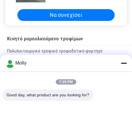
κινητή τροφική άμαξα
Να συνεχίσει
Κινητό ρυμουλκούμενο τροφίμων
Πολυλειτουργικό τροφικό τροφοδοτικό φορτηγό
Molly
Τρολεϊβικό φορτηγό Citroen Πλήρως εξοπλισμένο
ρυμουλκούμενο παραχώρησης γρήγορου φαγητού φορτηγό
Citroen κινητό ρυμουλκούμενο φαγητού
7:20 PM
Χονδρική τιμή Προσαρμόσιμη μίνι τροφοδοσία παγωτό
τροχόσπιτο με γυάλινο ενισχυμένο πλαστικό
Good day, what product are you looking for?
Λαϊκή κατηγορία
Όλα
Forklift Μέρη 
Forklift Μπαταρία 
Μπαταριών
Έλξης