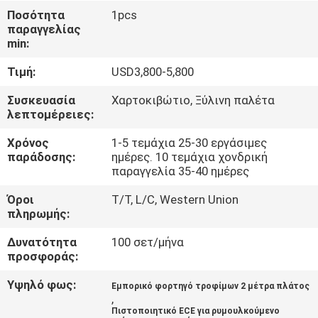
Ποσότητα
1pcs
παραγγελίας
ΠΟΙΟΤΙΚΌΣ
min:
ΈΛΕΓΧΟΣ
Τιμή:
USD3,800-5,800
ΕΠΑΦΉ
Συσκευασία
Χαρτοκιβώτιο, Ξύλινη παλέτα
λεπτομέρειες:
Χρόνος
1-5 τεμάχια 25-30 εργάσιμες
ΝΈΑ
παράδοσης:
ημέρες. 10 τεμάχια χονδρική
παραγγελία 35-40 ημέρες
SITEMAP
Όροι
T/T, L/C, Western Union
πληρωμής:
ΠΟΛΙΤΙΚΉ
Δυνατότητα
100 σετ/μήνα
προσφοράς:
ΑΠΟΡΡΉΤΟΥ
Υψηλό φως:
Εμπορικό φορτηγό τροφίμων 2 μέτρα πλάτος
,
Πιστοποιητικό ECE για ρυμουλκούμενο