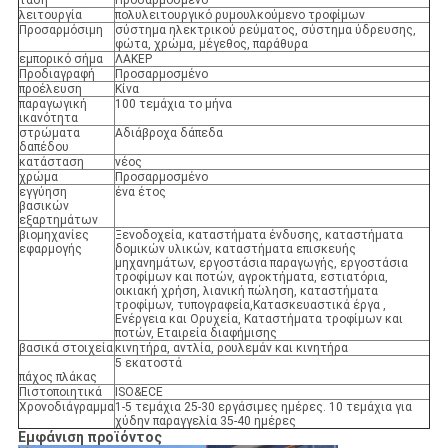
τάση
Προσαρμοσμένο
λειτουργία
πολυλειτουργικό ρυμουλκούμενο τροφίμων
Προσαρμόσιμη
σύστημα ηλεκτρικού ρεύματος, σύστημα ύδρευσης,
φώτα, χρώμα, μέγεθος, παράθυρα
εμπορικό σήμα
ΛΑΚΕΡ
Προδιαγραφή
Προσαρμοσμένο
προέλευση
Κίνα
παραγωγική
100 τεμάχια το μήνα
ικανότητα
στρώματα
Αδιάβροχα δάπεδα
δαπέδου
κατάσταση
νέος
χρώμα
Προσαρμοσμένο
εγγύηση
ένα έτος
βασικών
εξαρτημάτων
βιομηχανίες
Ξενοδοχεία, καταστήματα ένδυσης, καταστήματα
εφαρμογής
δομικών υλικών, καταστήματα επισκευής
μηχανημάτων, εργοστάσια παραγωγής, εργοστάσια
τροφίμων και ποτών, αγροκτήματα, εστιατόρια,
οικιακή χρήση, λιανική πώληση, καταστήματα
τροφίμων, τυπογραφεία,Κατασκευαστικά έργα ,
Ενέργεια και Ορυχεία, Καταστήματα τροφίμων και
ποτών, Εταιρεία διαφήμισης
βασικά στοιχεία
κινητήρα, αντλία, ρουλεμάν και κινητήρα
5 εκατοστά
πάχος πλάκας
Πιστοποιητικά
ISO&ECE
Χρονοδιάγραμμα
1-5 τεμάχια 25-30 εργάσιμες ημέρες. 10 τεμάχια για
χύδην παραγγελία 35-40 ημέρες
Εμφάνιση προϊόντος