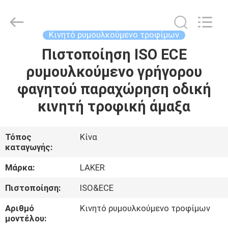
2026
LAKER
AUTOPARTS
CO.,LIMITED.
All
Κινητό ρυμουλκούμενο τροφίμων
Rights
Reserved.
Πιστοποίηση ISO ECE
ΑΡΧΙΚΉ
ρυμουλκούμενο γρήγορου
ΣΕΛΊΔΑ
φαγητού παραχώρηση οδική
ΠΡΟΪΌΝΤΑ
κινητή τροφική άμαξα
ΣΧΕΤΙΚΆ
Τόπος
Κίνα
καταγωγής:
ΜΕ
ΕΜΆΣ
Μάρκα:
LAKER
Πιστοποίηση:
ISO&ECE
ΓΎΡΟΣ
Αριθμό
Κινητό ρυμουλκούμενο τροφίμων
ΕΡΓΟΣΤΑΣΊΩΝ
μοντέλου: