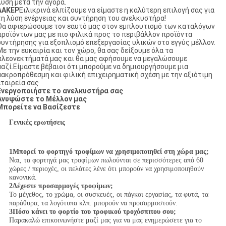
λύση μετά την αγορά.
ΛΑΚΕΡ
Ειλικρινά ελπίζουμε να είμαστε η καλύτερη επιλογή σας για
τη λύση ενέργειας και συντήρηση του ανελκυστήρα!
Θα αφιερώσουμε τον εαυτό μας στον εμπλουτισμό των καταλόγων
προϊόντων μας με πιο φιλικά προς το περιβάλλον προϊόντα
συντήρησης για εξοπλισμό επεξεργασίας υλικών στο εγγύς μέλλον.
Με την ευκαιρία και τον χώρο, θα σας δείξουμε όλα τα
πλεονεκτήματά μας και θα μας αφήσουμε να μεγαλώσουμε
μαζί.Είμαστε βέβαιοι ότι μπορούμε να δημιουργήσουμε μια
μακροπρόθεσμη και φιλική επιχειρηματική σχέση με την αξιότιμη
εταιρεία σας
Ενεργοποιήστε το ανελκυστήρα σας
Ανυψώστε το Μέλλον μας
Μπορείτε να Βασίζεστε
Γενικές ερωτήσεις
1Μπορεί το φορτηγό τροφίμων να χρησιμοποιηθεί στη χώρα μας;
Ναι, τα φορτηγά μας τροφίμων πωλούνται σε περισσότερες από 60
χώρες / περιοχές, οι πελάτες λένε ότι μπορούν να χρησιμοποιηθούν
κανονικά.
2Δέχεστε προσαρμογές τροφίμων;
Το μέγεθος, το χρώμα, οι συσκευές, οι πάγκοι εργασίας, τα φυτά, τα
παράθυρα, τα λογότυπα κλπ. μπορούν να προσαρμοστούν.
3Πόσο κάνει το φορτίο του τροφικού τροχόσπιτου σου;
Παρακαλώ επικοινωνήστε μαζί μας για να μας ενημερώσετε για το