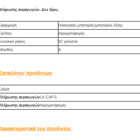
Πλήρωσης αεραγωγών
- Δεν ξέρω.
Εφαρμογή
Ηλεκτρικές μπαταρίες/μπαταρίες έλξης
Τρόπος
Αερομεταφορές
Συνολικό μήκος
92 χιλιοστά
Μέγεθος
Α
Καταλόγος προϊόντων
Σχήμα
Πλήρωσης αεραγωγών
LK-CAP-5
Πλήρωσης αεραγωγών
Αερομεταφορές
Χαρακτηριστικά του προϊόντος