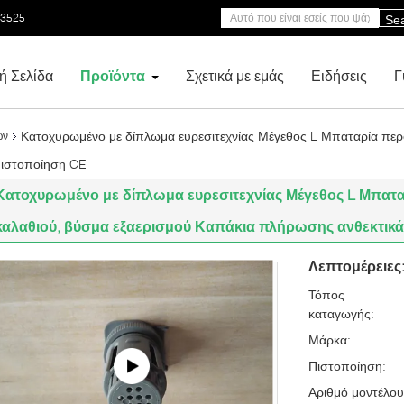
53525
Se
ή Σελίδα
Προϊόντα
Σχετικά με εμάς
Ειδήσεις
Γ
Κατοχυρωμένο με δίπλωμα ευρεσιτεχνίας Μέγεθος L Μπαταρία πε
ών
Πιστοποίηση CE
Κατοχυρωμένο με δίπλωμα ευρεσιτεχνίας Μέγεθος L Μπατ
καλαθιού, βύσμα εξαερισμού Καπάκια πλήρωσης ανθεκτικ
Λεπτομέρειες
Τόπος
καταγωγής:
Μάρκα:
Πιστοποίηση:
Αριθμό μοντέλου