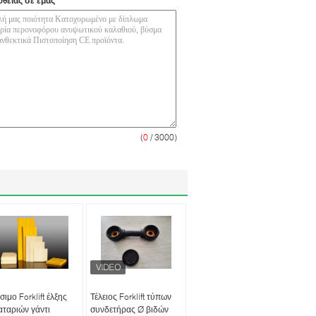
υθείας σε εμάς
(
0
/ 3000)
σιμο Forklift έλξης
Τέλειος Forklift τύπων
ταριών γάντι
συνδετήρας Ø βιδών