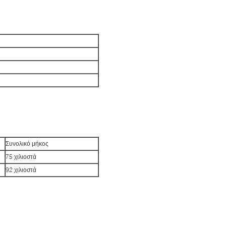
Συνολικό μήκος
75 χιλιοστά
92 χιλιοστά