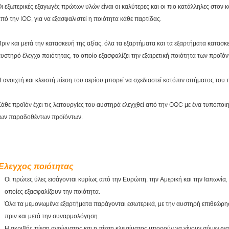
ι εξωτερικές εξαγωγές πρώτων υλών είναι οι καλύτερες και οι πιο κατάλληλες στον κό
πό την IQC, για να εξασφαλιστεί η ποιότητα κάθε παρτίδας.
ριν και μετά την κατασκευή της αξίας, όλα τα εξαρτήματα και τα εξαρτήματα κατασ
υστηρό έλεγχο ποιότητας, το οποίο εξασφαλίζει την εξαιρετική ποιότητα των προϊό
 ανοιχτή και κλειστή πίεση του αερίου μπορεί να σχεδιαστεί κατόπιν αιτήματος του 
άθε προϊόν έχει τις λειτουργίες του αυστηρά ελεγχθεί από την OQC με ένα τυποποιη
των παραδοθέντων προϊόντων.
Έλεγχος ποιότητας
Οι πρώτες ύλες εισάγονται κυρίως από την Ευρώπη, την Αμερική και την Ιαπωνία, κ
οποίες εξασφαλίζουν την ποιότητα.
Όλα τα μεμονωμένα εξαρτήματα παράγονται εσωτερικά, με την αυστηρή επιθεώρη
πριν και μετά την συναρμολόγηση.
Η ακριβής πίεση ανοίγματος και η πίεση κλεισίματος μπορούν να γίνουν σύμφωνα 