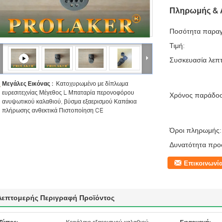
Πληρωμής & 
Ποσότητα παραγ
Τιμή:
Συσκευασία λεπτ
Μεγάλες Εικόνας :
Κατοχυρωμένο με δίπλωμα
ευρεσιτεχνίας Μέγεθος L Μπαταρία περονοφόρου
Χρόνος παράδο
ανυψωτικού καλαθιού, βύσμα εξαερισμού Καπάκια
πλήρωσης ανθεκτικά Πιστοποίηση CE
Όροι πληρωμής:
Δυνατότητα προ
Επικοινωνί
Λεπτομερής Περιγραφή Προϊόντος