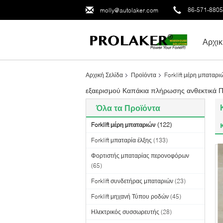
86-571-880
molly@autolaker.com
Αρχικ
Αρχική Σελίδα
Προϊόντα
Forklift μέρη μπαταρι
εξαερισμού Καπάκια πλήρωσης ανθεκτικά 
Όλα τα Προϊόντα
Forklift μέρη μπαταριών
(122)
Forklift μπαταρία έλξης
(133)
Φορτιστής μπαταρίας περονοφόρων
(65)
Forklift συνδετήρας μπαταριών
(23)
Forklift μηχανή Τύπου ροδών
(45)
Ηλεκτρικός συσσωρευτής
(28)