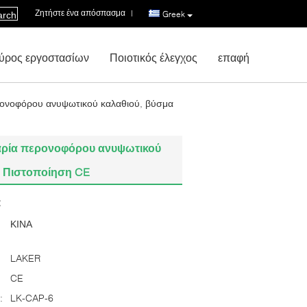
Ζητήστε ένα απόσπασμα
|
Greek
arch
ύρος εργοστασίων
Ποιοτικός έλεγχος
επαφή
ρονοφόρου ανυψωτικού καλαθιού, βύσμα
αρία περονοφόρου ανυψωτικού
ά Πιστοποίηση CE
:
ΚΙΝΑ
LAKER
CE
:
LK-CAP-6