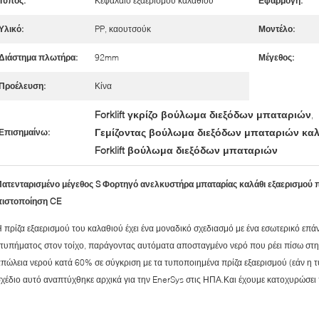
Τύπος:
Κεφάλαιο εξαερισμού καλαθιού
Εφαρμογή:
Υλικό:
PP, καουτσούκ
Μοντέλο:
Διάστημα πλωτήρα:
92mm
Μέγεθος:
Προέλευση:
Κίνα
Forklift γκρίζο βούλωμα διεξόδων μπαταριών
,
Γεμίζοντας βούλωμα διεξόδων μπαταριών κα
Επισημαίνω:
Forklift βούλωμα διεξόδων μπαταριών
Πατενταρισμένο μέγεθος S Φορτηγό ανελκυστήρα μπαταρίας καλάθι εξαερισμού π
πιστοποίηση CE
 πρίζα εξαερισμού του καλαθιού έχει ένα μοναδικό σχεδιασμό με ένα εσωτερικό επ
τυπήματος στον τοίχο, παράγοντας αυτόματα αποσταγμένο νερό που ρέει πίσω στη 
πώλεια νερού κατά 60% σε σύγκριση με τα τυποποιημένα πρίζα εξαερισμού (εάν η 
χέδιο αυτό αναπτύχθηκε αρχικά για την EnerSys στις ΗΠΑ.Και έχουμε κατοχυρώσει π