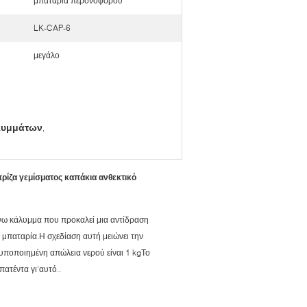
μπαταρία περονοφόρου
LK-CAP-6
μεγάλο
λυμμάτων
,
ρίζα γεμίσματος καπάκια ανθεκτικό
άνω κάλυμμα που προκαλεί μια αντίδραση
μπαταρία.Η σχεδίαση αυτή μειώνει την
τυποποιημένη απώλεια νερού είναι 1 kgΤο
ατέντα γι'αυτό..