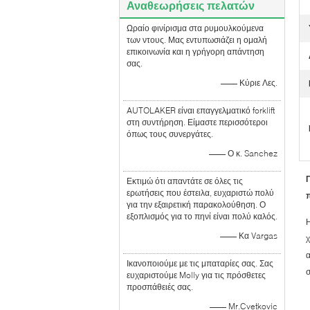
Αναθεωρήσεις πελατών
Ωραίο φινίρισμα στα ρυμουλκούμενα
των ντους. Μας εντυπωσιάζει η ομαλή
επικοινωνία και η γρήγορη απάντηση
σας.
—— Κύριε Λες.
AUTOLAKER είναι επαγγελματικό forklift
στη συντήρηση. Είμαστε περισσότεροι
όπως τους συνεργάτες.
—— Ο κ. Sanchez
Εκτιμώ ότι απαντάτε σε όλες τις
ερωτήσεις που έστειλα, ευχαριστώ πολύ
για την εξαιρετική παρακολούθηση. Ο
εξοπλισμός για το πηνί είναι πολύ καλός.
Η
—— Κα Vargas
χ
α
Ικανοποιούμε με τις μπαταρίες σας. Σας
σ
ευχαριστούμε Molly για τις πρόσθετες
προσπάθειές σας.
—— Mr.Cvetkovic