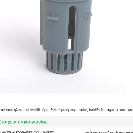
,
,
ετικέτα:
ηλεκτρικά forklift μέρη
forklift μέρη φορτιστών
forklift εξαρτήματα μπαταρ
Στοιχεία επικοινωνίας
LAKER AUTOPARTS CO.,LIMITED