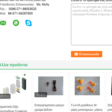
Στείλετε το ερώτημά σας απε
Υπεύθυνος Επικοινωνίας:
Ms. Molly
Τηλ.::
0086 571 88053525
Φαξ:
86-571-56287600
Άλλα προϊόντα
Επαγγελματικό μαύρο
Forklift μεγέθους Μ
Στά
ημαντική έλξη
χρώμα βιδών
μέρη μπαταριών, μήκος
μπα
ορτηγίδων Συσκευές