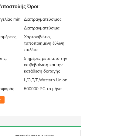
Αποστολής Όροι:
γελίας min:
Διαπραγματεύσιμος
Διαπραγματεύσιμα
ομέρειες:
Χαρτοκιβώτιο,
τυποποιημένη ξύλινη
παλέτα
σης:
5 ημέρες μετά από την
επιβεβαίωση και την
κατάθεση διαταγής
L/C,T/T,Western Union
σφοράς:
500000 PC το μήνα
α